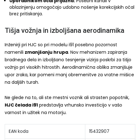
Uporabnikom očal prijazna:
Posebni kanali v
oblazinjenju omogočajo udobno nošenje korekcijskih očal
brez pritiskanja.
Tišja vožnja in izboljšana aerodinamika
Inženirji pri HJC so pri modelu i91 posebno pozornost
namenili
zmanjšanju hrupa
. Nov mehanizem zapiranja
bradnega dela in izboljšano tesnjenje vizirja poskrbi za tišjo
vožnjo pri visokih hitrostih. Aerodinamična oblika zmanjšuje
upor zraka, kar pomeni manj obremenitve za vratne mišice
na daljših turah.
Ne glede na to, ali ste mestni voznik ali strasten popotnik,
HJC čelada i91
predstavlja vrhunsko investicijo v vašo
varnost in užitek na motorju.
EAN koda
15432907