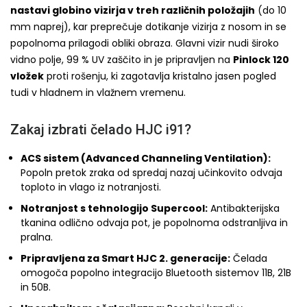
nastavi globino vizirja v treh različnih položajih
(do 10
mm naprej), kar preprečuje dotikanje vizirja z nosom in se
popolnoma prilagodi obliki obraza. Glavni vizir nudi široko
vidno polje, 99 % UV zaščito in je pripravljen na
Pinlock 120
vložek
proti rošenju, ki zagotavlja kristalno jasen pogled
tudi v hladnem in vlažnem vremenu.
Zakaj izbrati čelado HJC i91?
ACS sistem (Advanced Channeling Ventilation):
Popoln pretok zraka od spredaj nazaj učinkovito odvaja
toploto in vlago iz notranjosti.
Notranjost s tehnologijo Supercool:
Antibakterijska
tkanina odlično odvaja pot, je popolnoma odstranljiva in
pralna.
Pripravljena za Smart HJC 2. generacije:
Čelada
omogoča popolno integracijo Bluetooth sistemov 11B, 21B
in 50B.