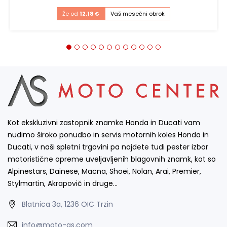
Že od
12,18 €
Vaš mesečni obrok
Kot ekskluzivni zastopnik znamke Honda in Ducati vam
nudimo široko ponudbo in servis motornih koles Honda in
Ducati, v naši spletni trgovini pa najdete tudi pester izbor
motoristične opreme uveljavljenih blagovnih znamk, kot so
Alpinestars, Dainese, Macna, Shoei, Nolan, Arai, Premier,
Stylmartin, Akrapovič in druge…
Blatnica 3a, 1236 OIC Trzin
info@moto-as.com