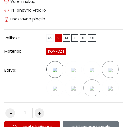
Varen nakup
14-dnevno vračilo
Enostavno plačilo
Velikost:
XS
M
L
XL
2XL
S
Material:
KOMPOZIT
Barva:
Dodaj v košarico
Pošlji povpraševanje