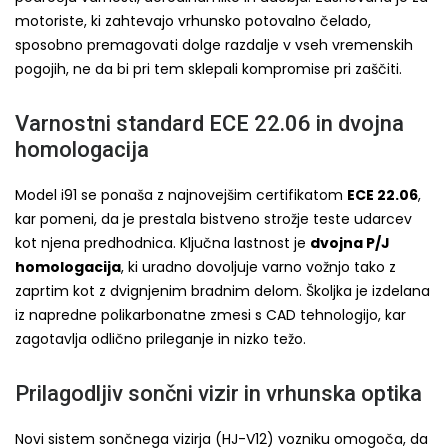
motoriste, ki zahtevajo vrhunsko potovalno čelado,
sposobno premagovati dolge razdalje v vseh vremenskih
pogojih, ne da bi pri tem sklepali kompromise pri zaščiti.
Varnostni standard ECE 22.06 in dvojna
homologacija
Model i91 se ponaša z najnovejšim certifikatom
ECE 22.06
,
kar pomeni, da je prestala bistveno strožje teste udarcev
kot njena predhodnica. Ključna lastnost je
dvojna P/J
homologacija
, ki uradno dovoljuje varno vožnjo tako z
zaprtim kot z dvignjenim bradnim delom. Školjka je izdelana
iz napredne polikarbonatne zmesi s CAD tehnologijo, kar
zagotavlja odlično prileganje in nizko težo.
Prilagodljiv sončni vizir in vrhunska optika
Novi sistem sončnega vizirja (HJ-V12) vozniku omogoča, da