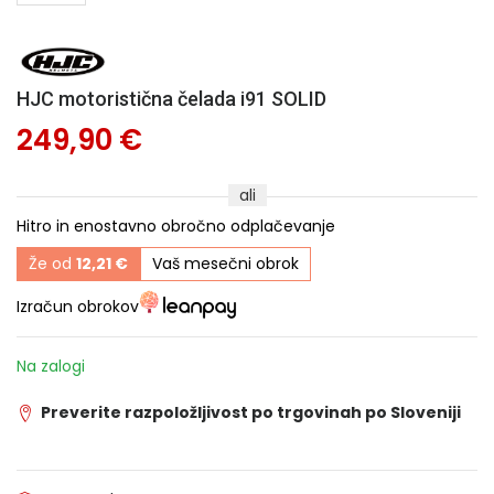
HJC motoristična čelada i91 SOLID
249,90 €
ali
Hitro in enostavno obročno odplačevanje
Že od
12,21 €
Vaš mesečni obrok
Izračun obrokov
Na zalogi
Preverite razpoložljivost po trgovinah po Sloveniji