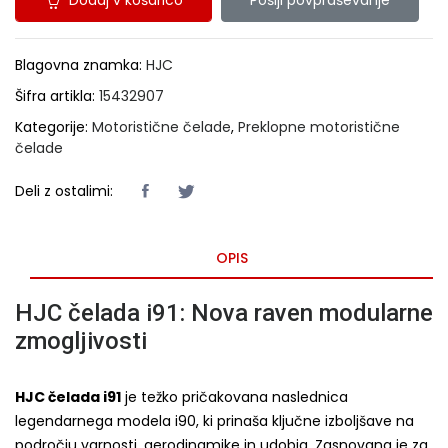
Blagovna znamka:
HJC
Šifra artikla:
15432907
Kategorije:
Motoristične čelade
,
Preklopne motoristične
čelade
Deli z ostalimi:
OPIS
HJC čelada i91: Nova raven modularne
zmogljivosti
HJC čelada i91
je težko pričakovana naslednica
legendarnega modela i90, ki prinaša ključne izboljšave na
področju varnosti, aerodinamike in udobja. Zasnovana je za