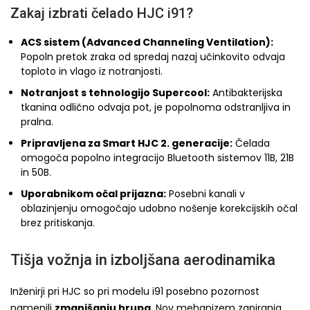
Zakaj izbrati čelado HJC i91?
ACS sistem (Advanced Channeling Ventilation):
Popoln pretok zraka od spredaj nazaj učinkovito odvaja
toploto in vlago iz notranjosti.
Notranjost s tehnologijo Supercool:
Antibakterijska
tkanina odlično odvaja pot, je popolnoma odstranljiva in
pralna.
Pripravljena za Smart HJC 2. generacije:
Čelada
omogoča popolno integracijo Bluetooth sistemov 11B, 21B
in 50B.
Uporabnikom očal prijazna:
Posebni kanali v
oblazinjenju omogočajo udobno nošenje korekcijskih očal
brez pritiskanja.
Tišja vožnja in izboljšana aerodinamika
Inženirji pri HJC so pri modelu i91 posebno pozornost
namenili
zmanjšanju hrupa
. Nov mehanizem zapiranja