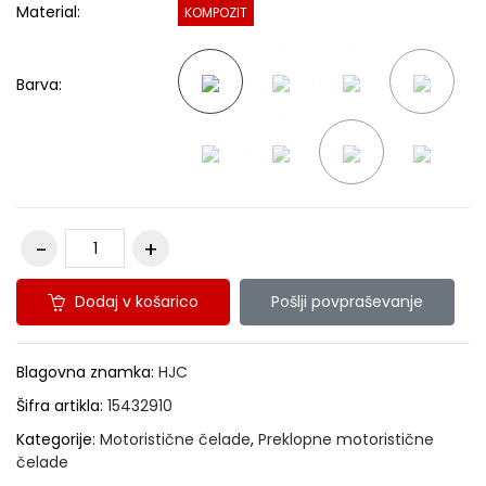
Material:
KOMPOZIT
Barva:
Dodaj v košarico
Pošlji povpraševanje
Blagovna znamka:
HJC
Šifra artikla:
15432910
Kategorije:
Motoristične čelade
,
Preklopne motoristične
čelade