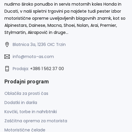
nudimo široko ponudbo in servis motornih koles Honda in
Ducati, v naši spletni trgovini pa najdete tudi pester izbor
motoristične opreme uveljavljenih blagovnih znamk, kot so
Alpinestars, Dainese, Macna, Shoei, Nolan, Arai, Premier,
Stylmartin, Akrapovič in druge…
Blatnica 3a, 1236 OIC Trzin
info@moto-as.com
Prodaja:
+386 1 562 37 00
Prodajni program
Oblačila za prosti čas
Dodatki in darila
Kovčki, torbe in nahrbtniki
Zaščitna oprema za motorista
Motoristične čelade