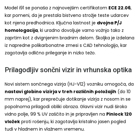
Model i91 se ponaša z najnovejšim certifikatom
ECE 22.06
,
kar pomeni, da je prestala bistveno strožje teste udarcev
kot njena predhodnica. Ključna lastnost je
dvojna P/J
homologacija
, ki uradno dovoljuje varno vožnjo tako z
zaprtim kot z dvignjenim bradnim delom. Školjka je izdelana
iz napredne polikarbonatne zmesi s CAD tehnologijo, kar
zagotavlja odlično prileganje in nizko težo.
Prilagodljiv sončni vizir in vrhunska optika
Novi sistem sončnega vizirja (HJ-V12) vozniku omogoča, da
nastavi globino vizirja v treh različnih položajih
(do 10
mm naprej), kar preprečuje dotikanje vizirja z nosom in se
popolnoma prilagodi obliki obraza. Glavni vizir nudi široko
vidno polje, 99 % UV zaščito in je pripravljen na
Pinlock 120
vložek
proti rošenju, ki zagotavlja kristalno jasen pogled
tudi v hladnem in vlažnem vremenu.