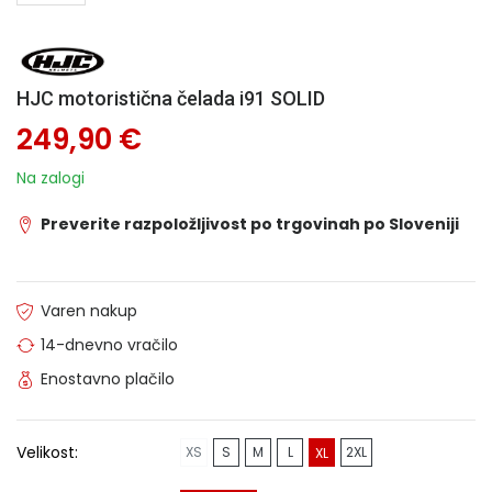
HJC motoristična čelada i91 SOLID
249,90 €
Na zalogi
Preverite razpoložljivost po trgovinah po Sloveniji
Varen nakup
14-dnevno vračilo
Enostavno plačilo
Velikost:
XS
S
M
L
2XL
XL