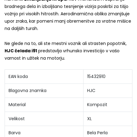
bradnega dela in izboljšano tesnjenje vizirja poskrbi za tišjo
vožnjo pri visokih hitrostih. Aerodinamična oblika zmanjšuje
upor zraka, kar pomeni manj obremenitve za vratne mišice
na daljših turah.
Ne glede na to, ali ste mestni voznik ali strasten popotnik,
HJC čelada i91
predstavlja vrhunsko investicijo v vašo
varnost in užitek na motorju.
EAN koda
15432910
Blagovna znamka
HJC
Material
Kompozit
Velikost
XL
Barva
Bela Perla