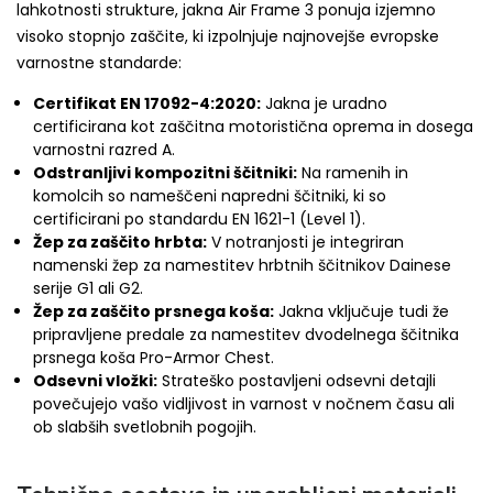
lahkotnosti strukture, jakna Air Frame 3 ponuja izjemno
visoko stopnjo zaščite, ki izpolnjuje najnovejše evropske
varnostne standarde:
Certifikat EN 17092-4:2020:
Jakna je uradno
certificirana kot zaščitna motoristična oprema in dosega
varnostni razred A.
Odstranljivi kompozitni ščitniki:
Na ramenih in
komolcih so nameščeni napredni ščitniki, ki so
certificirani po standardu EN 1621-1 (Level 1).
Žep za zaščito hrbta:
V notranjosti je integriran
namenski žep za namestitev hrbtnih ščitnikov Dainese
serije G1 ali G2.
Žep za zaščito prsnega koša:
Jakna vključuje tudi že
pripravljene predale za namestitev dvodelnega ščitnika
prsnega koša Pro-Armor Chest.
Odsevni vložki:
Strateško postavljeni odsevni detajli
povečujejo vašo vidljivost in varnost v nočnem času ali
ob slabših svetlobnih pogojih.