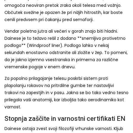
omogoča neoviran pretok zraka okoli telesa med vožnjo.
Občutek svežine je opazen že pri nižjih hitrostih, kar boste
cenili predvsem pri čakanju pred semaforji.
Vendar poletna jutra ali večeri v gorah znajo biti hladni.
Dainese je to težavo rešil z dodano **snemljivo protivetrno
podlogo** (Windproof liner). Podlogo lahko v nekaj
sekundah enostavno odstranite ali zložite v žep. To pomeni,
da je jakna izjemno vsestranska in primerna za različne
vremenske pogoje v enem dnevu.
Za popolno prilagajanje telesu poskrbi sistem proti
plapolanju rokavov na pritrdilne gumbe ter nastavljivi
trakovi na zapestjih in v pasu. Jakna se bo tako vedno tesno
prilegala vaši anatomiji, kar izboljša tako aerodinamiko kot
varnost.
Stopnja zaščite in varnostni certifikati EN
Dainese ostaja zvest svoji filozofiji vrhunske varnosti. Kljub