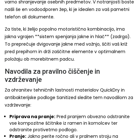
varno shranjevanje osebnih predmetov. V notranjosti boste
našli še en vodoodporen žep, ki je idealen za vaš pametni
telefon ali dokumente.
Za tiste, ki želijo popolno motoristično kombinacijo, ima
jakna vgrajen **sistem spenjanja jakne in hlač** (zadrga).
To preprečuje dvigovanje jakne med vožnjo, ščiti vaš križ
pred prepihom in drži zaščitne elemente v optimalnem
položaju ob morebitnem padcu.
Navodila za pravilno čiščenje in
vzdrževanje
Za ohranitev tehničnih lastnosti materialov QuickDry in
antibakterijske podloge Sanitized sledite tem navodilom za
vzdrževanje:
Priprava na pranje:
Pred pranjem obvezno odstranite
vse kompozitne ščitnike iz ramen in komolcev ter
odstranite protivetrno podlogo.
Pranje:
Jakno perite ročno ali v pralnem stroju na