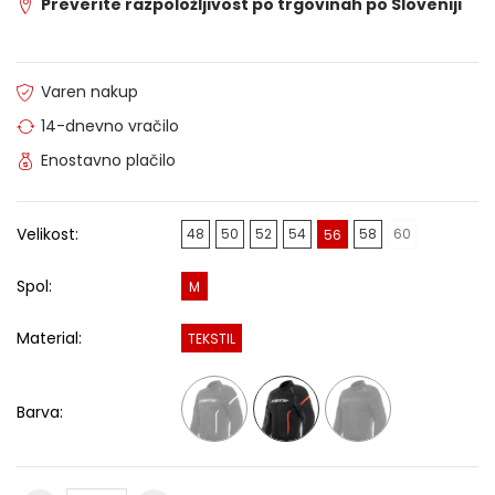
Preverite razpoložljivost po trgovinah po Sloveniji
Varen nakup
14-dnevno vračilo
Enostavno plačilo
Velikost:
48
50
52
54
58
60
56
Spol:
M
Material:
TEKSTIL
Barva: