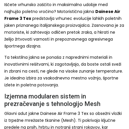
Iščete vrhunsko zaščito in maksimalno udobje med
najhujšo poletno vročino? Motoristična jakna
Dainese Air
Frame 3 Tex
predstavlja vrhunec evolucije lahkih poletnih
jaken priznanega italijanskega proizvajalca. Zasnovana je za
motoriste, ki zahtevajo odličen pretok zraka, a hkrati ne
želijo žrtvovati varnosti in prepoznavnega agresivnega
športnega dizajna.
Ta tekstilna jakna se ponaša z naprednimi materiali in
inovativnimi rešitvami, ki zagotavljajo, da boste ostali sveži
in zbrani na cesti, ne glede na visoke zunanje temperature.
Je idealna izbira za vsakodnevno mestno vožnjo, športne
izlete in poletna potovanja.
Izjemna modularen sistem in
prezračevanje s tehnologijo Mesh
Glavni adut jakne Dainese Air Frame 3 Tex so obsežni vložki
iz trpežne mrežaste tkanine (Mesh). Ti pokrivajo ključne
predele na prsih, hrbtu in notranji strani rokavov, kar