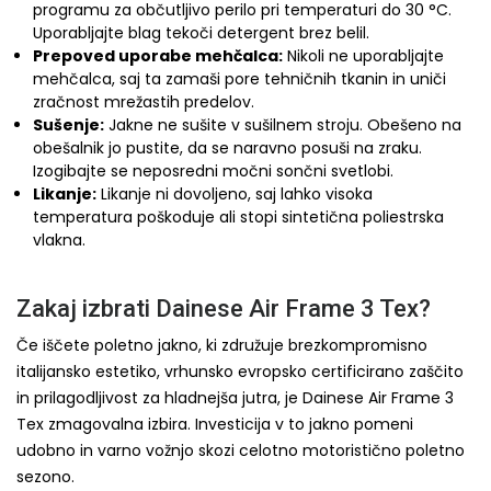
programu za občutljivo perilo pri temperaturi do 30 °C.
Uporabljajte blag tekoči detergent brez belil.
Prepoved uporabe mehčalca:
Nikoli ne uporabljajte
mehčalca, saj ta zamaši pore tehničnih tkanin in uniči
zračnost mrežastih predelov.
Sušenje:
Jakne ne sušite v sušilnem stroju. Obešeno na
obešalnik jo pustite, da se naravno posuši na zraku.
Izogibajte se neposredni močni sončni svetlobi.
Likanje:
Likanje ni dovoljeno, saj lahko visoka
temperatura poškoduje ali stopi sintetična poliestrska
vlakna.
Zakaj izbrati Dainese Air Frame 3 Tex?
Če iščete poletno jakno, ki združuje brezkompromisno
italijansko estetiko, vrhunsko evropsko certificirano zaščito
in prilagodljivost za hladnejša jutra, je Dainese Air Frame 3
Tex zmagovalna izbira. Investicija v to jakno pomeni
udobno in varno vožnjo skozi celotno motoristično poletno
sezono.