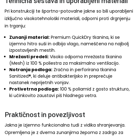
Tehnična sestava in uporabljeni materiali
Pri konstrukciji te športno-potovalne jakne so bili uporabljeni
izključno visokotehnološki materiali, odporni proti drgnjenju
in trganju:
Zunanji material:
Premium QuickDry tkanina, ki se
izjemno hitro suši in odbija vlago, nameščena na najbolj
izpostavljenih mestih.
Mrežasti predeli:
Visoko odporna mrežasta tkanina
(Mesh) iz 100 % poliestra za maksimalno ventilacijo.
Notranja podloga:
Zračna in perforirana tkanina
Sanitized®, ki deluje antibakterijsko in preprečuje
nastanek neprijetnih vonjav.
Protivetrna podloga:
100 % poliamid z gosto strukturo,
ki učinkovito zaustavi piš hladnega vetra.
Praktičnost in povezljivost
Jakna je izjemno funkcionalna tudi z vidika shranjevanja.
Opremljena je z dvema zunanjima žepoma z zadrgo za