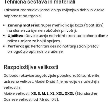
Tehnična sestava in materiali
Kakovost materialov jamči dolgo življenjsko dobo in visoko
odpornost na trganje:
Zunanji material:
Super mehka kozja koža (Goat skin)
na dlaneh za izjemen občutek pri vožnji.
Ojačitve:
Goveje usnje na hrbtni strani ter ojačana dlan z
mikro usnjem za boljši oprijem.
Perforacija:
Perforirani deli na notranji strani prstov
omogočajo optimalno zračenje.
Razpoložljive velikosti
Da bodo rokavice zagotavljale popolno zaščito, izberite
ustrezno velikost. Model Druid 4 je na voljo v naslednjih
velikostih:
Moške velikosti:
XS, S, M, L, XL, XXL, XXXL
(Standardne
Dainese velikosti od 7.5 do 10.5).