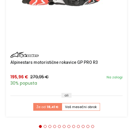
Alpinestars motoristične rokavice GP PRO R3
195,96 €
279,95 €
Na zalogi
30% popusta
ali
Že od
18,41 €
Vaš mesečni obrok