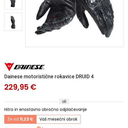
Dainese motoristične rokavice DRUID 4
229,95 €
ali
Hitro in enostavno obročno odplačevanje
Že od
11,23 €
Vaš mesečni obrok