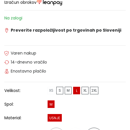
Izračun obrokov
Na zalogi
Preverite razpoložljivost po trgovinah po Sloveniji
Varen nakup
14-dnevno vračilo
Enostavno plačilo
Velikost:
XS
S
M
XL
2XL
L
Spol:
M
Material:
USNJE