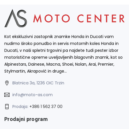
Kot ekskluzivni zastopnik znamke Honda in Ducati vam
nudimo široko ponudbo in servis motornih koles Honda in
Ducati, v naši spletni trgovini pa najdete tudi pester izbor
motoristične opreme uveljavljenih blagovnih znamk, kot so
Alpinestars, Dainese, Macna, Shoei, Nolan, Arai, Premier,
Stylmartin, Akrapovič in druge…
Blatnica 3a, 1236 OIC Trzin
info@moto-as.com
Prodaja:
+386 1 562 37 00
Prodajni program