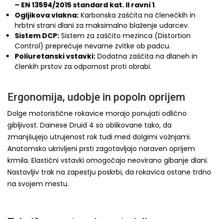
– EN 13594/2015 standard kat. II ravni 1
.
Ogljikova vlakna:
Karbonska zaščita na členečkih in
hrbtni strani dlani za maksimalno blaženje udarcev.
Sistem DCP:
Sistem za zaščito mezinca (Distortion
Control) preprečuje nevarne zvitke ob padcu.
Poliuretanski vstavki:
Dodatna zaščita na dlaneh in
členkih prstov za odpornost proti obrabi.
Ergonomija, udobje in popoln oprijem
Dolge motoristične rokavice morajo ponujati odlično
gibljivost. Dainese Druid 4 so oblikovane tako, da
zmanjšujejo utrujenost rok tudi med dolgimi vožnjami.
Anatomsko ukrivljeni prsti zagotavljajo naraven oprijem
krmila. Elastični vstavki omogočajo neovirano gibanje dlani.
Nastavljiv trak na zapestju poskrbi, da rokavica ostane trdno
na svojem mestu.