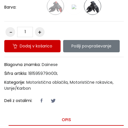
Barva:
Dodaj v košarico
Pošlji povpraševanje
Blagovna znamka:
Dainese
Šifra artikla:
181595979G00L
Kategorije:
Motoristična oblačila
,
Motoristične rokavice
,
Usnje/Karbon
Deli z ostalimi:
OPIS