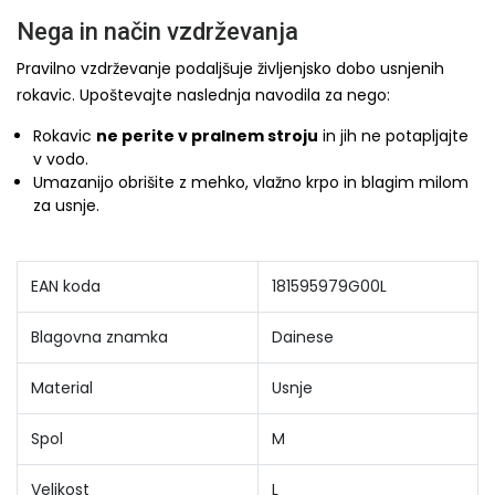
Nega in način vzdrževanja
Pravilno vzdrževanje podaljšuje življenjsko dobo usnjenih
rokavic. Upoštevajte naslednja navodila za nego:
Rokavic
ne perite v pralnem stroju
in jih ne potapljajte
v vodo.
Umazanijo obrišite z mehko, vlažno krpo in blagim milom
za usnje.
EAN koda
181595979G00L
Blagovna znamka
Dainese
Material
Usnje
Spol
M
Velikost
L