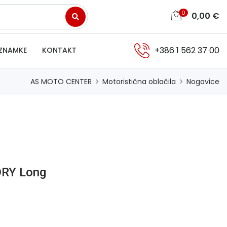
0
0,00
€
+386 1 562 37 00
ZNAMKE
KONTAKT
AS MOTO CENTER
Motoristična oblačila
Nogavice
DRY Long