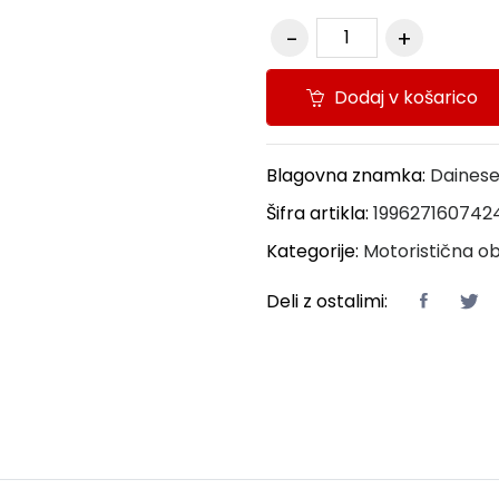
Dodaj v košarico
Blagovna znamka:
Daines
Šifra artikla:
199627160742
Kategorije:
Motoristična ob
Deli z ostalimi: