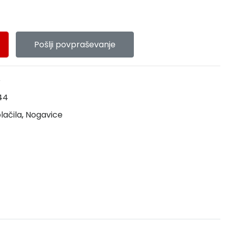
Pošlji povpraševanje
e
44
lačila
,
Nogavice