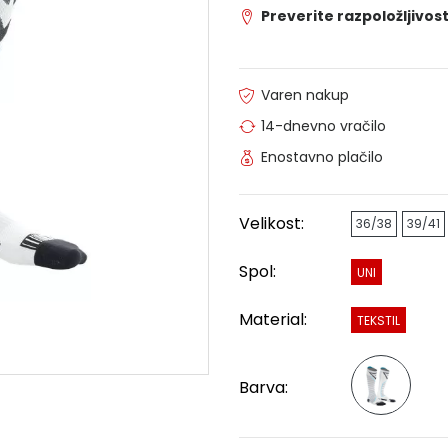
Preverite razpoložljivost
Varen nakup
14-dnevno vračilo
Enostavno plačilo
Velikost:
36/38
39/41
Spol:
UNI
Material:
TEKSTIL
Barva: