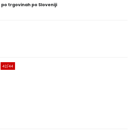
 po trgovinah po Sloveniji
42/44