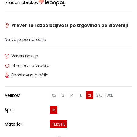
Izračun obrokov
Preverite razpoložljivost po trgovinah po Sloveniji
Na voljo po naročilu
Varen nakup
14-dnevno vračilo
Enostavno plačilo
Velikost:
XS
S
M
L
2XL
3XL
XL
Spol:
M
Material:
TEKSTIL