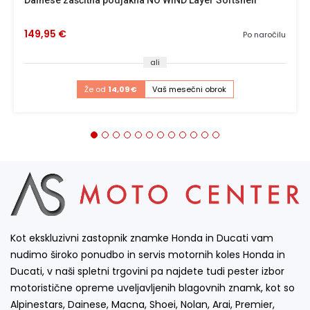
149,95 €
Po naročilu
ali
Že od
14,09 €
Vaš mesečni obrok
Kot ekskluzivni zastopnik znamke Honda in Ducati vam
nudimo široko ponudbo in servis motornih koles Honda in
Ducati, v naši spletni trgovini pa najdete tudi pester izbor
motoristične opreme uveljavljenih blagovnih znamk, kot so
Alpinestars, Dainese, Macna, Shoei, Nolan, Arai, Premier,