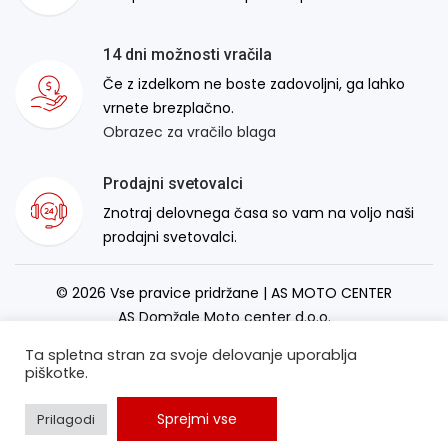
14 dni možnosti vračila
Če z izdelkom ne boste zadovoljni, ga lahko
vrnete brezplačno.
Obrazec za vračilo blaga
Prodajni svetovalci
Znotraj delovnega časa so vam na voljo naši
prodajni svetovalci.
© 2026 Vse pravice pridržane | AS MOTO CENTER
AS Domžale Moto center d.o.o.
Izdelava spletne strani:
RSMT
Ta spletna stran za svoje delovanje uporablja
piškotke.
Sprejmi vse
Prilagodi