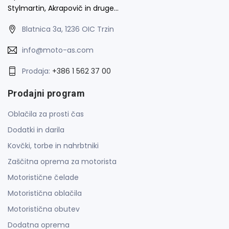
Stylmartin, Akrapovič in druge…
Blatnica 3a, 1236 OIC Trzin
info@moto-as.com
Prodaja:
+386 1 562 37 00
Prodajni program
Oblačila za prosti čas
Dodatki in darila
Kovčki, torbe in nahrbtniki
Zaščitna oprema za motorista
Motoristične čelade
Motoristična oblačila
Motoristična obutev
Dodatna oprema