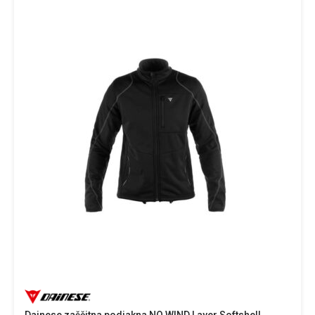
Dainese zaščitna podjakna NO WIND Layer Softshell