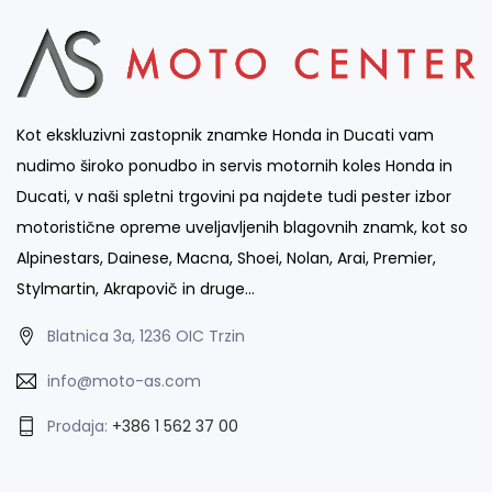
Kot ekskluzivni zastopnik znamke Honda in Ducati vam
nudimo široko ponudbo in servis motornih koles Honda in
Ducati, v naši spletni trgovini pa najdete tudi pester izbor
motoristične opreme uveljavljenih blagovnih znamk, kot so
Alpinestars, Dainese, Macna, Shoei, Nolan, Arai, Premier,
Stylmartin, Akrapovič in druge…
Blatnica 3a, 1236 OIC Trzin
info@moto-as.com
Prodaja:
+386 1 562 37 00