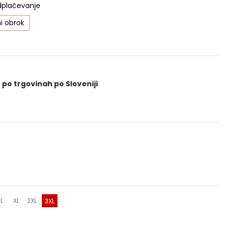
dplačevanje
i obrok
 po trgovinah po Sloveniji
L
XL
2XL
3XL