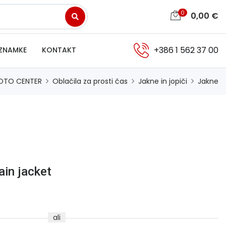
0
0,00
€
+386 1 562 37 00
ZNAMKE
KONTAKT
OTO CENTER
Oblačila za prosti čas
Jakne in jopiči
Jakne
ain jacket
ali