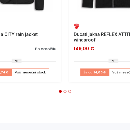
a CITY rain jacket
Ducati jakna REFLEX ATTI
windproof
149,00 €
Po naročilu
ali
ali
1,74 €
Vaš mesečni obrok
Že od
14,00 €
Vaš meseč