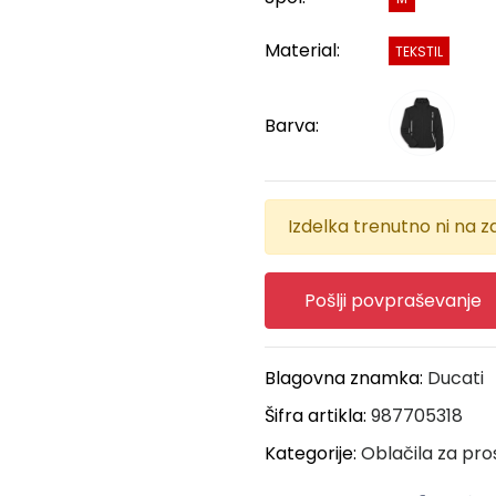
Material:
TEKSTIL
Barva:
Izdelka trenutno ni na za
Pošlji povpraševanje
Blagovna znamka:
Ducati
Šifra artikla:
987705318
Kategorije:
Oblačila za pro