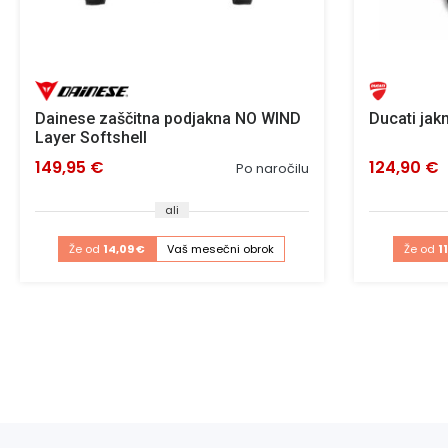
Dainese zaščitna podjakna NO WIND
Ducati jakn
Layer Softshell
149,95 €
124,90 €
Po naročilu
ali
Že od
14,09 €
Vaš mesečni obrok
Že od
1