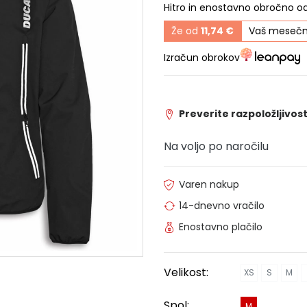
Hitro in enostavno obročno o
Že od
11,74 €
Vaš mesečn
Izračun obrokov
Preverite razpoložljivost
Na voljo po naročilu
Varen nakup
14-dnevno vračilo
Enostavno plačilo
Velikost:
XS
S
M
Spol:
M