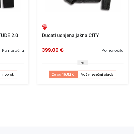
TUDE 2.0
Ducati usnjena jakna CITY
399,00 €
Po naročilu
Po naročilu
ali
ni obrok
Že od
10,52 €
Vaš mesečni obrok