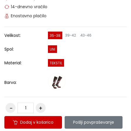
14-dnevno vračilo
Enostavno plačilo
Velikost:
39-42
43-46
35-38
Spol:
UNI
Material:
TEKSTIL
Barva:
Dodaj v košarico
Pošlji povpraševanje