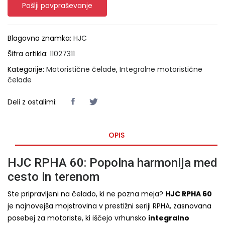
Pošlji povpraševanje
Blagovna znamka:
HJC
Šifra artikla:
11027311
Kategorije:
Motoristične čelade
,
Integralne motoristične
čelade
Deli z ostalimi:
OPIS
HJC RPHA 60: Popolna harmonija med
cesto in terenom
Ste pripravljeni na čelado, ki ne pozna meja?
HJC RPHA 60
je najnovejša mojstrovina v prestižni seriji RPHA, zasnovana
posebej za motoriste, ki iščejo vrhunsko
integralno