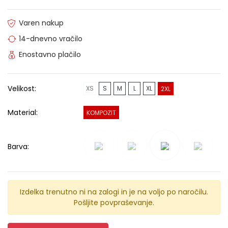
Varen nakup
14-dnevno vračilo
Enostavno plačilo
Velikost:
XS
S
M
L
XL
2XL
Material:
KOMPOZIT
Barva:
Izdelka trenutno ni na zalogi in je na voljo po naročilu.
Pošljite povpraševanje.