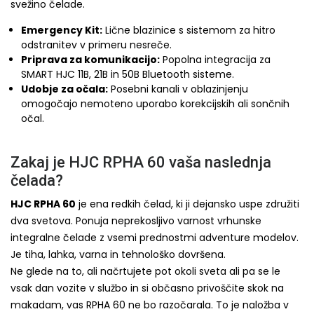
svežino čelade.
Emergency Kit:
Lične blazinice s sistemom za hitro
odstranitev v primeru nesreče.
Priprava za komunikacijo:
Popolna integracija za
SMART HJC 11B, 21B in 50B Bluetooth sisteme.
Udobje za očala:
Posebni kanali v oblazinjenju
omogočajo nemoteno uporabo korekcijskih ali sončnih
očal.
Zakaj je HJC RPHA 60 vaša naslednja
čelada?
HJC RPHA 60
je ena redkih čelad, ki ji dejansko uspe združiti
dva svetova. Ponuja neprekosljivo varnost vrhunske
integralne čelade z vsemi prednostmi adventure modelov.
Je tiha, lahka, varna in tehnološko dovršena.
Ne glede na to, ali načrtujete pot okoli sveta ali pa se le
vsak dan vozite v službo in si občasno privoščite skok na
makadam, vas RPHA 60 ne bo razočarala. To je naložba v