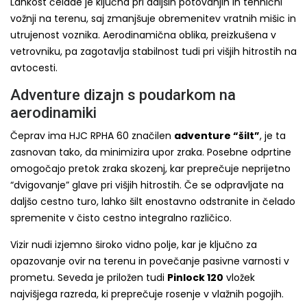
Lahkost čelade je ključna pri daljših potovanjih in tehnični
vožnji na terenu, saj zmanjšuje obremenitev vratnih mišic in
utrujenost voznika. Aerodinamična oblika, preizkušena v
vetrovniku, pa zagotavlja stabilnost tudi pri višjih hitrostih na
avtocesti.
Adventure dizajn s poudarkom na
aerodinamiki
Čeprav ima HJC RPHA 60 značilen
adventure “šilt”
, je ta
zasnovan tako, da minimizira upor zraka. Posebne odprtine
omogočajo pretok zraka skozenj, kar preprečuje neprijetno
“dvigovanje” glave pri višjih hitrostih. Če se odpravljate na
daljšo cestno turo, lahko šilt enostavno odstranite in čelado
spremenite v čisto cestno integralno različico.
Vizir nudi izjemno široko vidno polje, kar je ključno za
opazovanje ovir na terenu in povečanje pasivne varnosti v
prometu. Seveda je priložen tudi
Pinlock 120
vložek
najvišjega razreda, ki preprečuje rosenje v vlažnih pogojih.