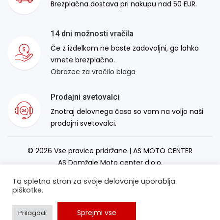
Brezplačna dostava pri nakupu nad 50 EUR.
14 dni možnosti vračila
Če z izdelkom ne boste zadovoljni, ga lahko
vrnete brezplačno.
Obrazec za vračilo blaga
Prodajni svetovalci
Znotraj delovnega časa so vam na voljo naši
prodajni svetovalci.
© 2026 Vse pravice pridržane | AS MOTO CENTER
AS Domžale Moto center d.o.o.
Izdelava spletne strani:
RSMT
Ta spletna stran za svoje delovanje uporablja
piškotke.
Sprejmi vse
Prilagodi