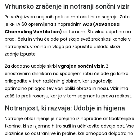
Vrhunsko zračenje in notranji sončni vizir
Pri vožnji izven urejenih poti se motorist hitro segreje. Zato
je RPHA 60 opremljena z naprednim
ACS (Advanced
Channeling Ventilation)
sistemom. Številne odprtine na
bradi, čelu in vrhu čelade potiskajo svež zrak skozi kanale v
notranjosti, vročina in vlaga pa zapustita čelado skozi
zadnje izpuste.
Za dodatno udobje skrbi
vgrajen sončni vizir
. Z
enostavnim drsnikom na spodnjem robu čelade ga lahko
prilagodite v treh različnih globinah, kar zagotavlja
optimalno prilagoditev vaši obliki obraza in nosu. Vizir ima
zaščito proti rosenju, kar je v tem segmentu prava redkost.
Notranjost, ki razvaja: Udobje in higiena
Notranje oblazinjenje je narejeno iz napredne antibakterijske
tkanine, ki se izjemno hitro suši in učinkovito odvaja pot. Vse
blazinice so odstranljive in pralne, kar omogoča dolgotrajno