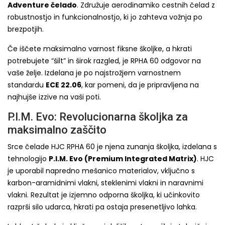
Adventure čelado
. Združuje aerodinamiko cestnih čelad z
robustnostjo in funkcionalnostjo, ki jo zahteva vožnja po
brezpotjih.
Če iščete maksimalno varnost fiksne školjke, a hkrati
potrebujete “šilt” in širok razgled, je RPHA 60 odgovor na
vaše želje. Izdelana je po najstrožjem varnostnem
standardu
ECE 22.06
, kar pomeni, da je pripravljena na
najhujše izzive na vaši poti.
P.I.M. Evo: Revolucionarna školjka za
maksimalno zaščito
Srce čelade HJC RPHA 60 je njena zunanja školjka, izdelana s
tehnologijo
P.I.M. Evo (Premium Integrated Matrix)
. HJC
je uporabil napredno mešanico materialov, vključno s
karbon-aramidnimi vlakni, steklenimi vlakni in naravnimi
vlakni. Rezultat je izjemno odporna školjka, ki učinkovito
razprši silo udarca, hkrati pa ostaja presenetljivo lahka.