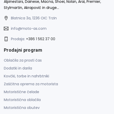
Alpinestars, Dainese, Macna, Shoei, Nolan, Arai, Premier,
Stylmartin, Akrapovič in druge…
Blatnica 3a, 1236 OIC Trzin
info@moto-as.com
Prodaja:
+386 1 562 37 00
Prodajni program
Oblačila za prosti čas
Dodatki in darila
Kovčki, torbe in nahrbtniki
Zaščitna oprema za motorista
Motoristične čelade
Motoristična oblačila
Motoristična obutev