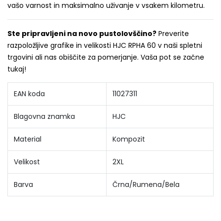
vašo varnost in maksimalno uživanje v vsakem kilometru.
Ste pripravljeni na novo pustolovščino?
Preverite
razpoložljive grafike in velikosti HJC RPHA 60 v naši spletni
trgovini ali nas obiščite za pomerjanje. Vaša pot se začne
tukaj!
EAN koda
11027311
Blagovna znamka
HJC
Material
Kompozit
Velikost
2XL
Barva
Črna/Rumena/Bela