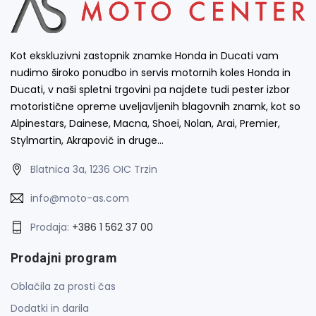
Kot ekskluzivni zastopnik znamke Honda in Ducati vam
nudimo široko ponudbo in servis motornih koles Honda in
Ducati, v naši spletni trgovini pa najdete tudi pester izbor
motoristične opreme uveljavljenih blagovnih znamk, kot so
Alpinestars, Dainese, Macna, Shoei, Nolan, Arai, Premier,
Stylmartin, Akrapovič in druge…
Blatnica 3a, 1236 OIC Trzin
info@moto-as.com
Prodaja:
+386 1 562 37 00
Prodajni program
Oblačila za prosti čas
Dodatki in darila