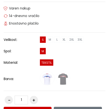
Varen nakup
14-dnevno vračilo
Enostavno plačilo
Velikost:
M
L
XL
2XL
3XL
S
Spol:
M
Material:
TEKSTIL
Barva: