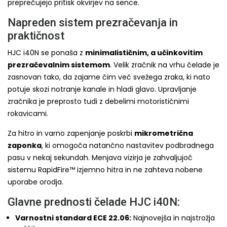
preprečujejo pritisk okvirjev na sence.
Napreden sistem prezračevanja in
praktičnost
HJC i40N se ponaša z
minimalističnim, a učinkovitim
prezračevalnim sistemom
. Velik zračnik na vrhu čelade je
zasnovan tako, da zajame čim več svežega zraka, ki nato
potuje skozi notranje kanale in hladi glavo. Upravljanje
zračnika je preprosto tudi z debelimi motorističnimi
rokavicami.
Za hitro in varno zapenjanje poskrbi
mikrometrična
zaponka
, ki omogoča natančno nastavitev podbradnega
pasu v nekaj sekundah. Menjava vizirja je zahvaljujoč
sistemu RapidFire™ izjemno hitra in ne zahteva nobene
uporabe orodja.
Glavne prednosti čelade HJC i40N:
Varnostni standard ECE 22.06:
Najnovejša in najstrožja