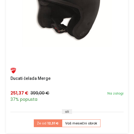
Ducati čelada Merge
251,37 €
399,00 €
Na zalogi
37% popusta
ali
Že od
12,31 €
Vaš mesečni obrok