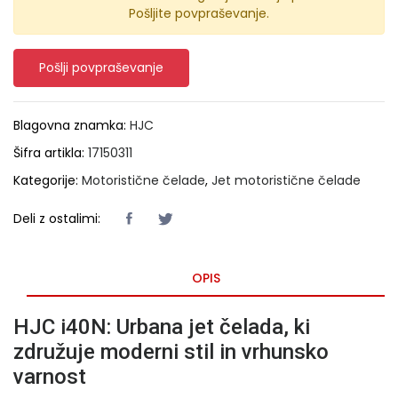
Pošljite povpraševanje.
Pošlji povpraševanje
Blagovna znamka:
HJC
Šifra artikla:
17150311
Kategorije:
Motoristične čelade
,
Jet motoristične čelade
Deli z ostalimi:
OPIS
HJC i40N: Urbana jet čelada, ki
združuje moderni stil in vrhunsko
varnost