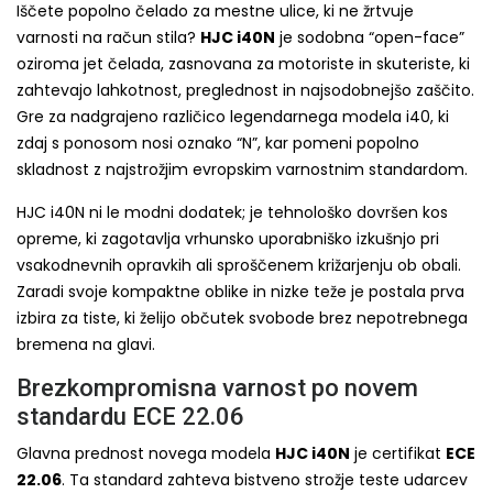
Iščete popolno čelado za mestne ulice, ki ne žrtvuje
varnosti na račun stila?
HJC i40N
je sodobna “open-face”
oziroma jet čelada, zasnovana za motoriste in skuteriste, ki
zahtevajo lahkotnost, preglednost in najsodobnejšo zaščito.
Gre za nadgrajeno različico legendarnega modela i40, ki
zdaj s ponosom nosi oznako “N”, kar pomeni popolno
skladnost z najstrožjim evropskim varnostnim standardom.
HJC i40N ni le modni dodatek; je tehnološko dovršen kos
opreme, ki zagotavlja vrhunsko uporabniško izkušnjo pri
vsakodnevnih opravkih ali sproščenem križarjenju ob obali.
Zaradi svoje kompaktne oblike in nizke teže je postala prva
izbira za tiste, ki želijo občutek svobode brez nepotrebnega
bremena na glavi.
Brezkompromisna varnost po novem
standardu ECE 22.06
Glavna prednost novega modela
HJC i40N
je certifikat
ECE
22.06
. Ta standard zahteva bistveno strožje teste udarcev