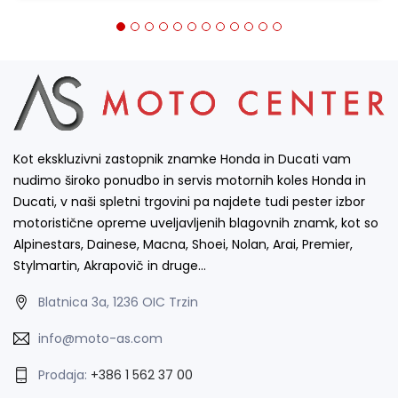
Kot ekskluzivni zastopnik znamke Honda in Ducati vam
nudimo široko ponudbo in servis motornih koles Honda in
Ducati, v naši spletni trgovini pa najdete tudi pester izbor
motoristične opreme uveljavljenih blagovnih znamk, kot so
Alpinestars, Dainese, Macna, Shoei, Nolan, Arai, Premier,
Stylmartin, Akrapovič in druge…
Blatnica 3a, 1236 OIC Trzin
info@moto-as.com
Prodaja:
+386 1 562 37 00