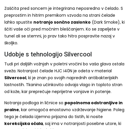
Zaščita pred soncem je integrirana neposredno v čelado. S
preprostim in hitrim premikom vzvoda na strani čelade
lahko spustite
notranjo sončno zaslonko
(Dark Smoke), ki
ščiti vaše oči pred močnim bleščanjem. Ko se zapeljete v
tunel ali se stemni, jo prav tako hitro pospravite nazaj v
školjko.
Udobje s tehnologijo Silvercool
Tudi pri daljših vožnjah v poletni vročini bo vaša glava ostala
sveža. Notranjost čelade HJC i40N je odeta v material
Silvercool
, ki je znan po svojih naprednih antibakterijskih
lastnostih. Tkanina učinkovito odvaja vlago in toploto stran
od kože, kar preprečuje neprijetne vonjave in potenje.
Notranja podloga in ličnice so
popolnoma odstranljive in
pralne
, kar omogoča enostavno vzdrževanje higiene. Poleg
tega je čelada izjemno prijazna do tistih, ki nosite
korekcijska očala
, saj ima v notranjosti posebne utore, ki