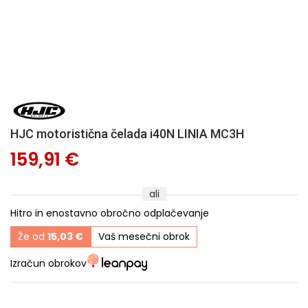
HJC motoristična čelada i40N LINIA MC3H
159,91 €
ali
Hitro in enostavno obročno odplačevanje
Že od
15,03 €
Vaš mesečni obrok
Izračun obrokov