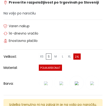
Preverite razpoložljivost po trgovinah po Sloveniji
Na voljo po naročilu
Varen nakup
14-dnevno vračilo
Enostavno plačilo
Velikost:
XS
S
M
L
XL
2XL
Material:
POLIKARBONAT
Barva:
Izdelka trenutno ni na zalogi in je na voljo po naročilu.