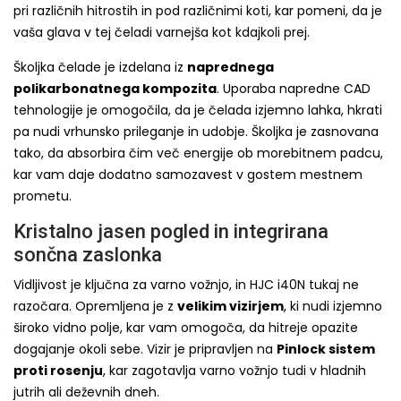
pri različnih hitrostih in pod različnimi koti, kar pomeni, da je
vaša glava v tej čeladi varnejša kot kdajkoli prej.
Školjka čelade je izdelana iz
naprednega
polikarbonatnega kompozita
. Uporaba napredne CAD
tehnologije je omogočila, da je čelada izjemno lahka, hkrati
pa nudi vrhunsko prileganje in udobje. Školjka je zasnovana
tako, da absorbira čim več energije ob morebitnem padcu,
kar vam daje dodatno samozavest v gostem mestnem
prometu.
Kristalno jasen pogled in integrirana
sončna zaslonka
Vidljivost je ključna za varno vožnjo, in HJC i40N tukaj ne
razočara. Opremljena je z
velikim vizirjem
, ki nudi izjemno
široko vidno polje, kar vam omogoča, da hitreje opazite
dogajanje okoli sebe. Vizir je pripravljen na
Pinlock sistem
proti rosenju
, kar zagotavlja varno vožnjo tudi v hladnih
jutrih ali deževnih dneh.