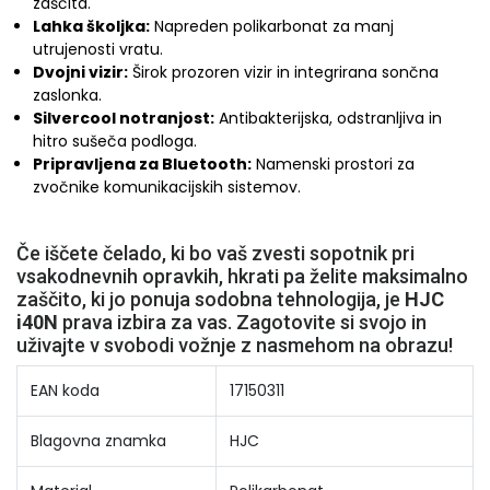
zaščita.
Lahka školjka:
Napreden polikarbonat za manj
utrujenosti vratu.
Dvojni vizir:
Širok prozoren vizir in integrirana sončna
zaslonka.
Silvercool notranjost:
Antibakterijska, odstranljiva in
hitro sušeča podloga.
Pripravljena za Bluetooth:
Namenski prostori za
zvočnike komunikacijskih sistemov.
Če iščete čelado, ki bo vaš zvesti sopotnik pri
vsakodnevnih opravkih, hkrati pa želite maksimalno
zaščito, ki jo ponuja sodobna tehnologija, je
HJC
i40N
prava izbira za vas. Zagotovite si svojo in
uživajte v svobodi vožnje z nasmehom na obrazu!
EAN koda
17150311
Blagovna znamka
HJC