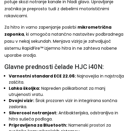
potuje skozi notranje kanale in hladi glavo. Upravljanje
zračnika je preprosto tudi z debelimi motorističnimi
rokavicami.
Za hitro in varno zapenjanje poskrbi
mikrometrična
zaponka
, ki omogoča natančno nastavitev podbradnega
pasu v nekaj sekundah. Menjava vizirja je zahvaljujoč
sistemu RapidFire™ izjemno hitra in ne zahteva nobene
uporabe orodja.
Glavne prednosti čelade HJC i40N:
Varnostni standard ECE 22.06:
Najnovejša in najstrožja
zaščita.
Lahka školjka:
Napreden polikarbonat za manj
utrujenosti vratu.
Dvojni vizir:
Širok prozoren vizir in integrirana sončna
zaslonka.
Silvercool notranjost:
Antibakterijska, odstranljiva in
hitro sušeča podloga.
Pripravljena za Bluetooth:
Namenski prostori za