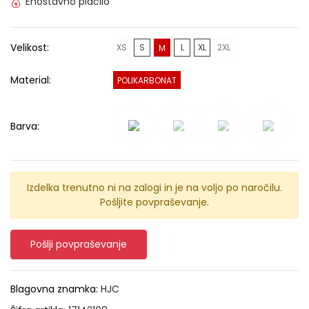
Enostavno plačilo
Velikost:
XS
S
L
XL
2XL
M
Material:
POLIKARBONAT
Barva:
Izdelka trenutno ni na zalogi in je na voljo po naročilu.
Pošljite povpraševanje.
Pošlji povpraševanje
Blagovna znamka:
HJC