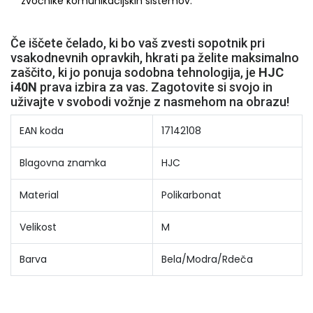
zvočnike komunikacijskih sistemov.
Če iščete čelado, ki bo vaš zvesti sopotnik pri
vsakodnevnih opravkih, hkrati pa želite maksimalno
zaščito, ki jo ponuja sodobna tehnologija, je
HJC
i40N
prava izbira za vas. Zagotovite si svojo in
uživajte v svobodi vožnje z nasmehom na obrazu!
EAN koda
17142108
Blagovna znamka
HJC
Material
Polikarbonat
Velikost
M
Barva
Bela/Modra/Rdeča