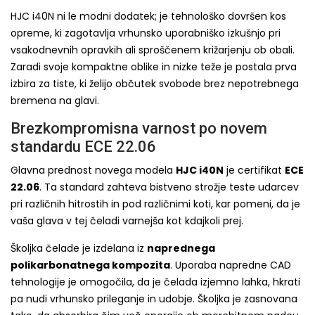
HJC i40N ni le modni dodatek; je tehnološko dovršen kos
opreme, ki zagotavlja vrhunsko uporabniško izkušnjo pri
vsakodnevnih opravkih ali sproščenem križarjenju ob obali.
Zaradi svoje kompaktne oblike in nizke teže je postala prva
izbira za tiste, ki želijo občutek svobode brez nepotrebnega
bremena na glavi.
Brezkompromisna varnost po novem
standardu ECE 22.06
Glavna prednost novega modela
HJC i40N
je certifikat
ECE
22.06
. Ta standard zahteva bistveno strožje teste udarcev
pri različnih hitrostih in pod različnimi koti, kar pomeni, da je
vaša glava v tej čeladi varnejša kot kdajkoli prej.
Školjka čelade je izdelana iz
naprednega
polikarbonatnega kompozita
. Uporaba napredne CAD
tehnologije je omogočila, da je čelada izjemno lahka, hkrati
pa nudi vrhunsko prileganje in udobje. Školjka je zasnovana