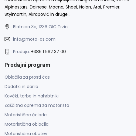
Alpinestars, Dainese, Macna, Shoei, Nolan, Arai, Premier,
Stylmartin, Akrapovič in druge…
Blatnica 3a, 1236 OIC Trzin
info@moto-as.com
Prodaja:
+386 1 562 37 00
Prodajni program
Oblačila za prosti čas
Dodatki in darila
Kovčki, torbe in nahrbtniki
Zaščitna oprema za motorista
Motoristične čelade
Motoristična oblačila
Motoristična obutev