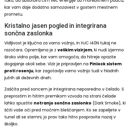
tako, da absorbira čim več energije ob morebitnem padcu,
kar vam daje dodatno samozavest v gostem mestnem
prometu.
Kristalno jasen pogled in integrirana
sončna zaslonka
Vidljivost je ključna za varno vožnjo, in HJC i40N tukaj ne
razočara. Opremljena je z
velikim vizirjem
, ki nudi izjemno
široko vidno polje, kar vam omogoča, da hitreje opazite
dogajanje okoli sebe. Vizir je pripravljen na
Pinlock sistem
proti rosenju
, kar zagotavlja varno vožnjo tudi v hladnih
jutrih ali deževnih dneh.
Zaščita pred soncem je integrirana neposredno v čelado. S
preprostim in hitrim premikom vzvoda na strani čelade
lahko spustite
notranjo sončno zaslonko
(Dark Smoke), ki
ščiti vaše oči pred močnim bleščanjem. Ko se zapeljete v
tunel ali se stemni, jo prav tako hitro pospravite nazaj v
školjko.