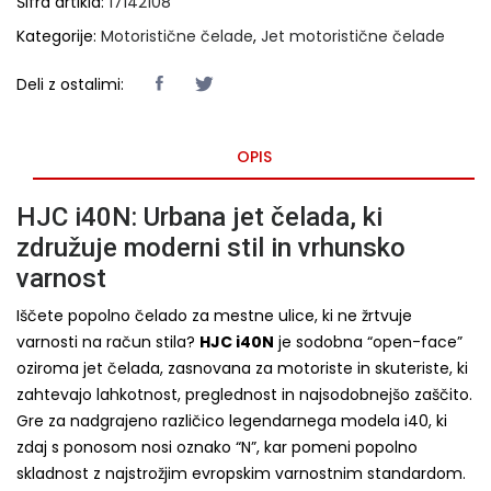
Šifra artikla:
17142108
Kategorije:
Motoristične čelade
,
Jet motoristične čelade
Deli z ostalimi:
OPIS
HJC i40N: Urbana jet čelada, ki
združuje moderni stil in vrhunsko
varnost
Iščete popolno čelado za mestne ulice, ki ne žrtvuje
varnosti na račun stila?
HJC i40N
je sodobna “open-face”
oziroma jet čelada, zasnovana za motoriste in skuteriste, ki
zahtevajo lahkotnost, preglednost in najsodobnejšo zaščito.
Gre za nadgrajeno različico legendarnega modela i40, ki
zdaj s ponosom nosi oznako “N”, kar pomeni popolno
skladnost z najstrožjim evropskim varnostnim standardom.