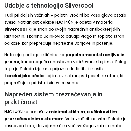
Udobje s tehnologijo Silvercool
Tudi pri daljših vožnjah v poletni vročini bo vaša glava ostala
sveža. Notranjost čelade HJC i40N je odeta v material
Silvercool
, ki je znan po svojih naprednih antibakterijskih
lastnostih. Tkanina učinkovito odvaja vlago in toploto stran
od kože, kar preprečuje neprijetne vonjave in potenje.
Notranja podloga in ličnice so
popolnoma odstranljive in
pralne
, kar omogoča enostavno vzdrževanje higiene. Poleg
tega je čelada izjemno prijazna do tistih, ki nosite
korekcijska očala
, saj ima v notranjosti posebne utore, ki
preprečujejo pritisk okvirjev na sence.
Napreden sistem prezračevanja in
praktičnost
HJC i40N se ponaša z
minimalističnim, a učinkovitim
prezračevalnim sistemom
. Velik zračnik na vrhu čelade je
zasnovan tako, da zajame čim več svežega zraka, ki nato