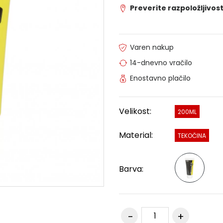
Preverite razpoložljivost
Varen nakup
14-dnevno vračilo
Enostavno plačilo
Velikost:
200ML
Material:
TEKOČINA
Barva: