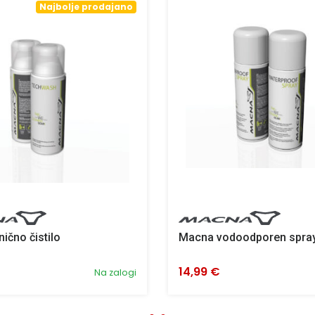
Najbolje prodajano
ično čistilo
Macna vodoodporen spray
14,99 €
Na zalogi