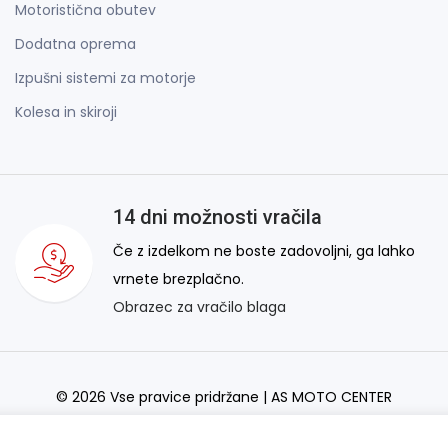
Motoristična obutev
Dodatna oprema
Izpušni sistemi za motorje
Kolesa in skiroji
14 dni možnosti vračila
Če z izdelkom ne boste zadovoljni, ga lahko
vrnete brezplačno.
Obrazec za vračilo blaga
© 2026 Vse pravice pridržane | AS MOTO CENTER
AS Domžale Moto center d.o.o.