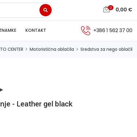
0
0,00
€
+386 1 562 37 00
ZNAMKE
KONTAKT
TO CENTER
Motoristična oblačila
Sredstva za nego oblačil
nje - Leather gel black