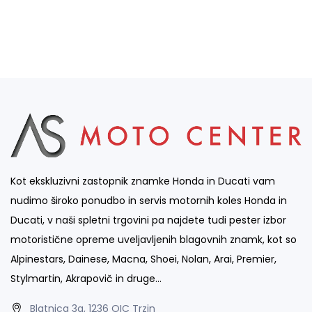
Kot ekskluzivni zastopnik znamke Honda in Ducati vam
nudimo široko ponudbo in servis motornih koles Honda in
Ducati, v naši spletni trgovini pa najdete tudi pester izbor
motoristične opreme uveljavljenih blagovnih znamk, kot so
Alpinestars, Dainese, Macna, Shoei, Nolan, Arai, Premier,
Stylmartin, Akrapovič in druge…
Blatnica 3a, 1236 OIC Trzin