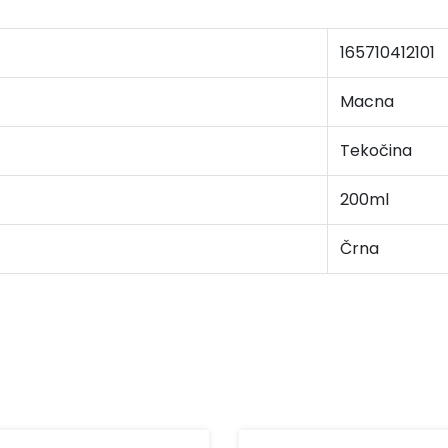
165710412101
Macna
Tekočina
200ml
Črna