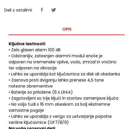
Deli z ostalimi:
OPIS
Ključne lastnosti
• Zelo glasen alarm 100 dB
• Odstranljiv, zatesnjen alarmni modul enote je
odporen na vremenske vplive, vodo, zmrzal in vročino
ter odporen na vibracije
• Lahko se uporablja kot ključavnica za disk ali obešanka
• Zasnova proti dviganju lahko prenese 4,5 tone
natezne obremenitve
• Baterije so priložene (6 x LR44)
• Zagotovljeni so trije ključi in storitev zamenjave ključa
• Na voljo tudi s 16 mm obeskom za bolj ekstremne
varnostne pogoje
• Lahko se uporablja z verigo za ustvarjanje popolne
verižne ključavnice (OF7/8/9)
Na voljo rezervni deli: