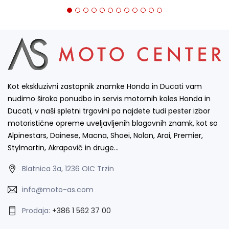
Kot ekskluzivni zastopnik znamke Honda in Ducati vam
nudimo široko ponudbo in servis motornih koles Honda in
Ducati, v naši spletni trgovini pa najdete tudi pester izbor
motoristične opreme uveljavljenih blagovnih znamk, kot so
Alpinestars, Dainese, Macna, Shoei, Nolan, Arai, Premier,
Stylmartin, Akrapovič in druge…
Blatnica 3a, 1236 OIC Trzin
info@moto-as.com
Prodaja:
+386 1 562 37 00