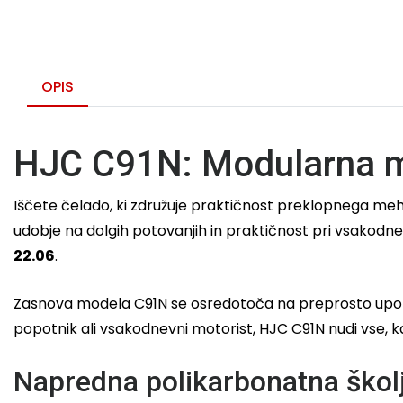
OPIS
HJC C91N: Modularna mo
Iščete čelado, ki združuje praktičnost preklopnega m
udobje na dolgih potovanjih in praktičnost pri vsakodne
22.06
.
Zasnova modela C91N se osredotoča na preprosto uporabo
popotnik ali vsakodnevni motorist, HJC C91N nudi vse, 
Napredna polikarbonatna školj