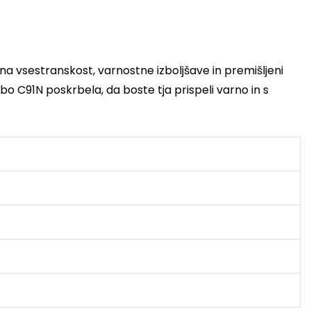
ena vsestranskost, varnostne izboljšave in premišljeni
, bo C91N poskrbela, da boste tja prispeli varno in s