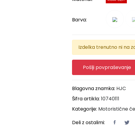
Barva:
Izdelka trenutno ni na za
Pošlji povpraševanje
Blagovna znamka:
HJC
Šifra artikla:
10740111
Kategorije:
Motoristične č
Deli z ostalimi: