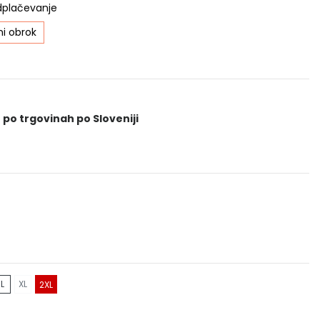
dplačevanje
i obrok
 po trgovinah po Sloveniji
L
XL
2XL