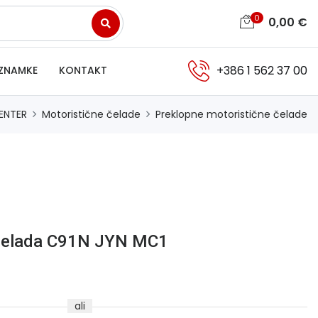
0
0,00
€
+386 1 562 37 00
ZNAMKE
KONTAKT
ENTER
Motoristične čelade
Preklopne motoristične čelade
 čelada C91N JYN MC1
ali