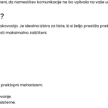
meni, da namestitev komunikacije ne bo vplivala na vaše u
N?
ostjo. Je idealna izbira za tiste, ki si želijo prestiža p
sti maksimalno zaščiteni.
n preklopni mehanizem.
vanje.
sisteme.