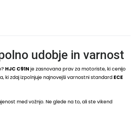
olno udobje in varnost
no?
HJC C91N
je zasnovana prav za motoriste, ki cenijo
 ki zdaj izpolnjuje najnovejši varnostni standard
ECE
enost med vožnjo. Ne glede na to, ali ste vikend