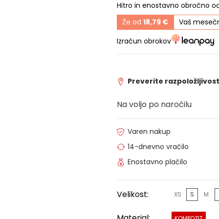
Hitro in enostavno obročno o
Že od
18,79 €
Vaš mesečn
Izračun obrokov
Preverite razpoložljivost
Na voljo po naročilu
Varen nakup
14-dnevno vračilo
Enostavno plačilo
Velikost:
XS
S
M
Material:
KOMPOZIT