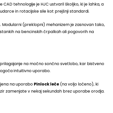
 CAD tehnologije je HJC ustvaril školjko, ki je lahka, a
arce in rotacijske sile kot prejšnji standardi.
h. Modularni (preklopni) mehanizem je zasnovan tako,
ostankih na bencinskih črpalkah ali pogovorih na
prilagajanje na močno sončno svetlobo, kar bistveno
ogoča intuitivno uporabo.
avljena na uporabo
Pinlock leče
(na voljo ločeno), ki
zir zamenjate v nekaj sekundah brez uporabe orodja.