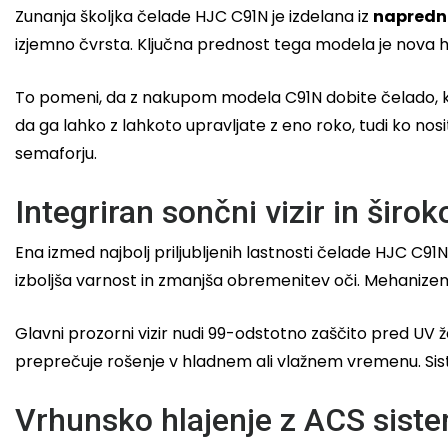
Zunanja školjka čelade HJC C91N je izdelana iz
napredn
izjemno čvrsta. Ključna prednost tega modela je nova hom
To pomeni, da z nakupom modela C91N dobite čelado, ki 
da ga lahko z lahkoto upravljate z eno roko, tudi ko no
semaforju.
Integriran sončni vizir in širok
Ena izmed najbolj priljubljenih lastnosti čelade HJC C91N
izboljša varnost in zmanjša obremenitev oči. Mehanizem
Glavni prozorni vizir nudi 99-odstotno zaščito pred UV 
preprečuje rošenje v hladnem ali vlažnem vremenu. Sis
Vrhunsko hlajenje z ACS sis