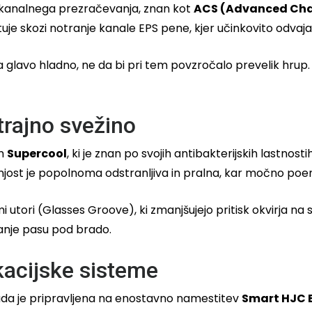
m kanalnega prezračevanja, znan kot
ACS (Advanced Chan
je skozi notranje kanale EPS pene, kjer učinkovito odvaja 
 glavo hladno, ne da bi pri tem povzročalo prevelik hrup.
trajno svežino
om
Supercool
, ki je znan po svojih antibakterijskih lastnos
njost je popolnoma odstranljiva in pralna, kar močno poen
mi utori (Glasses Groove), ki zmanjšujejo pritisk okvirja n
janje pasu pod brado.
kacijske sisteme
lada je pripravljena na enostavno namestitev
Smart HJC 