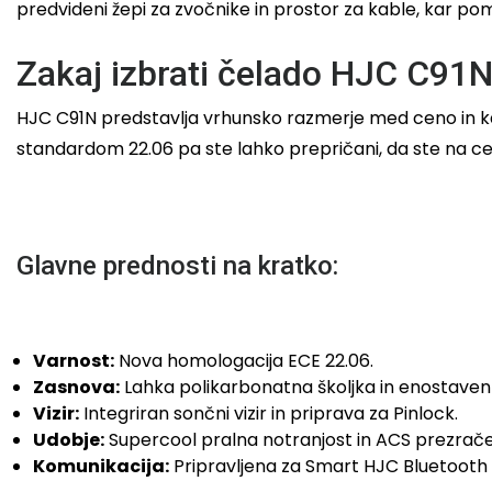
predvideni žepi za zvočnike in prostor za kable, kar po
Zakaj izbrati čelado HJC C91
HJC C91N predstavlja vrhunsko razmerje med ceno in kakov
standardom 22.06 pa ste lahko prepričani, da ste na ce
Glavne prednosti na kratko:
Varnost:
Nova homologacija ECE 22.06.
Zasnova:
Lahka polikarbonatna školjka in enostave
Vizir:
Integriran sončni vizir in priprava za Pinlock.
Udobje:
Supercool pralna notranjost in ACS prezrače
Komunikacija:
Pripravljena za Smart HJC Bluetooth 