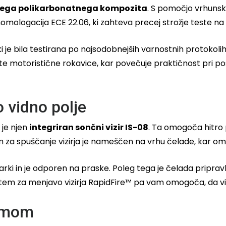
ega polikarbonatnega kompozita
. S pomočjo vrhunske
ologacija ECE 22.06, ki zahteva precej strožje teste na ud
je bila testirana po najsodobnejših varnostnih protokoli
site motoristične rokavice, kar povečuje praktičnost pri p
o vidno polje
 je njen
integriran sončni vizir IS-08
. Ta omogoča hitro 
 za spuščanje vizirja je nameščen na vrhu čelade, kar om
žarki in je odporen na praske. Poleg tega je čelada pripr
tem za menjavo vizirja RapidFire™ pa vam omogoča, da vi
temom