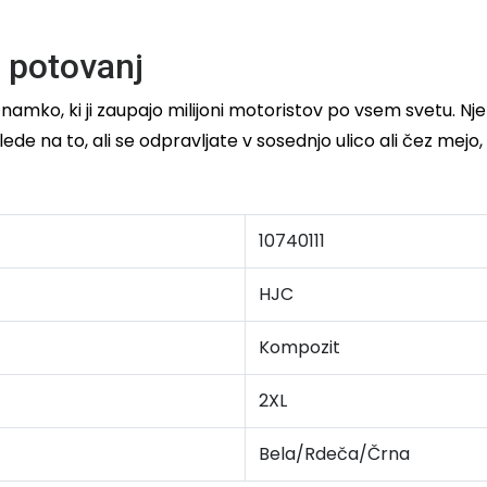
 potovanj
namko, ki ji zaupajo milijoni motoristov po vsem svetu. Nj
lede na to, ali se odpravljate v sosednjo ulico ali čez mejo
10740111
HJC
Kompozit
2XL
Bela/Rdeča/Črna