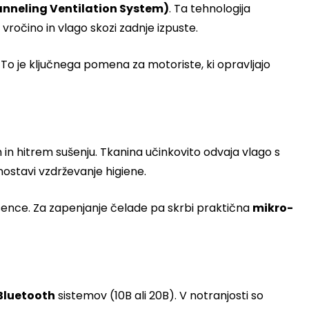
neling Ventilation System)
. Ta tehnologija
vročino in vlago skozi zadnje izpuste.
 To je ključnega pomena za motoriste, ki opravljajo
tih in hitrem sušenju. Tkanina učinkovito odvaja vlago s
ostavi vzdrževanje higiene.
a sence. Za zapenjanje čelade pa skrbi praktična
mikro-
Bluetooth
sistemov (10B ali 20B). V notranjosti so