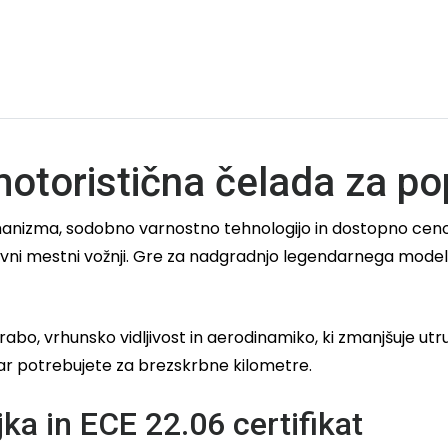
toristična čelada za pop
ehanizma, sodobno varnostno tehnologijo in dostopno ce
vni mestni vožnji. Gre za nadgradnjo legendarnega modela,
, vrhunsko vidljivost in aerodinamiko, ki zmanjšuje utruj
kar potrebujete za brezskrbne kilometre.
ka in ECE 22.06 certifikat