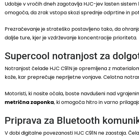
Udobje v vročih dneh zagotavlja HJC-jev lasten siste
omogoča, da zrak vstopa skozi sprednje odprtine in potu
Prezračevanje je strateško postavljeno tako, da ohranja
daljše ture, kjer je vzdrževanje koncentracije prioriteta.
Supercool notranjost za dolgo
Notranjost čelade HJC C91N je opremljena z material
kože, kar preprečuje neprijetne vonjave. Celotna notra
Motoristi, ki nosite očala, boste navdušeni nad vgrajeni
metrična zaponka
, ki omogoča hitro in varno prilaga
Priprava za Bluetooth komuni
V dobi digitalne povezanosti HJC C91N ne zaostaja. Če