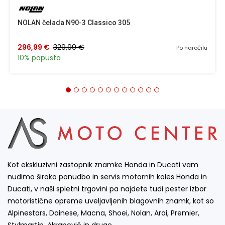
NOLAN čelada N90-3 Classico 305
296,99 €
329,99 €
Po naročilu
10% popusta
Kot ekskluzivni zastopnik znamke Honda in Ducati vam
nudimo široko ponudbo in servis motornih koles Honda in
Ducati, v naši spletni trgovini pa najdete tudi pester izbor
motoristične opreme uveljavljenih blagovnih znamk, kot so
Alpinestars, Dainese, Macna, Shoei, Nolan, Arai, Premier,
Stylmartin, Akrapovič in druge…