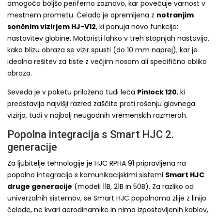
omogoča boljšo periferno zaznavo, kar povečuje varnost v
mestnem prometu. Čelada je opremljena z
notranjim
sončnim vizirjem HJ-V12
, ki ponuja novo funkcijo:
nastavitev globine. Motoristi lahko v treh stopnjah nastavijo,
kako blizu obraza se vizir spusti (do 10 mm naprej), kar je
idealna rešitev za tiste z večjim nosom ali specifično obliko
obraza.
Seveda je v paketu priložena tudi leča
Pinlock 120
, ki
predstavlja najvišji razred zaščite proti rošenju glavnega
vizirja, tudi v najbolj neugodnih vremenskih razmerah.
Popolna integracija s Smart HJC 2.
generacije
Za ljubitelje tehnologije je HJC RPHA 91 pripravljena na
popolno integracijo s komunikacijskimi sistemi
Smart HJC
druge generacije
(modeli 11B, 21B in 50B). Za razliko od
univerzalnih sistemov, se Smart HJC popolnoma zlije z linijo
čelade, ne kvari aerodinamike in nima izpostavljenih kablov,