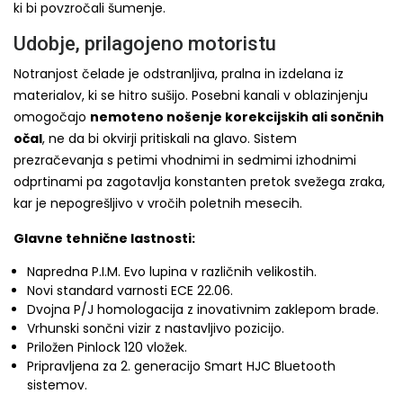
ki bi povzročali šumenje.
Udobje, prilagojeno motoristu
Notranjost čelade je odstranljiva, pralna in izdelana iz
materialov, ki se hitro sušijo. Posebni kanali v oblazinjenju
omogočajo
nemoteno nošenje korekcijskih ali sončnih
očal
, ne da bi okvirji pritiskali na glavo. Sistem
prezračevanja s petimi vhodnimi in sedmimi izhodnimi
odprtinami pa zagotavlja konstanten pretok svežega zraka,
kar je nepogrešljivo v vročih poletnih mesecih.
Glavne tehnične lastnosti:
Napredna P.I.M. Evo lupina v različnih velikostih.
Novi standard varnosti ECE 22.06.
Dvojna P/J homologacija z inovativnim zaklepom brade.
Vrhunski sončni vizir z nastavljivo pozicijo.
Priložen Pinlock 120 vložek.
Pripravljena za 2. generacijo Smart HJC Bluetooth
sistemov.