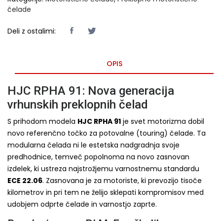
čelade
Deli z ostalimi:
OPIS
HJC RPHA 91: Nova generacija
vrhunskih preklopnih čelad
S prihodom modela
HJC RPHA 91
je svet motorizma dobil
novo referenčno točko za potovalne (touring) čelade. Ta
modularna čelada ni le estetska nadgradnja svoje
predhodnice, temveč popolnoma na novo zasnovan
izdelek, ki ustreza najstrožjemu varnostnemu standardu
ECE 22.06
. Zasnovana je za motoriste, ki prevozijo tisoče
kilometrov in pri tem ne želijo sklepati kompromisov med
udobjem odprte čelade in varnostjo zaprte.