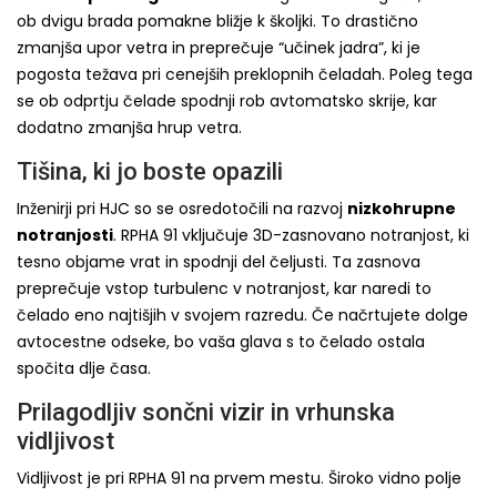
ob dvigu brada pomakne bližje k školjki. To drastično
zmanjša upor vetra in preprečuje “učinek jadra”, ki je
pogosta težava pri cenejših preklopnih čeladah. Poleg tega
se ob odprtju čelade spodnji rob avtomatsko skrije, kar
dodatno zmanjša hrup vetra.
Tišina, ki jo boste opazili
Inženirji pri HJC so se osredotočili na razvoj
nizkohrupne
notranjosti
. RPHA 91 vključuje 3D-zasnovano notranjost, ki
tesno objame vrat in spodnji del čeljusti. Ta zasnova
preprečuje vstop turbulenc v notranjost, kar naredi to
čelado eno najtišjih v svojem razredu. Če načrtujete dolge
avtocestne odseke, bo vaša glava s to čelado ostala
spočita dlje časa.
Prilagodljiv sončni vizir in vrhunska
vidljivost
Vidljivost je pri RPHA 91 na prvem mestu. Široko vidno polje