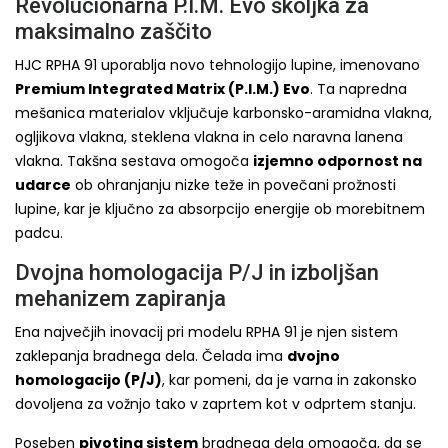
Revolucionarna P.I.M. Evo školjka za
maksimalno zaščito
HJC RPHA 91 uporablja novo tehnologijo lupine, imenovano
Premium Integrated Matrix (P.I.M.) Evo
. Ta napredna
mešanica materialov vključuje karbonsko-aramidna vlakna,
ogljikova vlakna, steklena vlakna in celo naravna lanena
vlakna. Takšna sestava omogoča
izjemno odpornost na
udarce
ob ohranjanju nizke teže in povečani prožnosti
lupine, kar je ključno za absorpcijo energije ob morebitnem
padcu.
Dvojna homologacija P/J in izboljšan
mehanizem zapiranja
Ena največjih inovacij pri modelu RPHA 91 je njen sistem
zaklepanja bradnega dela. Čelada ima
dvojno
homologacijo (P/J)
, kar pomeni, da je varna in zakonsko
dovoljena za vožnjo tako v zaprtem kot v odprtem stanju.
Poseben
pivoting sistem
bradnega dela omogoča, da se