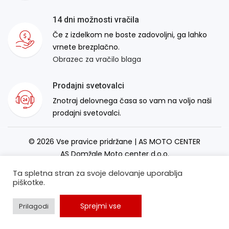
14 dni možnosti vračila
Če z izdelkom ne boste zadovoljni, ga lahko
vrnete brezplačno.
Obrazec za vračilo blaga
Prodajni svetovalci
Znotraj delovnega časa so vam na voljo naši
prodajni svetovalci.
© 2026 Vse pravice pridržane | AS MOTO CENTER
AS Domžale Moto center d.o.o.
Izdelava spletne strani:
RSMT
Ta spletna stran za svoje delovanje uporablja
piškotke.
Sprejmi vse
Prilagodi