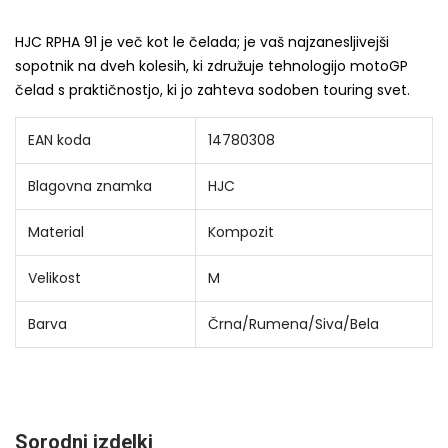
HJC RPHA 91 je več kot le čelada; je vaš najzanesljivejši
sopotnik na dveh kolesih, ki združuje tehnologijo motoGP
čelad s praktičnostjo, ki jo zahteva sodoben touring svet.
EAN koda
14780308
Blagovna znamka
HJC
Material
Kompozit
Velikost
M
Barva
Črna/Rumena/Siva/Bela
Sorodni izdelki