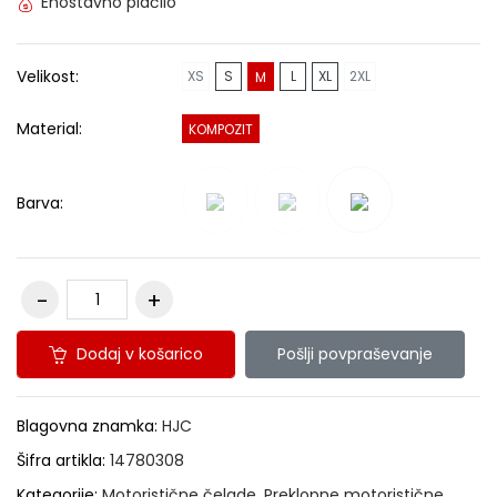
Enostavno plačilo
Velikost:
XS
S
L
XL
2XL
M
Material:
KOMPOZIT
Barva:
Dodaj v košarico
Pošlji povpraševanje
Blagovna znamka:
HJC
Šifra artikla:
14780308
Kategorije:
Motoristične čelade
,
Preklopne motoristične