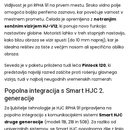
Vidljivost je pri RPHA 91 na prvem mestu. Široko vidno polje
omogoča boljšo periferno zaznavo, kar povečuje varnost v
mestnem prometu. Čelada je opremljena z
notranjim
sončnim vizirjem HJ-V12
, ki ponuja novo funkcijo:
nastavitev globine. Motoristi lahko v treh stopnjah nastavijo,
kako blizu obraza se vizir spusti (do 10 mm naprej), kar je
idealna rešitev za tiste z večjim nosom ali specifično obliko
obraza.
Seveda je v paketu priložena tudi leča
Pinlock 120
, ki
predstavlja najvišji razred zaščite proti rošenju glavnega
vizirja, tudi v najbolj neugodnih vremenskih razmerah.
Popolna integracija s Smart HJC 2.
generacije
Za ljubitelje tehnologije je HJC RPHA 91 pripravljena na
popolno integracijo s komunikacijskimi sistemi
Smart HJC
druge generacije
(modeli 11B, 21B in 50B). Za razliko od
univerzalnih sistemov, se Smart HJC popolnoma zlije z linijo