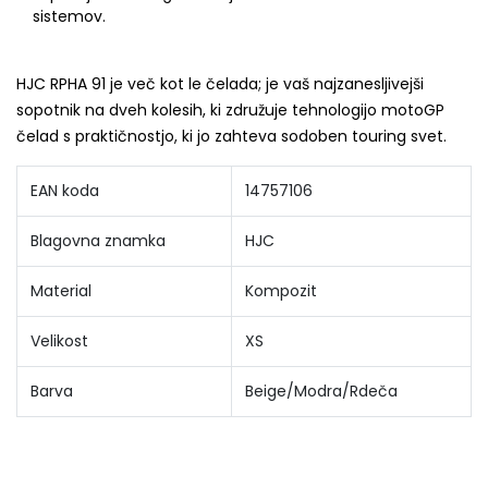
sistemov.
HJC RPHA 91 je več kot le čelada; je vaš najzanesljivejši
sopotnik na dveh kolesih, ki združuje tehnologijo motoGP
čelad s praktičnostjo, ki jo zahteva sodoben touring svet.
EAN koda
14757106
Blagovna znamka
HJC
Material
Kompozit
Velikost
XS
Barva
Beige/Modra/Rdeča