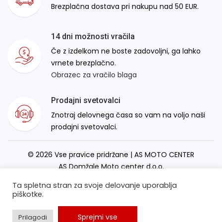
Brezplačna dostava pri nakupu nad 50 EUR.
14 dni možnosti vračila
Če z izdelkom ne boste zadovoljni, ga lahko
vrnete brezplačno.
Obrazec za vračilo blaga
Prodajni svetovalci
Znotraj delovnega časa so vam na voljo naši
prodajni svetovalci.
© 2026 Vse pravice pridržane | AS MOTO CENTER
AS Domžale Moto center d.o.o.
Izdelava spletne strani:
RSMT
Ta spletna stran za svoje delovanje uporablja
piškotke.
Sprejmi vse
Prilagodi