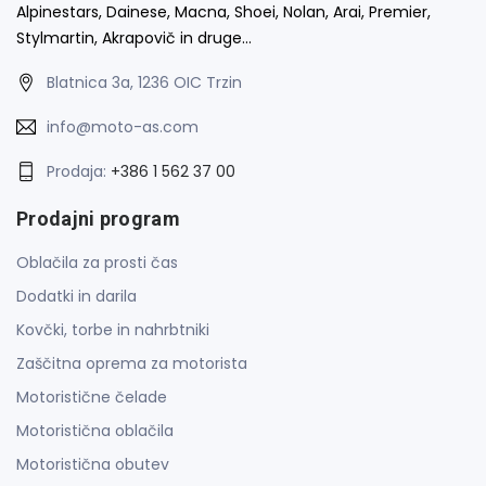
Alpinestars, Dainese, Macna, Shoei, Nolan, Arai, Premier,
Stylmartin, Akrapovič in druge…
Blatnica 3a, 1236 OIC Trzin
info@moto-as.com
Prodaja:
+386 1 562 37 00
Prodajni program
Oblačila za prosti čas
Dodatki in darila
Kovčki, torbe in nahrbtniki
Zaščitna oprema za motorista
Motoristične čelade
Motoristična oblačila
Motoristična obutev