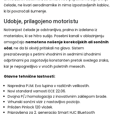
čelade, ne kvari aerodinamike in nima izpostavljenih kablov,
ki bi povzročali šumenje.
Udobje, prilagojeno motoristu
Notranjost čelade je odstranljiva, pralna in izdelana iz
materialov, ki se hitro sušijo. Posebni kanali v oblazinjenju
omogočajo
nemoteno nošenje korekcijskih ali sončnih
očal
, ne da bi okvirji pritiskali na glavo. Sistem
prezračevanja s petimi vhodnimi in sedmimi izhodnimi
odprtinami pa zagotavlja konstanten pretok svežega zraka,
kar je nepogrešljivo v vročih poletnih mesecih.
Glavne tehnične lastnosti:
Napredna P.I.M. Evo lupina v različnih velikostih.
Novi standard varnosti ECE 22.06.
Dvojna P/J homologacija z inovativnim zaklepom brade.
Vrhunski sončni vizir z nastavljivo pozicijo.
Priložen Pinlock 120 vložek.
Pripravljena za 2. generacijo Smart HJC Bluetooth