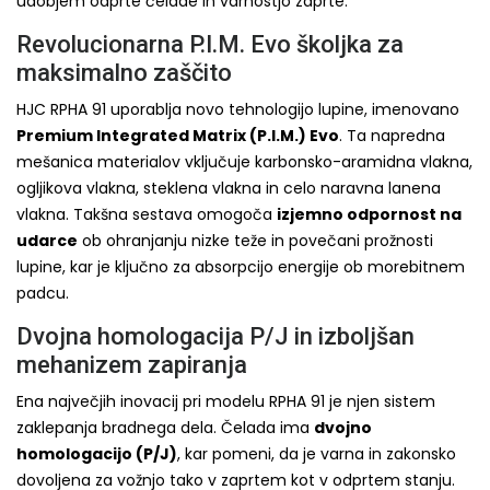
udobjem odprte čelade in varnostjo zaprte.
Revolucionarna P.I.M. Evo školjka za
maksimalno zaščito
HJC RPHA 91 uporablja novo tehnologijo lupine, imenovano
Premium Integrated Matrix (P.I.M.) Evo
. Ta napredna
mešanica materialov vključuje karbonsko-aramidna vlakna,
ogljikova vlakna, steklena vlakna in celo naravna lanena
vlakna. Takšna sestava omogoča
izjemno odpornost na
udarce
ob ohranjanju nizke teže in povečani prožnosti
lupine, kar je ključno za absorpcijo energije ob morebitnem
padcu.
Dvojna homologacija P/J in izboljšan
mehanizem zapiranja
Ena največjih inovacij pri modelu RPHA 91 je njen sistem
zaklepanja bradnega dela. Čelada ima
dvojno
homologacijo (P/J)
, kar pomeni, da je varna in zakonsko
dovoljena za vožnjo tako v zaprtem kot v odprtem stanju.