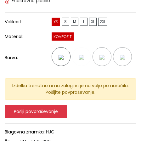
Enostavno plačilo
Velikost:
S
M
L
XL
2XL
XS
Material:
KOMPOZIT
Barva:
Izdelka trenutno ni na zalogi in je na voljo po naročilu.
Pošljite povpraševanje.
Pošlji povpraševanje
Blagovna znamka:
HJC