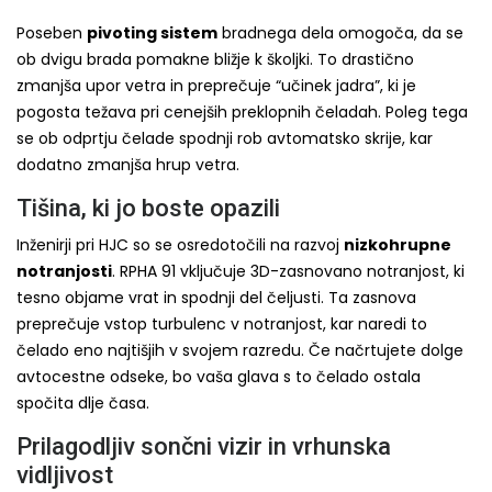
Poseben
pivoting sistem
bradnega dela omogoča, da se
ob dvigu brada pomakne bližje k školjki. To drastično
zmanjša upor vetra in preprečuje “učinek jadra”, ki je
pogosta težava pri cenejših preklopnih čeladah. Poleg tega
se ob odprtju čelade spodnji rob avtomatsko skrije, kar
dodatno zmanjša hrup vetra.
Tišina, ki jo boste opazili
Inženirji pri HJC so se osredotočili na razvoj
nizkohrupne
notranjosti
. RPHA 91 vključuje 3D-zasnovano notranjost, ki
tesno objame vrat in spodnji del čeljusti. Ta zasnova
preprečuje vstop turbulenc v notranjost, kar naredi to
čelado eno najtišjih v svojem razredu. Če načrtujete dolge
avtocestne odseke, bo vaša glava s to čelado ostala
spočita dlje časa.
Prilagodljiv sončni vizir in vrhunska
vidljivost