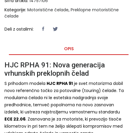
Šifra artikla:
14757106
Kategorije:
Motoristične čelade
,
Preklopne motoristične
čelade
Deli z ostalimi:
OPIS
HJC RPHA 91: Nova generacija
vrhunskih preklopnih čelad
S prihodom modela
HJC RPHA 91
je svet motorizma dobil
novo referenčno točko za potovalne (touring) čelade. Ta
modularna čelada ni le estetska nadgradnja svoje
predhodnice, temveč popolnoma na novo zasnovan
izdelek, ki ustreza najstrožjemu varnostnemu standardu
ECE 22.06
. Zasnovana je za motoriste, ki prevozijo tisoče
kilometrov in pri tem ne želijo sklepati kompromisov med