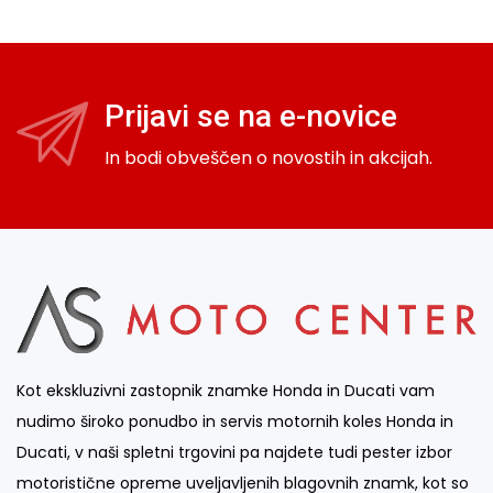
Prijavi se na e-novice
In bodi obveščen o novostih in akcijah.
Kot ekskluzivni zastopnik znamke Honda in Ducati vam
nudimo široko ponudbo in servis motornih koles Honda in
Ducati, v naši spletni trgovini pa najdete tudi pester izbor
motoristične opreme uveljavljenih blagovnih znamk, kot so