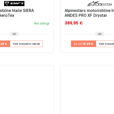
stične hlače SIERA
Alpinestars motoristične h
AeroTex
ANDES PRO XF Drystar
389,95 €
Na zalogi
ali
ali
1,23 €
Vaš mesečni obrok
Že od
10,28 €
Vaš meseč