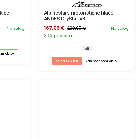
lače
Alpinestars motoristične hlače
ANDES DryStar V3
167,96 €
239,95 €
Na zalogi
Na zalogi
30% popusta
ali
ni obrok
Že od
15,78 €
Vaš mesečni obrok