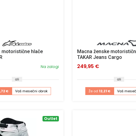
 motoristične hlače
Macna ženske motorističn
R
TAKAR Jeans Cargo
249,95 €
Na zalogi
ali
ali
1,72 €
Vaš mesečni obrok
Že od
12,21 €
Vaš meseč
Outlet