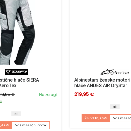
stične hlače SIERA
Alpinestars ženske motori
AeroTex
hlače ANDES AIR DryStar
219,95 €
219,95 €
Na zalogi
a
ali
ali
Že od
10,75 €
Vaš meseč
,47 €
Vaš mesečni obrok