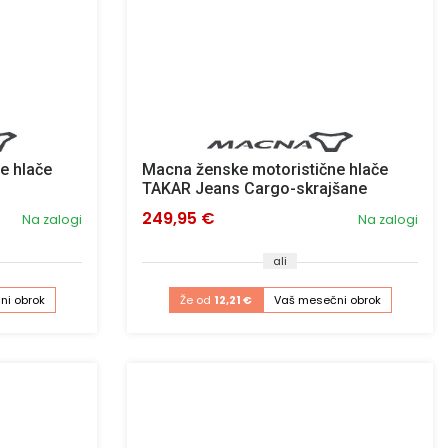
e hlače
Macna ženske motoristične hlače
TAKAR Jeans Cargo-skrajšane
249,95 €
Na zalogi
Na zalogi
ali
ni obrok
Že od
12,21 €
Vaš mesečni obrok