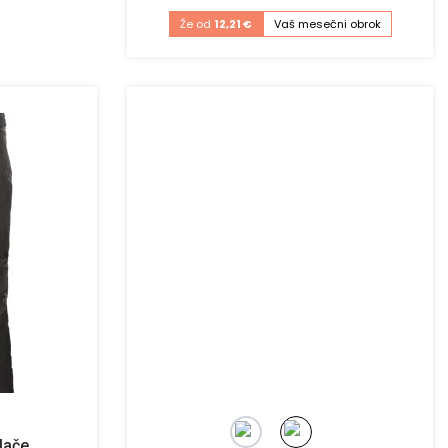
Že od
12,21 €
Vaš mesečni obrok
lače