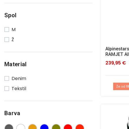
Spol
M
Ž
Alpinestars
RAMJET AI
239,95 €
Material
Denim
Že od
1
Tekstil
Barva