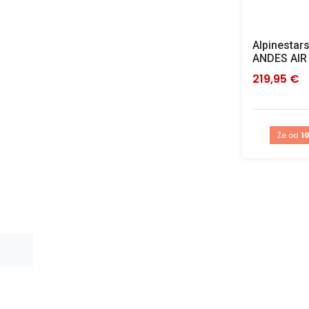
Alpinestars
ANDES AIR 
219,95 €
Že od
10