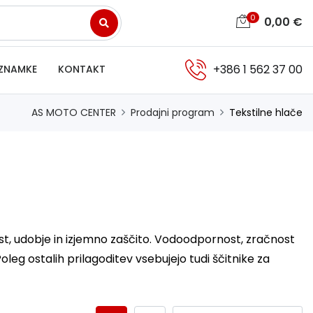
0
0,00
€
+386 1 562 37 00
ZNAMKE
KONTAKT
AS MOTO CENTER
Prodajni program
Tekstilne hlače
st, udobje in izjemno zaščito. Vodoodpornost, zračnost
leg ostalih prilagoditev vsebujejo tudi ščitnike za