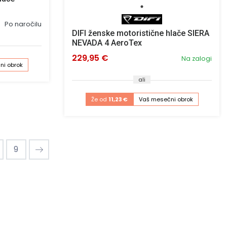
Po naročilu
DIFI ženske motoristične hlače SIERA
NEVADA 4 AeroTex
229,95 €
Na zalogi
ni obrok
ali
Že od
11,23 €
Vaš mesečni obrok
9