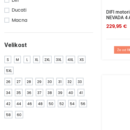
Ducati
DIFI motori
NEVADA 4 
Macna
229,95 €
Velikost
Že od
1
S
M
L
XL
2XL
3XL
4XL
XS
5XL
26
27
28
29
30
31
32
33
34
35
36
37
38
39
40
41
42
44
46
48
50
52
54
56
58
60