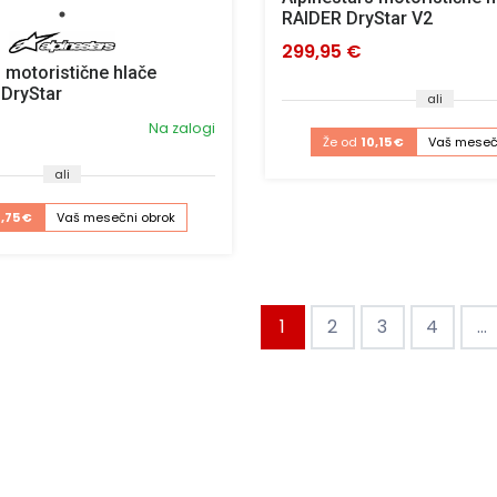
RAIDER DryStar V2
299,95 €
 motoristične hlače
DryStar
ali
Na zalogi
Že od
10,15 €
Vaš meseč
ali
,75 €
Vaš mesečni obrok
1
2
3
4
...