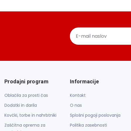
Prodajni program
Informacije
Oblačila za prosti čas
Kontakt
Dodatki in darila
O nas
Kovčki, torbe in nahrbtniki
Splošni pogoji poslovanja
Zaščitna oprema za
Politika zasebnosti