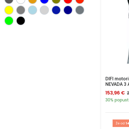
DIFI motori
NEVADA 3 
153,96 €
30% popust
Že od
14