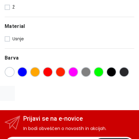
Ž
Material
Usnje
Barva
Prijavi se na e-novice
In bodi obveščen o novostih in akcijah.