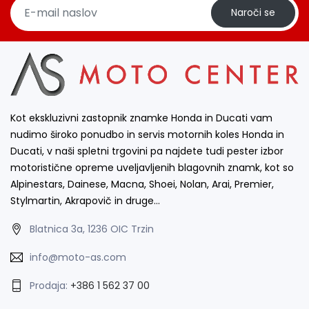
Naroči se
Kot ekskluzivni zastopnik znamke Honda in Ducati vam
nudimo široko ponudbo in servis motornih koles Honda in
Ducati, v naši spletni trgovini pa najdete tudi pester izbor
motoristične opreme uveljavljenih blagovnih znamk, kot so
Alpinestars, Dainese, Macna, Shoei, Nolan, Arai, Premier,
Stylmartin, Akrapovič in druge…
Blatnica 3a, 1236 OIC Trzin
info@moto-as.com
Prodaja:
+386 1 562 37 00