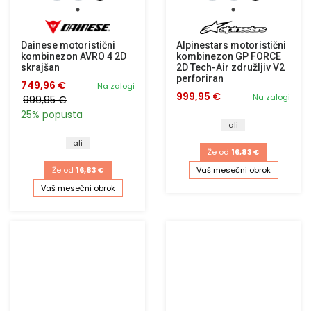
Dainese motoristični
Alpinestars motoristični
kombinezon AVRO 4 2D
kombinezon GP FORCE
skrajšan
2D Tech-Air združljiv V2
perforiran
749,96 €
Na zalogi
999,95 €
Na zalogi
999,95 €
25% popusta
ali
ali
Že od
16,83 €
Že od
16,83 €
Vaš mesečni obrok
Vaš mesečni obrok