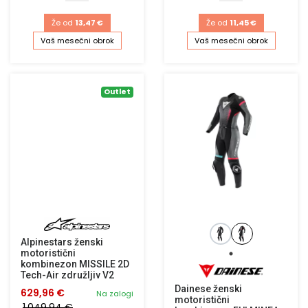
Že od
13,47 €
Že od
11,45 €
Vaš mesečni obrok
Vaš mesečni obrok
Outlet
Alpinestars ženski
motoristični
kombinezon MISSILE 2D
Tech-Air združljiv V2
Dainese ženski
629,96 €
Na zalogi
motoristični
1.049,94 €