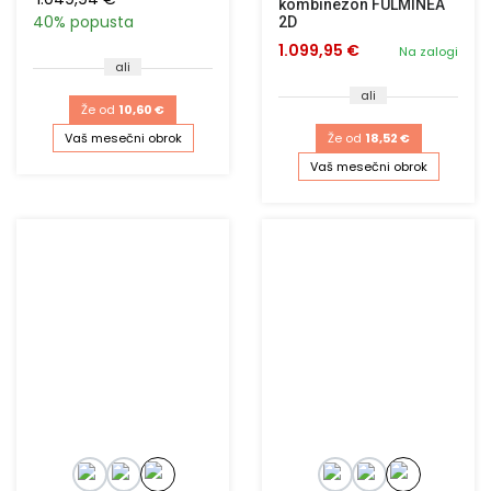
kombinezon FULMINEA
40% popusta
2D
1.099,95 €
Na zalogi
ali
ali
Že od
10,60 €
Vaš mesečni obrok
Že od
18,52 €
Vaš mesečni obrok