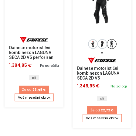
Dainese motoristični
kombinezon LAGUNA
SECA 2D V5 perforiran
1.394,95 €
Po naročilu
Dainese motoristični
kombinezon LAGUNA
ali
SECA 2D V5
1.349,95 €
Na zalogi
Že od
23,48 €
Vaš mesečni obrok
ali
Že od
22,72 €
Vaš mesečni obrok