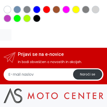
Prijavi se na e-novice
In bodi obveščen o novostih in akcijah.
Naroči se