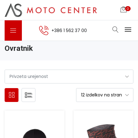
0
+386 1 562 37 00
Ovratnik