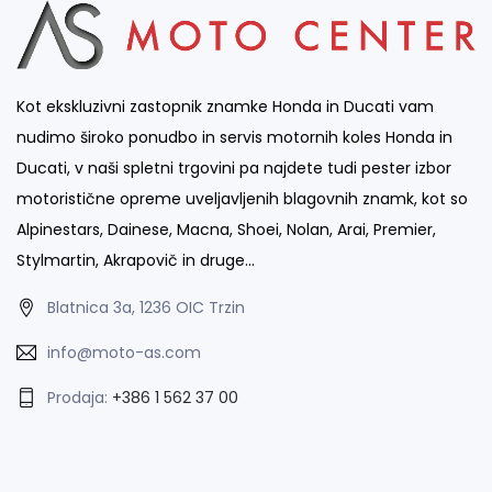
Kot ekskluzivni zastopnik znamke Honda in Ducati vam
nudimo široko ponudbo in servis motornih koles Honda in
Ducati, v naši spletni trgovini pa najdete tudi pester izbor
motoristične opreme uveljavljenih blagovnih znamk, kot so
Alpinestars, Dainese, Macna, Shoei, Nolan, Arai, Premier,
Stylmartin, Akrapovič in druge…
Blatnica 3a, 1236 OIC Trzin
info@moto-as.com
Prodaja:
+386 1 562 37 00