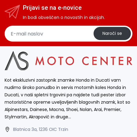
Prijavi se na e-novice
In bodi obveščen o novostih in akcijah.
Naroči se
Kot ekskluzivni zastopnik znamke Honda in Ducati vam
nudimo široko ponudbo in servis motornih koles Honda in
Ducati, v naši spletni trgovini pa najdete tudi pester izbor
motoristične opreme uveljavljenih blagovnih znamk, kot so
Alpinestars, Dainese, Macna, Shoei, Nolan, Arai, Premier,
Stylmartin, Akrapovič in druge…
Blatnica 3a, 1236 OIC Trzin