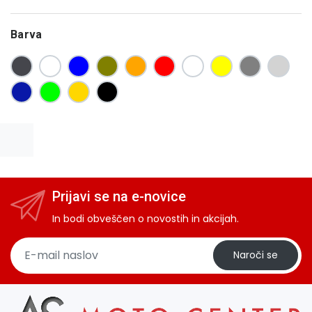
Barva
Prijavi se na e-novice
In bodi obveščen o novostih in akcijah.
Naroči se