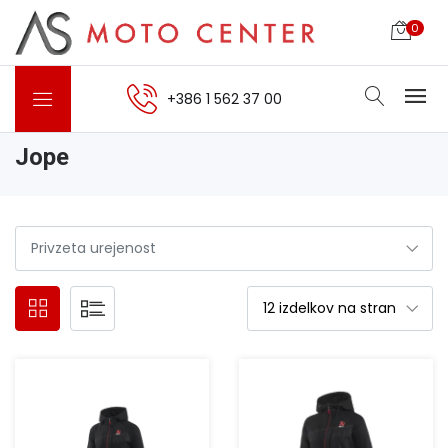
0
+386 1 562 37 00
Jope