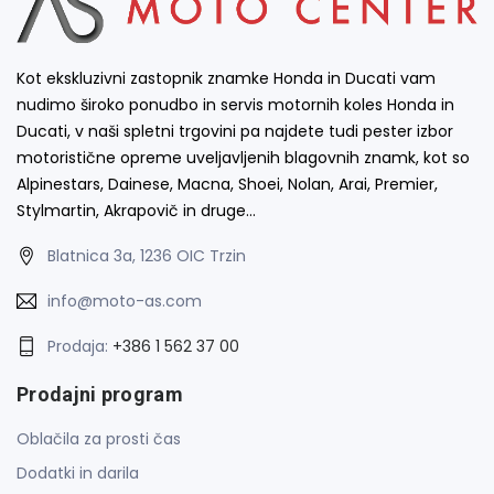
Kot ekskluzivni zastopnik znamke Honda in Ducati vam
nudimo široko ponudbo in servis motornih koles Honda in
Ducati, v naši spletni trgovini pa najdete tudi pester izbor
motoristične opreme uveljavljenih blagovnih znamk, kot so
Alpinestars, Dainese, Macna, Shoei, Nolan, Arai, Premier,
Stylmartin, Akrapovič in druge…
Blatnica 3a, 1236 OIC Trzin
info@moto-as.com
Prodaja:
+386 1 562 37 00
Prodajni program
Oblačila za prosti čas
Dodatki in darila