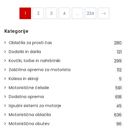
1
2
3
4
...
234
Kategorije
Oblačila za prosti čas
280
Dodatki in darila
121
Kovčki, torbe in nahrbtniki
299
Zaščitna oprema za motorista
112
Kolesa in skiroji
5
Motoristične čelade
591
Dodatna oprema
618
Izpušni sistemi za motorje
45
Motoristična oblačila
636
Motoristična obutev
96