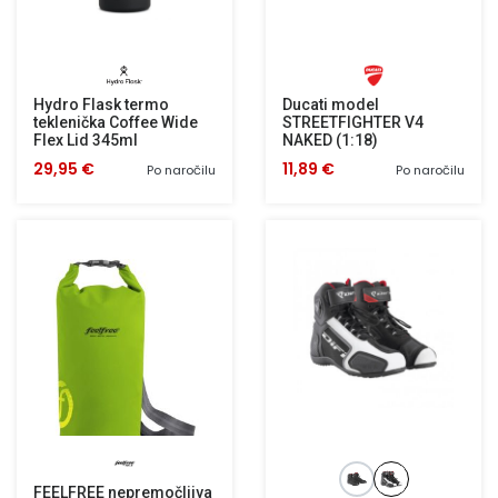
Hydro Flask termo
Ducati model
teklenička Coffee Wide
STREETFIGHTER V4
Flex Lid 345ml
NAKED (1:18)
29,95 €
11,89 €
Po naročilu
Po naročilu
FEELFREE nepremočljiva