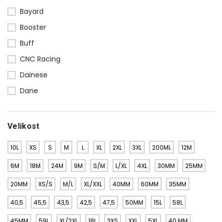
Bayard
Booster
Buff
CNC Racing
Dainese
Dane
Difi
Ducabike
Velikost
Ducati
10L
XS
S
M
L
XL
2XL
3XL
200ML
12M
Elviva
6M
18M
24M
9M
S/M
L/XL
4XL
30MM
25MM
FeelFree
20MM
XS/S
M/L
XL/XXL
40MM
60MM
35MM
Gipro
Givi
40,5
45,5
43,5
42,5
47,5
50MM
15L
58L
Gruppo Pritelli
45MM
59L
XL/2XL
18L
3XS
XXL
5XL
40 MM