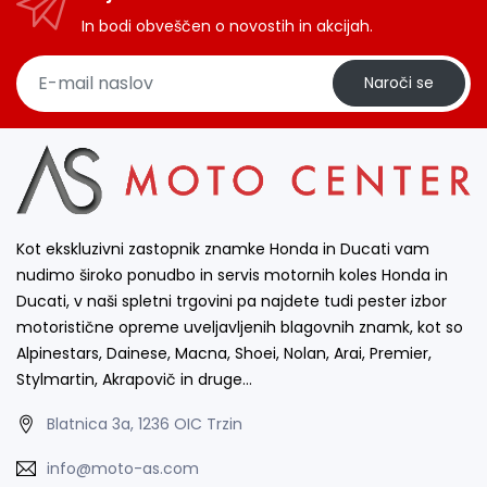
In bodi obveščen o novostih in akcijah.
Naroči se
Kot ekskluzivni zastopnik znamke Honda in Ducati vam
nudimo široko ponudbo in servis motornih koles Honda in
Ducati, v naši spletni trgovini pa najdete tudi pester izbor
motoristične opreme uveljavljenih blagovnih znamk, kot so
Alpinestars, Dainese, Macna, Shoei, Nolan, Arai, Premier,
Stylmartin, Akrapovič in druge…
Blatnica 3a, 1236 OIC Trzin
info@moto-as.com