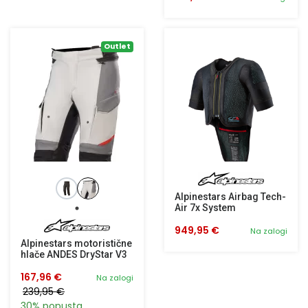
Outlet
Alpinestars Airbag Tech-
Air 7x System
949,95 €
Na zalogi
Alpinestars motoristične
hlače ANDES DryStar V3
167,96 €
Na zalogi
239,95 €
30% popusta