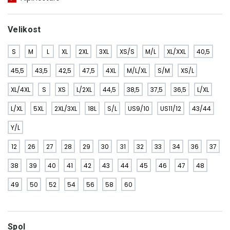
Velikost
S
M
L
XL
2XL
3XL
XS/S
M/L
XL/XXL
40,5
45,5
43,5
42,5
47,5
4XL
M/L/XL
S/M
XS/L
XL/4XL
S
XS
L/2XL
44,5
38,5
37,5
36,5
L/XL
L/XL
5XL
2XL/3XL
18L
S/L
US9/10
US11/12
43/44
Y/L
12
26
27
28
29
30
31
32
33
34
36
37
38
39
40
41
42
43
44
45
46
47
48
49
50
52
54
56
58
60
Spol