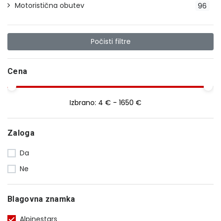
Motoristična obutev
96
Počisti filtre
Cena
Izbrano:
4 € - 1650 €
Zaloga
Da
Ne
Blagovna znamka
Alpinestars