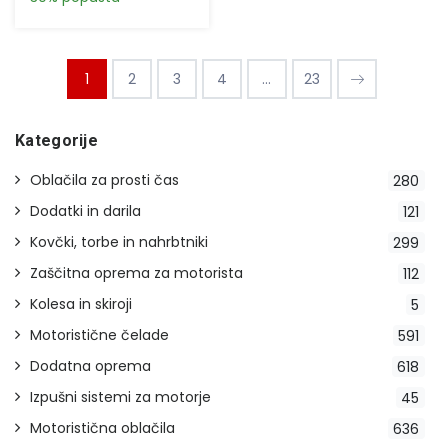
1
2
3
4
...
23
Kategorije
Oblačila za prosti čas
280
Dodatki in darila
121
Kovčki, torbe in nahrbtniki
299
Zaščitna oprema za motorista
112
Kolesa in skiroji
5
Motoristične čelade
591
Dodatna oprema
618
Izpušni sistemi za motorje
45
Motoristična oblačila
636