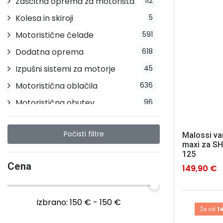
Zaščitna oprema za motorista
112
Kolesa in skiroji
5
Motoristične čelade
591
Dodatna oprema
618
Izpušni sistemi za motorje
45
Motoristična oblačila
636
Motoristična obutev
96
Počisti filtre
Malossi v
maxi za S
125
Cena
149,90 €
Izbrano:
150 € - 150 €
Že od
14