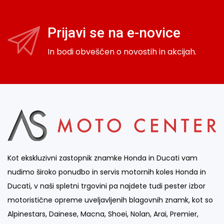
Prijavi se na e-novice
In bodi obveščen o novostih in akcijah.
Kot ekskluzivni zastopnik znamke Honda in Ducati vam
nudimo široko ponudbo in servis motornih koles Honda in
Ducati, v naši spletni trgovini pa najdete tudi pester izbor
motoristične opreme uveljavljenih blagovnih znamk, kot so
Alpinestars, Dainese, Macna, Shoei, Nolan, Arai, Premier,