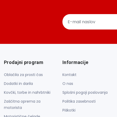
Prodajni program
Informacije
Oblačila za prosti čas
Kontakt
Dodatki in darila
O nas
Kovčki, torbe in nahrbtniki
Splošni pogoji poslovanja
Zaščitna oprema za
Politika zasebnosti
motorista
Piškotki
Motoristične čelade