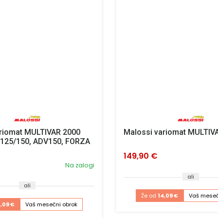
ariomat MULTIVAR 2000
Malossi variomat MULTIV
H125/150, ADV150, FORZA
149,90 €
Na zalogi
ali
ali
Že od
14,09 €
Vaš meseč
,09 €
Vaš mesečni obrok