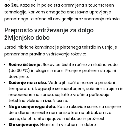
do 3XL
. Kazalec in palec sta opremljena s touchscreen
tehnologijo, kar vam omogoča enostavno upravljanje
pametnega telefona ali navigacije brez snemanja rokavic.
Preprosto vzdrževanje za dolgo
življenjsko dobo
Zaradi hibridne kombinacije pletenega tekstila in usnja je
pomembno pravilno vzdrževanje rokavic:
Ročno čiščenje:
Rokavice čistite ročno z mlačno vodo
(do 30 °C) in blagim milom. Pranje v pralnem stroju ni
dovoljeno.
Sušenje na zraku:
Vedno jih sušite naravno pri sobni
temperaturi. Izogibajte se radiatorjem, sušilnim strojem in
neposrednemu soncu, saj lahko vročina poškoduje
tekstilna vlakna in izsuši usnje.
Nega usnjenega dela:
Ko so rokavice suhe, na usnjene
dele dlane nanesite namensko kremo ali balzam za
usnje, da ohranite njegovo mehkobo in prožnost.
Shranjevanje:
Hranite jih v suhem in dobro