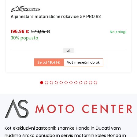
Alpinestars motoristične rokavice GP PRO R3
195,96 €
279,95 €
Na zalogi
30% popusta
ali
Že od
18,41 €
Vaš mesečni obrok
Kot ekskluzivni zastopnik znamke Honda in Ducati vam
nudimo široko ponudbo in servis motornih koles Honda in