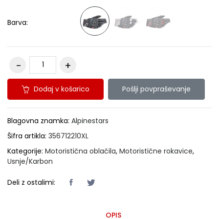
Barva:
Dodaj v košarico
Pošlji povpraševanje
Blagovna znamka:
Alpinestars
Šifra artikla:
356712210XL
Kategorije:
Motoristična oblačila
,
Motoristične rokavice
,
Usnje/Karbon
Deli z ostalimi:
OPIS