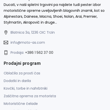
Ducati, v naši spletni trgovini pa najdete tudi pester izbor
motoristične opreme uveljavljenih blagovnih znamk, kot so
Alpinestars, Dainese, Macna, Shoei, Nolan, Arai, Premier,
Stylmartin, Akrapovič in druge…
Blatnica 3a, 1236 OIC Trzin
info@moto-as.com
Prodaja:
+386 1 562 37 00
Prodajni program
Oblačila za prosti čas
Dodatki in darila
Kovčki, torbe in nahrbtniki
Zaščitna oprema za motorista
Motoristične čelade