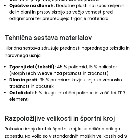
Ojačitve na dlaneh:
Dodatne plasti na izpostavljenih
delih dlani in prstov skrbijo za večjo varnost pred
odrgninami ter preprečujejo trganje materiala.
Tehnična sestava materialov
Hibridna sestava združuje prednosti naprednega tekstila in
naravnega usnja:
Zgornji del (tekstil):
45 % poliamid, 15 % poliester
(MorphTech Weave™ za prožnost in zračnost).
Dlan in prsti:
35 % premium kozje usnje za vrhunsko
trpežnost in občutek.
Ostali deli:
5 % drugi sintetični polimeri in zaščitni TPR
elementi.
Razpoložljive velikosti in športni kroj
Rokavice imajo kratek športni kroj, ki se odlično prilega
zapestju. Na voljo so v standardnih moških velikostih od
S