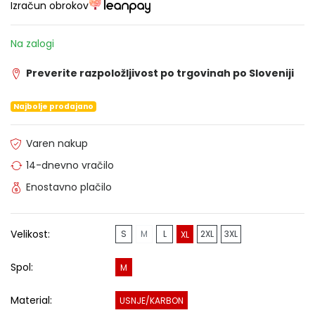
Izračun obrokov
Na zalogi
Preverite razpoložljivost po trgovinah po Sloveniji
Najbolje prodajano
Varen nakup
14-dnevno vračilo
Enostavno plačilo
Velikost:
S
M
L
2XL
3XL
XL
Spol:
M
Material:
USNJE/KARBON