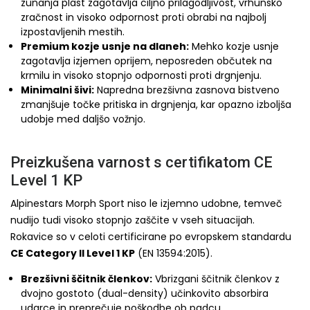
zunanja plast zagotavlja ciljno prilagodljivost, vrhunsko
zračnost in visoko odpornost proti obrabi na najbolj
izpostavljenih mestih.
Premium kozje usnje na dlaneh:
Mehko kozje usnje
zagotavlja izjemen oprijem, neposreden občutek na
krmilu in visoko stopnjo odpornosti proti drgnjenju.
Minimalni šivi:
Napredna brezšivna zasnova bistveno
zmanjšuje točke pritiska in drgnjenja, kar opazno izboljša
udobje med daljšo vožnjo.
Preizkušena varnost s certifikatom CE
Level 1 KP
Alpinestars Morph Sport niso le izjemno udobne, temveč
nudijo tudi visoko stopnjo zaščite v vseh situacijah.
Rokavice so v celoti certificirane po evropskem standardu
CE Category II Level 1 KP
(EN 13594:2015).
Brezšivni ščitnik členkov:
Vbrizgani ščitnik členkov z
dvojno gostoto (dual-density) učinkovito absorbira
udarce in preprečuje poškodbe ob padcu.