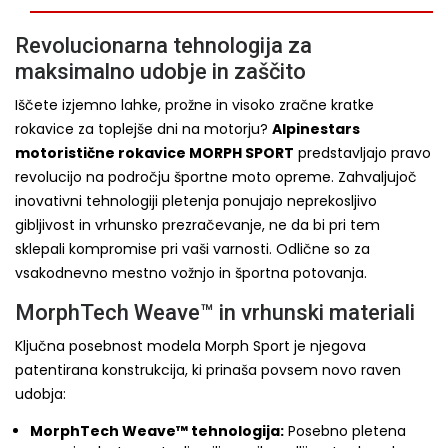
Revolucionarna tehnologija za
maksimalno udobje in zaščito
Iščete izjemno lahke, prožne in visoko zračne kratke
rokavice za toplejše dni na motorju?
Alpinestars
motoristične rokavice MORPH SPORT
predstavljajo pravo
revolucijo na področju športne moto opreme. Zahvaljujoč
inovativni tehnologiji pletenja ponujajo neprekosljivo
gibljivost in vrhunsko prezračevanje, ne da bi pri tem
sklepali kompromise pri vaši varnosti. Odlične so za
vsakodnevno mestno vožnjo in športna potovanja.
MorphTech Weave™ in vrhunski materiali
Ključna posebnost modela Morph Sport je njegova
patentirana konstrukcija, ki prinaša povsem novo raven
udobja:
MorphTech Weave™ tehnologija:
Posebno pletena