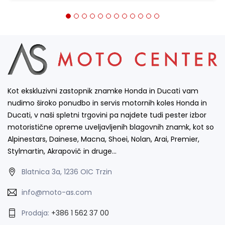
Kot ekskluzivni zastopnik znamke Honda in Ducati vam
nudimo široko ponudbo in servis motornih koles Honda in
Ducati, v naši spletni trgovini pa najdete tudi pester izbor
motoristične opreme uveljavljenih blagovnih znamk, kot so
Alpinestars, Dainese, Macna, Shoei, Nolan, Arai, Premier,
Stylmartin, Akrapovič in druge…
Blatnica 3a, 1236 OIC Trzin
info@moto-as.com
Prodaja:
+386 1 562 37 00