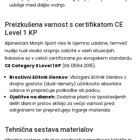
udobje med daljšo vožnjo.
Preizkušena varnost s certifikatom CE
Level 1 KP
Alpinestars Morph Sport niso le izjemno udobne, temveč
nudijo tudi visoko stopnjo zaščite v vseh situacijah.
Rokavice so v celoti certificirane po evropskem standardu
CE Category II Level 1 KP
(EN 13594:2015).
Brezšivni ščitnik členkov:
Vbrizgani ščitnik členkov z
dvojno gostoto (dual-density) učinkovito absorbira
udarce in preprečuje poškodbe ob padcu.
Ojačitve na dlaneh:
Dodatne plasti na izpostavljenih
delih dlani in prstov skrbijo za večjo varnost pred
odrgninami ter preprečujejo trganje materiala.
Tehnična sestava materialov