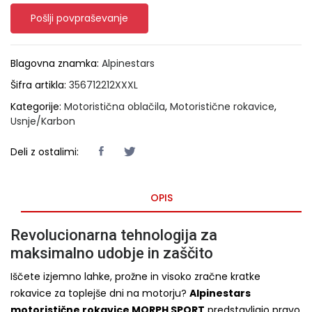
Pošlji povpraševanje
Blagovna znamka:
Alpinestars
Šifra artikla:
356712212XXXL
Kategorije:
Motoristična oblačila
,
Motoristične rokavice
,
Usnje/Karbon
Deli z ostalimi:
OPIS
Revolucionarna tehnologija za
maksimalno udobje in zaščito
Iščete izjemno lahke, prožne in visoko zračne kratke
rokavice za toplejše dni na motorju?
Alpinestars
motoristične rokavice MORPH SPORT
predstavljajo pravo