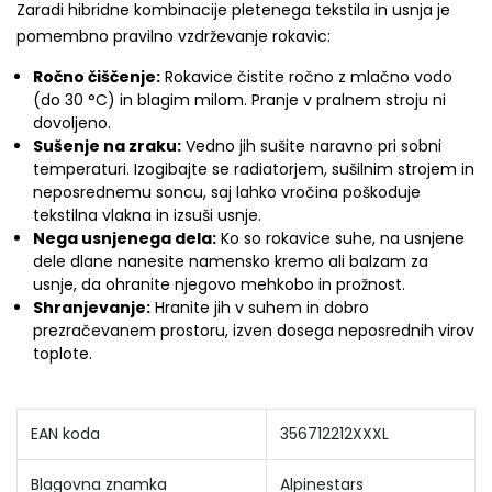
Zaradi hibridne kombinacije pletenega tekstila in usnja je
pomembno pravilno vzdrževanje rokavic:
Ročno čiščenje:
Rokavice čistite ročno z mlačno vodo
(do 30 °C) in blagim milom. Pranje v pralnem stroju ni
dovoljeno.
Sušenje na zraku:
Vedno jih sušite naravno pri sobni
temperaturi. Izogibajte se radiatorjem, sušilnim strojem in
neposrednemu soncu, saj lahko vročina poškoduje
tekstilna vlakna in izsuši usnje.
Nega usnjenega dela:
Ko so rokavice suhe, na usnjene
dele dlane nanesite namensko kremo ali balzam za
usnje, da ohranite njegovo mehkobo in prožnost.
Shranjevanje:
Hranite jih v suhem in dobro
prezračevanem prostoru, izven dosega neposrednih virov
toplote.
EAN koda
356712212XXXL
Blagovna znamka
Alpinestars