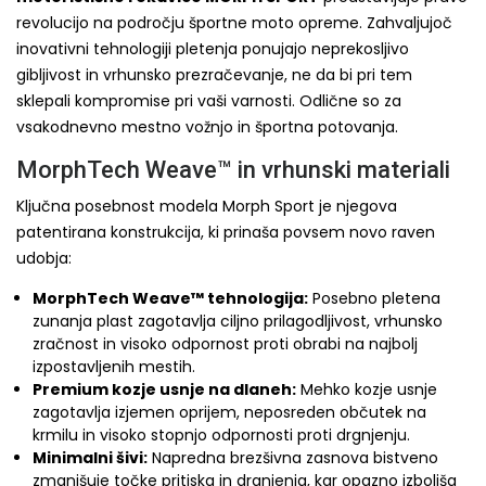
revolucijo na področju športne moto opreme. Zahvaljujoč
inovativni tehnologiji pletenja ponujajo neprekosljivo
gibljivost in vrhunsko prezračevanje, ne da bi pri tem
sklepali kompromise pri vaši varnosti. Odlične so za
vsakodnevno mestno vožnjo in športna potovanja.
MorphTech Weave™ in vrhunski materiali
Ključna posebnost modela Morph Sport je njegova
patentirana konstrukcija, ki prinaša povsem novo raven
udobja:
MorphTech Weave™ tehnologija:
Posebno pletena
zunanja plast zagotavlja ciljno prilagodljivost, vrhunsko
zračnost in visoko odpornost proti obrabi na najbolj
izpostavljenih mestih.
Premium kozje usnje na dlaneh:
Mehko kozje usnje
zagotavlja izjemen oprijem, neposreden občutek na
krmilu in visoko stopnjo odpornosti proti drgnjenju.
Minimalni šivi:
Napredna brezšivna zasnova bistveno
zmanjšuje točke pritiska in drgnjenja, kar opazno izboljša