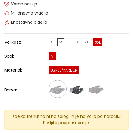
Varen nakup
14-dnevno vračilo
Enostavno plačilo
Velikost:
S
M
L
XL
2XL
3XL
Spol:
M
Material:
USNJE/KARBON
Barva:
Izdelka trenutno ni na zalogi in je na voljo po naročilu.
Pošljite povpraševanje.