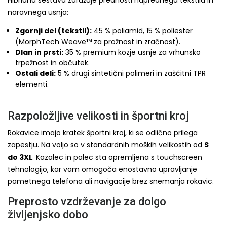
Hibridna sestava združuje prednosti naprednega tekstila in
naravnega usnja:
Zgornji del (tekstil):
45 % poliamid, 15 % poliester
(MorphTech Weave™ za prožnost in zračnost).
Dlan in prsti:
35 % premium kozje usnje za vrhunsko
trpežnost in občutek.
Ostali deli:
5 % drugi sintetični polimeri in zaščitni TPR
elementi.
Razpoložljive velikosti in športni kroj
Rokavice imajo kratek športni kroj, ki se odlično prilega
zapestju. Na voljo so v standardnih moških velikostih od
S
do 3XL
. Kazalec in palec sta opremljena s touchscreen
tehnologijo, kar vam omogoča enostavno upravljanje
pametnega telefona ali navigacije brez snemanja rokavic.
Preprosto vzdrževanje za dolgo
življenjsko dobo