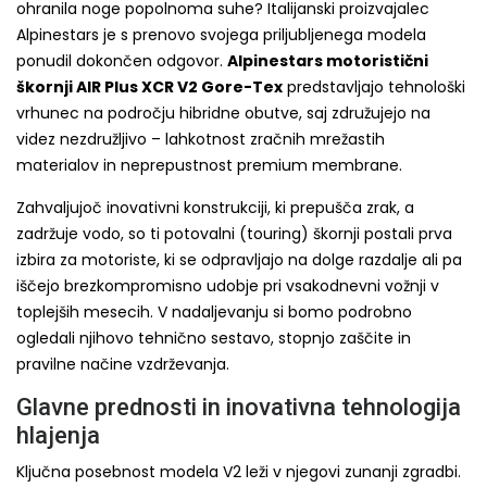
ohranila noge popolnoma suhe? Italijanski proizvajalec
Alpinestars je s prenovo svojega priljubljenega modela
ponudil dokončen odgovor.
Alpinestars motoristični
škornji AIR Plus XCR V2 Gore-Tex
predstavljajo tehnološki
vrhunec na področju hibridne obutve, saj združujejo na
videz nezdružljivo – lahkotnost zračnih mrežastih
materialov in neprepustnost premium membrane.
Zahvaljujoč inovativni konstrukciji, ki prepušča zrak, a
zadržuje vodo, so ti potovalni (touring) škornji postali prva
izbira za motoriste, ki se odpravljajo na dolge razdalje ali pa
iščejo brezkompromisno udobje pri vsakodnevni vožnji v
toplejših mesecih. V nadaljevanju si bomo podrobno
ogledali njihovo tehnično sestavo, stopnjo zaščite in
pravilne načine vzdrževanja.
Glavne prednosti in inovativna tehnologija
hlajenja
Ključna posebnost modela V2 leži v njegovi zunanji zgradbi.