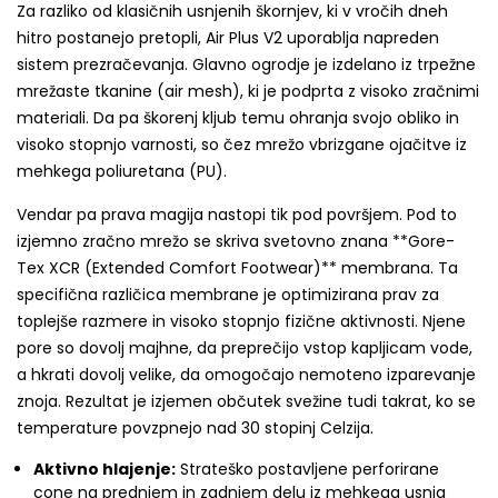
Za razliko od klasičnih usnjenih škornjev, ki v vročih dneh
hitro postanejo pretopli, Air Plus V2 uporablja napreden
sistem prezračevanja. Glavno ogrodje je izdelano iz trpežne
mrežaste tkanine (air mesh), ki je podprta z visoko zračnimi
materiali. Da pa škorenj kljub temu ohranja svojo obliko in
visoko stopnjo varnosti, so čez mrežo vbrizgane ojačitve iz
mehkega poliuretana (PU).
Vendar pa prava magija nastopi tik pod površjem. Pod to
izjemno zračno mrežo se skriva svetovno znana **Gore-
Tex XCR (Extended Comfort Footwear)** membrana. Ta
specifična različica membrane je optimizirana prav za
toplejše razmere in visoko stopnjo fizične aktivnosti. Njene
pore so dovolj majhne, da preprečijo vstop kapljicam vode,
a hkrati dovolj velike, da omogočajo nemoteno izparevanje
znoja. Rezultat je izjemen občutek svežine tudi takrat, ko se
temperature povzpnejo nad 30 stopinj Celzija.
Aktivno hlajenje:
Strateško postavljene perforirane
cone na prednjem in zadnjem delu iz mehkega usnja