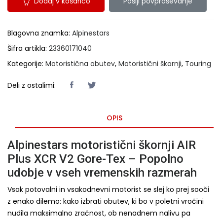
Dodaj v košarico
Pošlji povpraševanje
Blagovna znamka:
Alpinestars
Šifra artikla:
23360171040
Kategorije:
Motoristična obutev
,
Motoristični škornji
,
Touring
Deli z ostalimi:
OPIS
Alpinestars motoristični škornji AIR
Plus XCR V2 Gore-Tex – Popolno
udobje v vseh vremenskih razmerah
Vsak potovalni in vsakodnevni motorist se slej ko prej sooči
z enako dilemo: kako izbrati obutev, ki bo v poletni vročini
nudila maksimalno zračnost, ob nenadnem nalivu pa