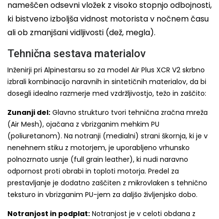
nameščen odsevni vložek z visoko stopnjo odbojnosti,
ki bistveno izboljša vidnost motorista v nočnem času
ali ob zmanjšani vidljivosti (dež, megla).
Tehnična sestava materialov
Inženirji pri Alpinestarsu so za model Air Plus XCR V2 skrbno
izbrali kombinacijo naravnih in sintetičnih materialov, da bi
dosegli idealno razmerje med vzdržljivostjo, težo in zaščito:
Zunanji del:
Glavno strukturo tvori tehnična zračna mreža
(Air Mesh), ojačana z vbrizganim mehkim PU
(poliuretanom). Na notranji (medialni) strani škornja, ki je v
nenehnem stiku z motorjem, je uporabljeno vrhunsko
polnozrnato usnje (full grain leather), ki nudi naravno
odpornost proti obrabi in toploti motorja. Predel za
prestavljanje je dodatno zaščiten z mikrovlaken s tehnično
teksturo in vbrizganim PU-jem za daljšo življenjsko dobo.
Notranjost in podplat:
Notranjost je v celoti obdana z