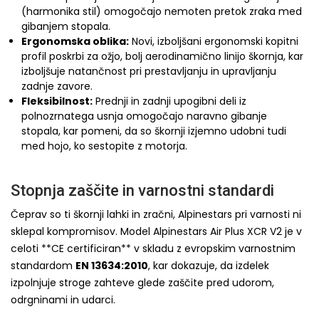
(harmonika stil) omogočajo nemoten pretok zraka med
gibanjem stopala.
Ergonomska oblika:
Novi, izboljšani ergonomski kopitni
profil poskrbi za ožjo, bolj aerodinamično linijo škornja, kar
izboljšuje natančnost pri prestavljanju in upravljanju
zadnje zavore.
Fleksibilnost:
Prednji in zadnji upogibni deli iz
polnozrnatega usnja omogočajo naravno gibanje
stopala, kar pomeni, da so škornji izjemno udobni tudi
med hojo, ko sestopite z motorja.
Stopnja zaščite in varnostni standardi
Čeprav so ti škornji lahki in zračni, Alpinestars pri varnosti ni
sklepal kompromisov. Model Alpinestars Air Plus XCR V2 je v
celoti **CE certificiran** v skladu z evropskim varnostnim
standardom
EN 13634:2010
, kar dokazuje, da izdelek
izpolnjuje stroge zahteve glede zaščite pred udorom,
odrgninami in udarci.