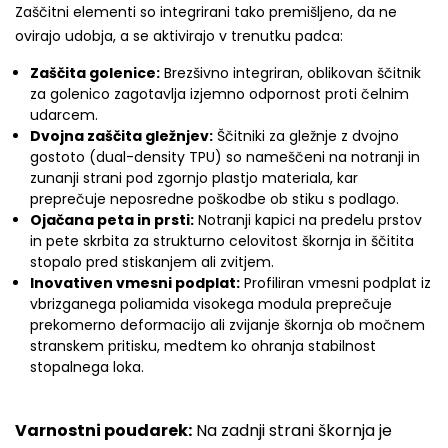
Zaščitni elementi so integrirani tako premišljeno, da ne
ovirajo udobja, a se aktivirajo v trenutku padca:
Zaščita golenice:
Brezšivno integriran, oblikovan ščitnik
za golenico zagotavlja izjemno odpornost proti čelnim
udarcem.
Dvojna zaščita gležnjev:
Ščitniki za gležnje z dvojno
gostoto (dual-density TPU) so nameščeni na notranji in
zunanji strani pod zgornjo plastjo materiala, kar
preprečuje neposredne poškodbe ob stiku s podlago.
Ojačana peta in prsti:
Notranji kapici na predelu prstov
in pete skrbita za strukturno celovitost škornja in ščitita
stopalo pred stiskanjem ali zvitjem.
Inovativen vmesni podplat:
Profiliran vmesni podplat iz
vbrizganega poliamida visokega modula preprečuje
prekomerno deformacijo ali zvijanje škornja ob močnem
stranskem pritisku, medtem ko ohranja stabilnost
stopalnega loka.
Varnostni poudarek:
Na zadnji strani škornja je