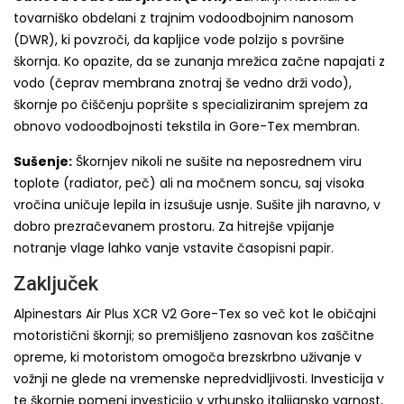
tovarniško obdelani z trajnim vodoodbojnim nanosom
(DWR), ki povzroči, da kapljice vode polzijo s površine
škornja. Ko opazite, da se zunanja mrežica začne napajati z
vodo (čeprav membrana znotraj še vedno drži vodo),
škornje po čiščenju popršite s specializiranim sprejem za
obnovo vodoodbojnosti tekstila in Gore-Tex membran.
Sušenje:
Škornjev nikoli ne sušite na neposrednem viru
toplote (radiator, peč) ali na močnem soncu, saj visoka
vročina uničuje lepila in izsušuje usnje. Sušite jih naravno, v
dobro prezračevanem prostoru. Za hitrejše vpijanje
notranje vlage lahko vanje vstavite časopisni papir.
Zaključek
Alpinestars Air Plus XCR V2 Gore-Tex so več kot le običajni
motoristični škornji; so premišljeno zasnovan kos zaščitne
opreme, ki motoristom omogoča brezskrbno uživanje v
vožnji ne glede na vremenske nepredvidljivosti. Investicija v
te škornje pomeni investicijo v vrhunsko italijansko varnost,