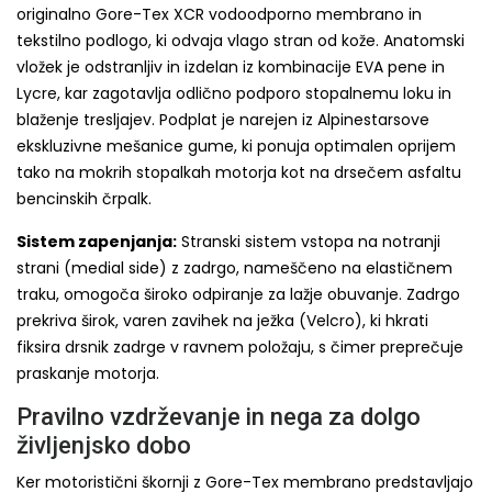
originalno Gore-Tex XCR vodoodporno membrano in
tekstilno podlogo, ki odvaja vlago stran od kože. Anatomski
vložek je odstranljiv in izdelan iz kombinacije EVA pene in
Lycre, kar zagotavlja odlično podporo stopalnemu loku in
blaženje tresljajev. Podplat je narejen iz Alpinestarsove
ekskluzivne mešanice gume, ki ponuja optimalen oprijem
tako na mokrih stopalkah motorja kot na drsečem asfaltu
bencinskih črpalk.
Sistem zapenjanja:
Stranski sistem vstopa na notranji
strani (medial side) z zadrgo, nameščeno na elastičnem
traku, omogoča široko odpiranje za lažje obuvanje. Zadrgo
prekriva širok, varen zavihek na ježka (Velcro), ki hkrati
fiksira drsnik zadrge v ravnem položaju, s čimer preprečuje
praskanje motorja.
Pravilno vzdrževanje in nega za dolgo
življenjsko dobo
Ker motoristični škornji z Gore-Tex membrano predstavljajo