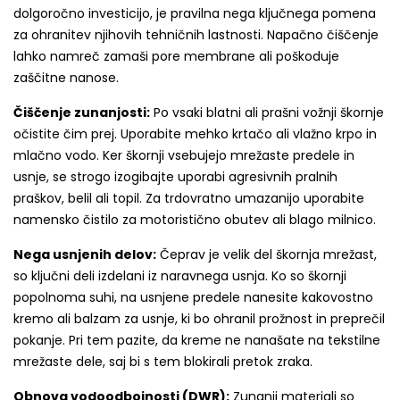
dolgoročno investicijo, je pravilna nega ključnega pomena
za ohranitev njihovih tehničnih lastnosti. Napačno čiščenje
lahko namreč zamaši pore membrane ali poškoduje
zaščitne nanose.
Čiščenje zunanjosti:
Po vsaki blatni ali prašni vožnji škornje
očistite čim prej. Uporabite mehko krtačo ali vlažno krpo in
mlačno vodo. Ker škornji vsebujejo mrežaste predele in
usnje, se strogo izogibajte uporabi agresivnih pralnih
praškov, belil ali topil. Za trdovratno umazanijo uporabite
namensko čistilo za motoristično obutev ali blago milnico.
Nega usnjenih delov:
Čeprav je velik del škornja mrežast,
so ključni deli izdelani iz naravnega usnja. Ko so škornji
popolnoma suhi, na usnjene predele nanesite kakovostno
kremo ali balzam za usnje, ki bo ohranil prožnost in preprečil
pokanje. Pri tem pazite, da kreme ne nanašate na tekstilne
mrežaste dele, saj bi s tem blokirali pretok zraka.
Obnova vodoodbojnosti (DWR):
Zunanji materiali so