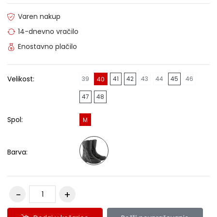
Varen nakup
14-dnevno vračilo
Enostavno plačilo
Velikost:
39
41
42
43
44
45
46
40
47
48
Spol:
M
Barva: