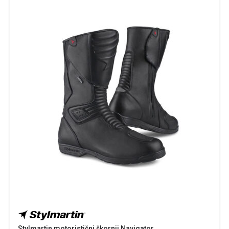
Stylmartin motoristični škornji Navigator