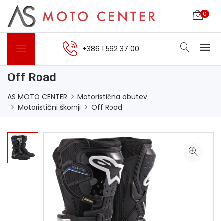
0
+386 1 562 37 00
Off Road
AS MOTO CENTER
Motoristična obutev
Motoristični škornji
Off Road