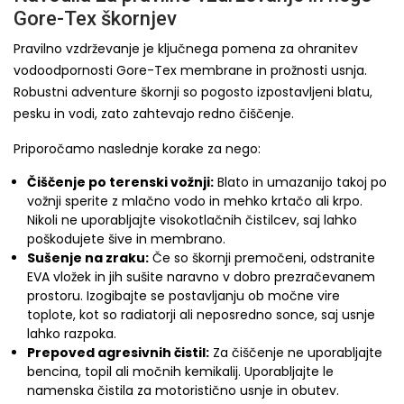
Gore-Tex škornjev
Pravilno vzdrževanje je ključnega pomena za ohranitev
vodoodpornosti Gore-Tex membrane in prožnosti usnja.
Robustni adventure škornji so pogosto izpostavljeni blatu,
pesku in vodi, zato zahtevajo redno čiščenje.
Priporočamo naslednje korake za nego:
Čiščenje po terenski vožnji:
Blato in umazanijo takoj po
vožnji sperite z mlačno vodo in mehko krtačo ali krpo.
Nikoli ne uporabljajte visokotlačnih čistilcev, saj lahko
poškodujete šive in membrano.
Sušenje na zraku:
Če so škornji premočeni, odstranite
EVA vložek in jih sušite naravno v dobro prezračevanem
prostoru. Izogibajte se postavljanju ob močne vire
toplote, kot so radiatorji ali neposredno sonce, saj usnje
lahko razpoka.
Prepoved agresivnih čistil:
Za čiščenje ne uporabljajte
bencina, topil ali močnih kemikalij. Uporabljajte le
namenska čistila za motoristično usnje in obutev.