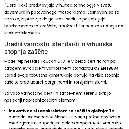
(Gore-Tex) predstavljajo vrhunec tehnologije v svetu
adventure in potovalnega motociklizma. Zasnovani so za
voznike, ki preživijo dolge ure v sedlu in potrebujejo
brezkompromisno zaščito, trpežnost ter popolno udobje na
vsakem kilometru.
Uradni varnostni standardi in vrhunska
stopnja zaščite
Model Alpinestars Toucan GTX je v celoti certificiran po
strogem evropskem varnostnem standardu
CE EN 13634
.
Zaradi svoje robustne konstrukcije ponuja najvišjo stopnjo
zaščite pred udarci, odrgninami in torzijskimi silami.
Za vašo varnost na cesti in zahtevnem terenu skrbijo
naslednji napredni zaščitni elementi:
Inovativen stranski sistem za zaščito gležnja:
Ta
napredni biomehanski členek ustvarja prožno povezavo
med zgornjim in spodnjim delom stopala. Nudi vrhunsko