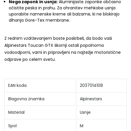
Nega zaponk in usnja:
Aluminijaste zaponke občasno
očistite peska in prahu. Za ohranitev mehkobe usnja
uporabite namenske kreme ali balzame, ki ne blokirajo
dihanja Gore-Tex membrane.
Z rednim vzdrževanjem boste poskrbeli, da bodo vaši
Alpinestars Toucan GTX škornji ostali popolnoma
vodoodporni, varni in pripravljeni na najtežje motoristične
odprave po celem svetu.
EAN koda
2037014108
Blagovna znamka
Alpinestars
Material
Usnje
Spol
M