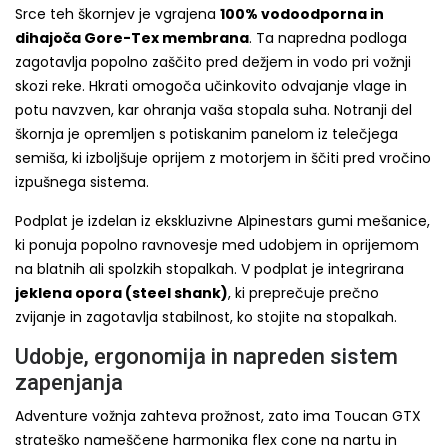
Srce teh škornjev je vgrajena
100% vodoodporna in
dihajoča Gore-Tex membrana
. Ta napredna podloga
zagotavlja popolno zaščito pred dežjem in vodo pri vožnji
skozi reke. Hkrati omogoča učinkovito odvajanje vlage in
potu navzven, kar ohranja vaša stopala suha. Notranji del
škornja je opremljen s potiskanim panelom iz telečjega
semiša, ki izboljšuje oprijem z motorjem in ščiti pred vročino
izpušnega sistema.
Podplat je izdelan iz ekskluzivne Alpinestars gumi mešanice,
ki ponuja popolno ravnovesje med udobjem in oprijemom
na blatnih ali spolzkih stopalkah. V podplat je integrirana
jeklena opora (steel shank)
, ki preprečuje prečno
zvijanje in zagotavlja stabilnost, ko stojite na stopalkah.
Udobje, ergonomija in napreden sistem
zapenjanja
Adventure vožnja zahteva prožnost, zato ima Toucan GTX
strateško nameščene harmonika flex cone na nartu in