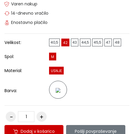
Varen nakup
14-dnevno vračilo
Enostavno plačilo
Velikost:
40,5
43
44,5
45,5
47
48
42
Spol:
M
Material:
USNJE
Barva:
Dodaj v košarico
Pošlji povpraševanje