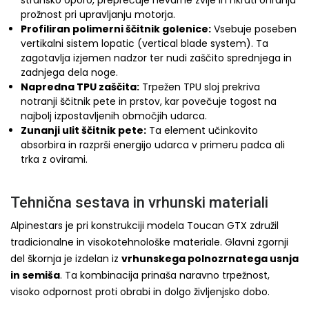
stransko oporo, preprečuje nevarne zvije in hkrati ohranja
prožnost pri upravljanju motorja.
Profiliran polimerni ščitnik golenice:
Vsebuje poseben
vertikalni sistem lopatic (vertical blade system). Ta
zagotavlja izjemen nadzor ter nudi zaščito sprednjega in
zadnjega dela noge.
Napredna TPU zaščita:
Trpežen TPU sloj prekriva
notranji ščitnik pete in prstov, kar povečuje togost na
najbolj izpostavljenih območjih udarca.
Zunanji ulit ščitnik pete:
Ta element učinkovito
absorbira in razprši energijo udarca v primeru padca ali
trka z ovirami.
Tehnična sestava in vrhunski materiali
Alpinestars je pri konstrukciji modela Toucan GTX združil
tradicionalne in visokotehnološke materiale. Glavni zgornji
del škornja je izdelan iz
vrhunskega polnozrnatega usnja
in semiša
. Ta kombinacija prinaša naravno trpežnost,
visoko odpornost proti obrabi in dolgo življenjsko dobo.