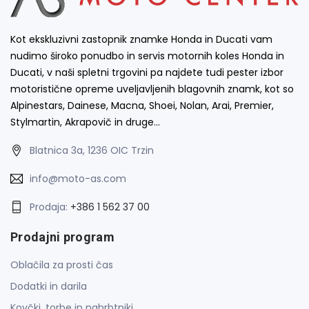
Kot ekskluzivni zastopnik znamke Honda in Ducati vam
nudimo široko ponudbo in servis motornih koles Honda in
Ducati, v naši spletni trgovini pa najdete tudi pester izbor
motoristične opreme uveljavljenih blagovnih znamk, kot so
Alpinestars, Dainese, Macna, Shoei, Nolan, Arai, Premier,
Stylmartin, Akrapovič in druge…
Blatnica 3a, 1236 OIC Trzin
info@moto-as.com
Prodaja:
+386 1 562 37 00
Prodajni program
Oblačila za prosti čas
Dodatki in darila
Kovčki, torbe in nahrbtniki