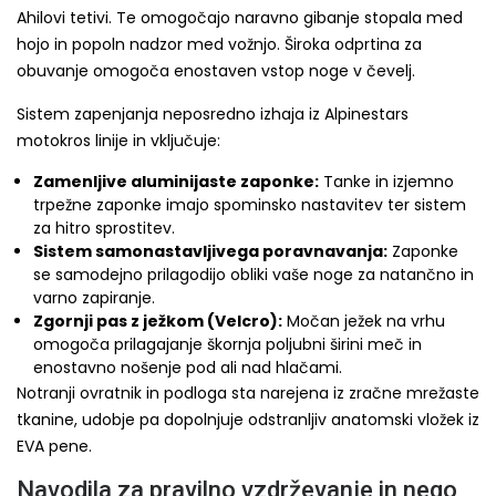
Ahilovi tetivi. Te omogočajo naravno gibanje stopala med
hojo in popoln nadzor med vožnjo. Široka odprtina za
obuvanje omogoča enostaven vstop noge v čevelj.
Sistem zapenjanja neposredno izhaja iz Alpinestars
motokros linije in vključuje:
Zamenljive aluminijaste zaponke:
Tanke in izjemno
trpežne zaponke imajo spominsko nastavitev ter sistem
za hitro sprostitev.
Sistem samonastavljivega poravnavanja:
Zaponke
se samodejno prilagodijo obliki vaše noge za natančno in
varno zapiranje.
Zgornji pas z ježkom (Velcro):
Močan ježek na vrhu
omogoča prilagajanje škornja poljubni širini meč in
enostavno nošenje pod ali nad hlačami.
Notranji ovratnik in podloga sta narejena iz zračne mrežaste
tkanine, udobje pa dopolnjuje odstranljiv anatomski vložek iz
EVA pene.
Navodila za pravilno vzdrževanje in nego