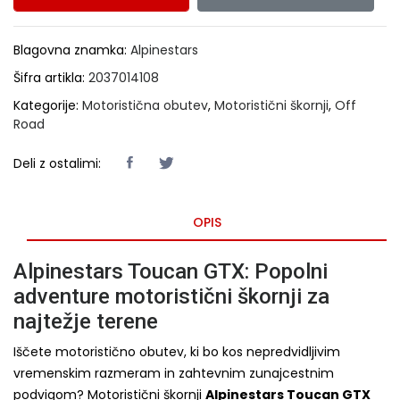
Blagovna znamka:
Alpinestars
Šifra artikla:
2037014108
Kategorije:
Motoristična obutev
,
Motoristični škornji
,
Off
Road
Deli z ostalimi:
OPIS
Alpinestars Toucan GTX: Popolni
adventure motoristični škornji za
najtežje terene
Iščete motoristično obutev, ki bo kos nepredvidljivim
vremenskim razmeram in zahtevnim zunajcestnim
podvigom? Motoristični škornji
Alpinestars Toucan GTX