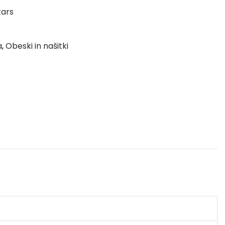
tars
a
,
Obeski in našitki