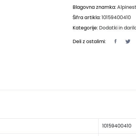
Blagovna znamka:
Alpines
Šifra artikla:
10159400410
Kategorije:
Dodatki in daril
Deli z ostalimi:
10159400410