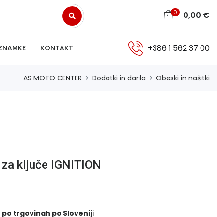
0
0,00
€
+386 1 562 37 00
ZNAMKE
KONTAKT
AS MOTO CENTER
Dodatki in darila
Obeski in našitki
 za ključe IGNITION
 po trgovinah po Sloveniji