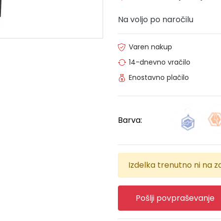
Na voljo po naročilu
Varen nakup
14-dnevno vračilo
Enostavno plačilo
Barva:
Izdelka trenutno ni na za
Pošlji povpraševanje