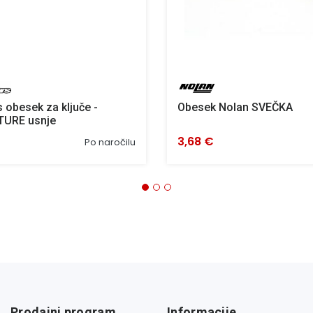
s obesek za ključe -
Obesek Nolan SVEČKA
URE usnje
3,68 €
Po naročilu
Prodajni program
Informacije