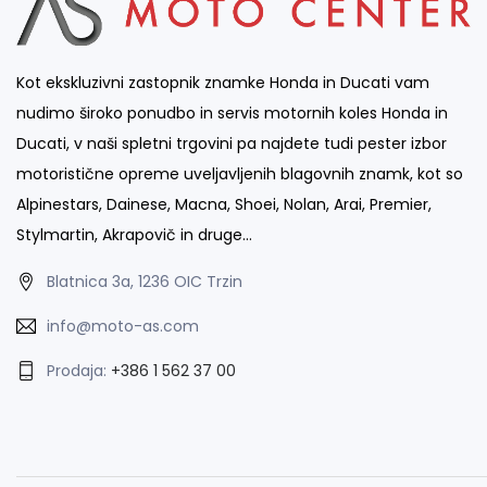
Kot ekskluzivni zastopnik znamke Honda in Ducati vam
nudimo široko ponudbo in servis motornih koles Honda in
Ducati, v naši spletni trgovini pa najdete tudi pester izbor
motoristične opreme uveljavljenih blagovnih znamk, kot so
Alpinestars, Dainese, Macna, Shoei, Nolan, Arai, Premier,
Stylmartin, Akrapovič in druge…
Blatnica 3a, 1236 OIC Trzin
info@moto-as.com
Prodaja:
+386 1 562 37 00