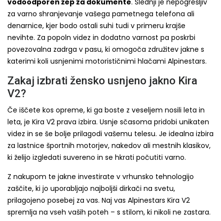
vodoodporen žep za dokumente
. Slednji je nepogrešljiv
za varno shranjevanje vašega pametnega telefona ali
denarnice, kjer bodo ostali suhi tudi v primeru krajše
nevihte. Za popoln videz in dodatno varnost pa poskrbi
povezovalna zadrga v pasu, ki omogoča združitev jakne s
katerimi koli usnjenimi motorističnimi hlačami Alpinestars.
Zakaj izbrati žensko usnjeno jakno Kira
V2?
Če iščete kos opreme, ki ga boste z veseljem nosili leta in
leta, je Kira V2 prava izbira. Usnje sčasoma pridobi unikaten
videz in se še bolje prilagodi vašemu telesu. Je idealna izbira
za lastnice športnih motorjev, nakedov ali mestnih klasikov,
ki želijo izgledati suvereno in se hkrati počutiti varno.
Z nakupom te jakne investirate v vrhunsko tehnologijo
zaščite, ki jo uporabljajo najboljši dirkači na svetu,
prilagojeno posebej za vas. Naj vas Alpinestars Kira V2
spremlja na vseh vaših poteh – s stilom, ki nikoli ne zastara.