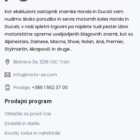
Kot ekskluzivni zastopnik znamke Honda in Ducati vam
nudimo široko ponudbo in servis motornih koles Honda in
Ducati, v naši spletni trgovini pa najdete tudi pester izbor
motoristične opreme uveljavljenih blagovnih znamk, kot so
Alpinestars, Dainese, Macna, Shoei, Nolan, Arai, Premier,
Stylmartin, Akrapovič in druge…
Blatnica 3a, 1236 OIC Trzin
info@moto-as.com
Prodaja:
+386 1 562 37 00
Prodajni program
Oblačila za prosti čas
Dodatki in darila
Kovčki, torbe in nahrbtniki