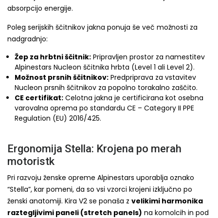
absorpcijo energije.
Poleg serijskih ščitnikov jakna ponuja še več možnosti za
nadgradnjo:
Žep za hrbtni ščitnik:
Pripravljen prostor za namestitev
Alpinestars Nucleon ščitnika hrbta (Level 1 ali Level 2).
Možnost prsnih ščitnikov:
Predpriprava za vstavitev
Nucleon prsnih ščitnikov za popolno torakalno zaščito.
CE certifikat:
Celotna jakna je certificirana kot osebna
varovalna oprema po standardu CE – Category II PPE
Regulation (EU) 2016/425.
Ergonomija Stella: Krojena po merah
motoristk
Pri razvoju ženske opreme Alpinestars uporablja oznako
“Stella”, kar pomeni, da so vsi vzorci krojeni izključno po
ženski anatomiji. Kira V2 se ponaša z
velikimi harmonika
raztegljivimi paneli (stretch panels)
na komolcih in pod