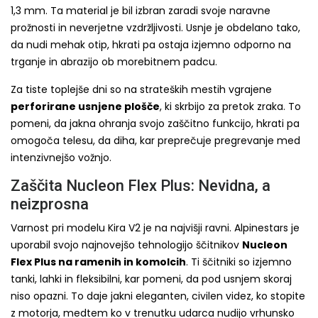
1,3 mm. Ta material je bil izbran zaradi svoje naravne
prožnosti in neverjetne vzdržljivosti. Usnje je obdelano tako,
da nudi mehak otip, hkrati pa ostaja izjemno odporno na
trganje in abrazijo ob morebitnem padcu.
Za tiste toplejše dni so na strateških mestih vgrajene
perforirane usnjene plošče
, ki skrbijo za pretok zraka. To
pomeni, da jakna ohranja svojo zaščitno funkcijo, hkrati pa
omogoča telesu, da diha, kar preprečuje pregrevanje med
intenzivnejšo vožnjo.
Zaščita Nucleon Flex Plus: Nevidna, a
neizprosna
Varnost pri modelu Kira V2 je na najvišji ravni. Alpinestars je
uporabil svojo najnovejšo tehnologijo ščitnikov
Nucleon
Flex Plus na ramenih in komolcih
. Ti ščitniki so izjemno
tanki, lahki in fleksibilni, kar pomeni, da pod usnjem skoraj
niso opazni. To daje jakni eleganten, civilen videz, ko stopite
z motorja, medtem ko v trenutku udarca nudijo vrhunsko