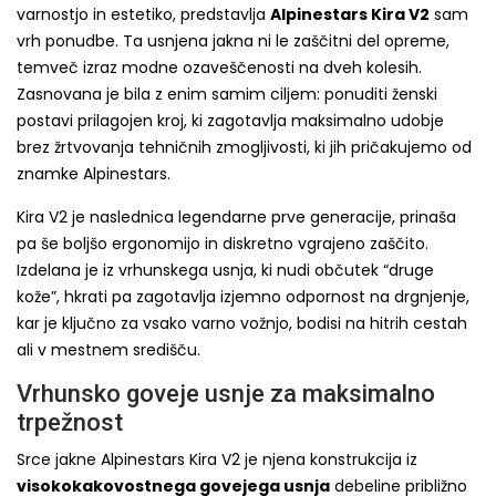
varnostjo in estetiko, predstavlja
Alpinestars Kira V2
sam
vrh ponudbe. Ta usnjena jakna ni le zaščitni del opreme,
temveč izraz modne ozaveščenosti na dveh kolesih.
Zasnovana je bila z enim samim ciljem: ponuditi ženski
postavi prilagojen kroj, ki zagotavlja maksimalno udobje
brez žrtvovanja tehničnih zmogljivosti, ki jih pričakujemo od
znamke Alpinestars.
Kira V2 je naslednica legendarne prve generacije, prinaša
pa še boljšo ergonomijo in diskretno vgrajeno zaščito.
Izdelana je iz vrhunskega usnja, ki nudi občutek “druge
kože”, hkrati pa zagotavlja izjemno odpornost na drgnjenje,
kar je ključno za vsako varno vožnjo, bodisi na hitrih cestah
ali v mestnem središču.
Vrhunsko goveje usnje za maksimalno
trpežnost
Srce jakne Alpinestars Kira V2 je njena konstrukcija iz
visokokakovostnega govejega usnja
debeline približno