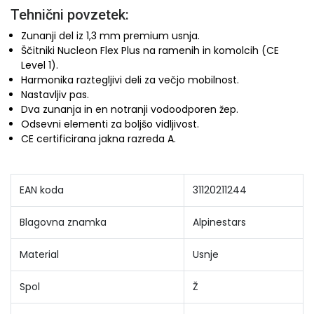
Tehnični povzetek:
Zunanji del iz 1,3 mm premium usnja.
Ščitniki Nucleon Flex Plus na ramenih in komolcih (CE
Level 1).
Harmonika raztegljivi deli za večjo mobilnost.
Nastavljiv pas.
Dva zunanja in en notranji vodoodporen žep.
Odsevni elementi za boljšo vidljivost.
CE certificirana jakna razreda A.
EAN koda
31120211244
Blagovna znamka
Alpinestars
Material
Usnje
Spol
Ž