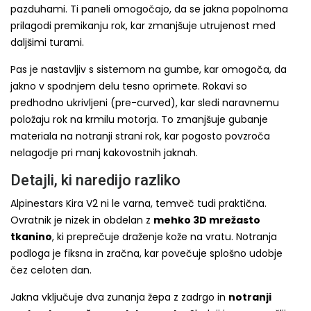
pazduhami. Ti paneli omogočajo, da se jakna popolnoma
prilagodi premikanju rok, kar zmanjšuje utrujenost med
daljšimi turami.
Pas je nastavljiv s sistemom na gumbe, kar omogoča, da
jakno v spodnjem delu tesno oprimete. Rokavi so
predhodno ukrivljeni (pre-curved), kar sledi naravnemu
položaju rok na krmilu motorja. To zmanjšuje gubanje
materiala na notranji strani rok, kar pogosto povzroča
nelagodje pri manj kakovostnih jaknah.
Detajli, ki naredijo razliko
Alpinestars Kira V2 ni le varna, temveč tudi praktična.
Ovratnik je nizek in obdelan z
mehko 3D mrežasto
tkanino
, ki preprečuje draženje kože na vratu. Notranja
podloga je fiksna in zračna, kar povečuje splošno udobje
čez celoten dan.
Jakna vključuje dva zunanja žepa z zadrgo in
notranji