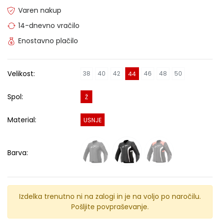
Varen nakup
14-dnevno vračilo
Enostavno plačilo
Velikost:
38
40
42
46
48
50
44
Spol:
Ž
Material:
USNJE
Barva:
Izdelka trenutno ni na zalogi in je na voljo po naročilu.
Pošljite povpraševanje.