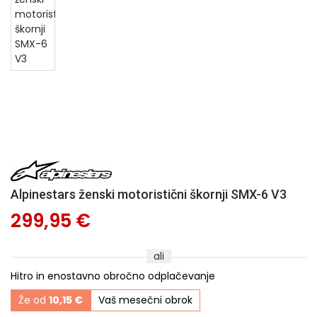
Alpinestars ženski motoristični škornji SMX-6 V3
299,95 €
ali
Hitro in enostavno obročno odplačevanje
Že od
10,15 €
Vaš mesečni obrok