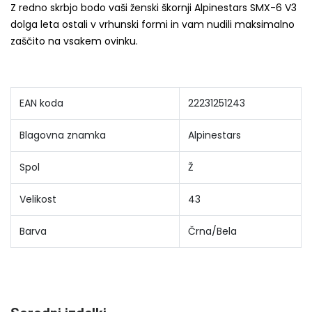
Z redno skrbjo bodo vaši ženski škornji Alpinestars SMX-6 V3
dolga leta ostali v vrhunski formi in vam nudili maksimalno
zaščito na vsakem ovinku.
EAN koda
22231251243
Blagovna znamka
Alpinestars
Spol
Ž
Velikost
43
Barva
Črna/Bela