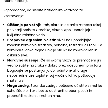
redno čiščenje.
Priporočamo, da sledite naslednjim korakom za
vzdrževanje:
Čiščenje po vožnji:
Prah, blato in ostanke mrčesa takoj
po vožnji obrišite z mehko, vlažno krpo. Uporabljajte
izključno mlačno vodo.
Prepoved agresivnih čistil:
Nikoli ne uporabljajte
močnih kemičnih sredstev, bencina, razredčil ali topil. Te
kemikalije lahko trajno uničijo strukturo mikrovlaken in
oslabijo šive.
Naravno sušenje:
Če so škornji vlažni ali premočeni, jih
vedno sušite na zraku v dobro prezračevanem prostoru.
Izogibajte se postavljanju ob radiatorje ali druge
neposredne vire toplote, saj vročina lahko poškoduje
materiale.
Nega zadrg:
Stransko zadrgo občasno očistite z mehko
suho ščetko. Tako boste odstranili droben pesek in
preprečili zatikanje mehanizma.