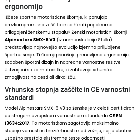
ergonomijo
Iščete športne motoristične škornje, ki ponujajo
brezkompromisno zaščito in so hkrati popolnoma
prilagojeni ženskemu stopalu? Ženski motoristični škornji
Alpinestars SMX-6 V3
(iz namenske linije Stella)
predstavljajo najnovejšo evolucijo izjemno priljubljene
športne serije. Ti škornji prinašajo prenovljeno ergonomijo,
sodoben športni dizajn in napredne varnostne rešitve.
Ustvarjeni so za motoristke, ki zahtevajo vrhunsko
zmogljivost na cesti ali dirkališču.
Vrhunska stopnja zaščite in CE varnostni
standardi
Model Alpinestars SMX-6 V3 za ženske je v celoti certificiran
po strogem evropskem varnostnem standardu
CE EN
13634:2017
. To motoristkam zagotavlja maksimalno
stopnjo varnosti in brezskrbnosti med vožnjo, saj je obutev
uspešno prestala ekstremne teste odpornosti.