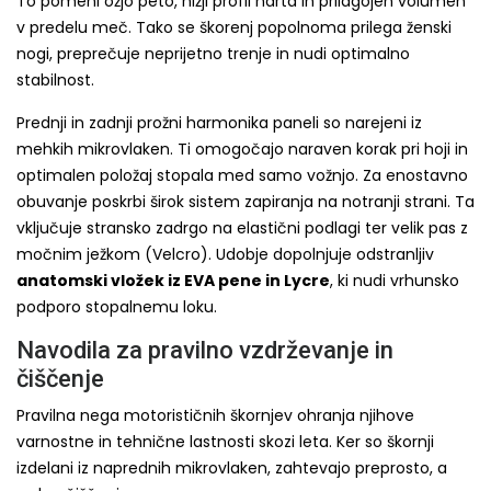
To pomeni ožjo peto, nižji profil narta in prilagojen volumen
v predelu meč. Tako se škorenj popolnoma prilega ženski
nogi, preprečuje neprijetno trenje in nudi optimalno
stabilnost.
Prednji in zadnji prožni harmonika paneli so narejeni iz
mehkih mikrovlaken. Ti omogočajo naraven korak pri hoji in
optimalen položaj stopala med samo vožnjo. Za enostavno
obuvanje poskrbi širok sistem zapiranja na notranji strani. Ta
vključuje stransko zadrgo na elastični podlagi ter velik pas z
močnim ježkom (Velcro). Udobje dopolnjuje odstranljiv
anatomski vložek iz EVA pene in Lycre
, ki nudi vrhunsko
podporo stopalnemu loku.
Navodila za pravilno vzdrževanje in
čiščenje
Pravilna nega motorističnih škornjev ohranja njihove
varnostne in tehnične lastnosti skozi leta. Ker so škornji
izdelani iz naprednih mikrovlaken, zahtevajo preprosto, a