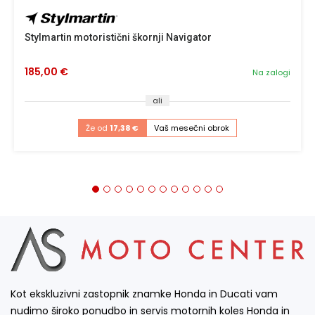
Stylmartin motoristični škornji Navigator
185,00 €
Na zalogi
ali
Že od
17,38 €
Vaš mesečni obrok
Kot ekskluzivni zastopnik znamke Honda in Ducati vam
nudimo široko ponudbo in servis motornih koles Honda in