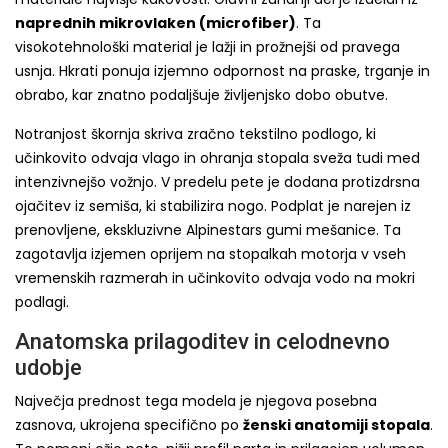
naprednih mikrovlaken (microfiber)
. Ta
visokotehnološki material je lažji in prožnejši od pravega
usnja. Hkrati ponuja izjemno odpornost na praske, trganje in
obrabo, kar znatno podaljšuje življenjsko dobo obutve.
Notranjost škornja skriva zračno tekstilno podlogo, ki
učinkovito odvaja vlago in ohranja stopala sveža tudi med
intenzivnejšo vožnjo. V predelu pete je dodana protizdrsna
ojačitev iz semiša, ki stabilizira nogo. Podplat je narejen iz
prenovljene, ekskluzivne Alpinestars gumi mešanice. Ta
zagotavlja izjemen oprijem na stopalkah motorja v vseh
vremenskih razmerah in učinkovito odvaja vodo na mokri
podlagi.
Anatomska prilagoditev in celodnevno
udobje
Največja prednost tega modela je njegova posebna
zasnova, ukrojena specifično po
ženski anatomiji stopala
.