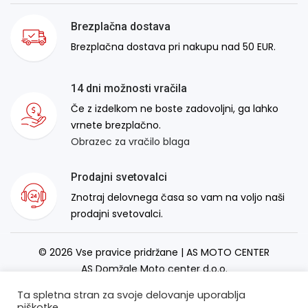
Brezplačna dostava
Brezplačna dostava pri nakupu nad 50 EUR.
14 dni možnosti vračila
Če z izdelkom ne boste zadovoljni, ga lahko
vrnete brezplačno.
Obrazec za vračilo blaga
Prodajni svetovalci
Znotraj delovnega časa so vam na voljo naši
prodajni svetovalci.
© 2026 Vse pravice pridržane | AS MOTO CENTER
AS Domžale Moto center d.o.o.
Izdelava spletne strani:
RSMT
Ta spletna stran za svoje delovanje uporablja
piškotke.