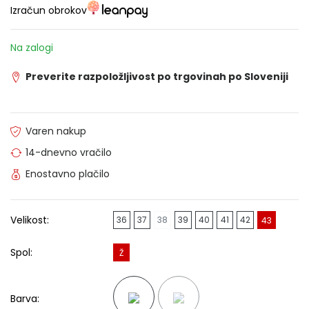
Izračun obrokov
Na zalogi
Preverite razpoložljivost po trgovinah po Sloveniji
Varen nakup
14-dnevno vračilo
Enostavno plačilo
Velikost:
36
37
38
39
40
41
42
43
Spol:
Ž
Barva: