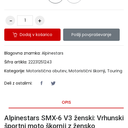
Dodaj v košarico
Pošlji povpraševanje
Blagovna znamka:
Alpinestars
Šifra artikla:
22231251243
Kategorije:
Motoristična obutev
,
Motoristični škornji
,
Touring
Deli z ostalimi:
OPIS
Alpinestars SMX-6 V3 ženski: Vrhunski
športni moto škornji z žensko