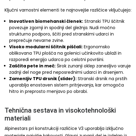
Ključni varnostni elementi te najnovejše različice vključujejo:
Inovativen biomehanski členek:
Stranski TPU ščitnik
povezuje zgornji in spodnji del gležnja. Nudi močno
strukturno podporo, ščiti pred stranskimi udarci in
preprečuje nevarne zvine.
Visoko modularni ščitnik piščali:
Ergonomsko
oblikovana TPU plošča na golenici učinkovito ublaži in
razporedi energijo udarca po celotni površini.
Zaščita pete in meč:
Širok zunanji oklep zanesljivo varuje
zadnji del noge pred neposrednimi udarci in drsenjem.
Zamenljiv TPU drsnik (slider):
Stranski drsnik na prstih
uporablja enostaven sistem pritrjevanja, kar omogoča
hitro in preprosto menjavo po obrabi.
Tehnična sestava in visokotehnološki
materiali
Alpinestars pri konstrukciji različice V3 uporablja izključno
materiale najvišje kakovosti. Glavni zunanji del je izdelan iz