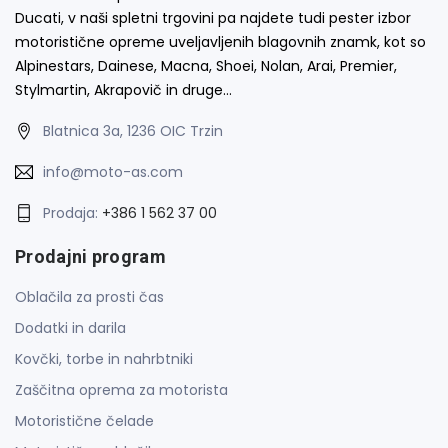
Ducati, v naši spletni trgovini pa najdete tudi pester izbor
motoristične opreme uveljavljenih blagovnih znamk, kot so
Alpinestars, Dainese, Macna, Shoei, Nolan, Arai, Premier,
Stylmartin, Akrapovič in druge…
Blatnica 3a, 1236 OIC Trzin
info@moto-as.com
Prodaja:
+386 1 562 37 00
Prodajni program
Oblačila za prosti čas
Dodatki in darila
Kovčki, torbe in nahrbtniki
Zaščitna oprema za motorista
Motoristične čelade