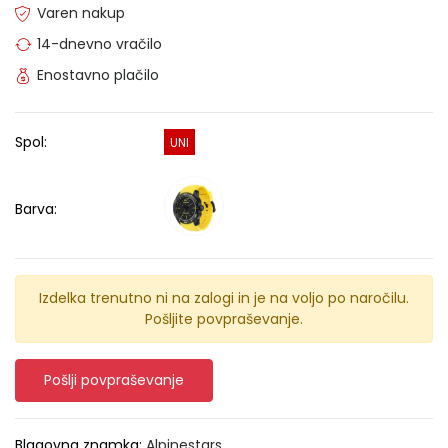
Varen nakup
14-dnevno vračilo
Enostavno plačilo
Spol:
UNI
Barva:
Izdelka trenutno ni na zalogi in je na voljo po naročilu.
Pošljite povpraševanje.
Pošlji povpraševanje
Blagovna znamka:
Alpinestars