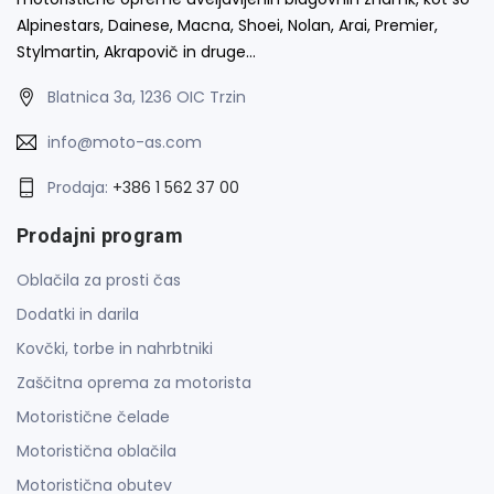
Alpinestars, Dainese, Macna, Shoei, Nolan, Arai, Premier,
Stylmartin, Akrapovič in druge…
Blatnica 3a, 1236 OIC Trzin
info@moto-as.com
Prodaja:
+386 1 562 37 00
Prodajni program
Oblačila za prosti čas
Dodatki in darila
Kovčki, torbe in nahrbtniki
Zaščitna oprema za motorista
Motoristične čelade
Motoristična oblačila
Motoristična obutev