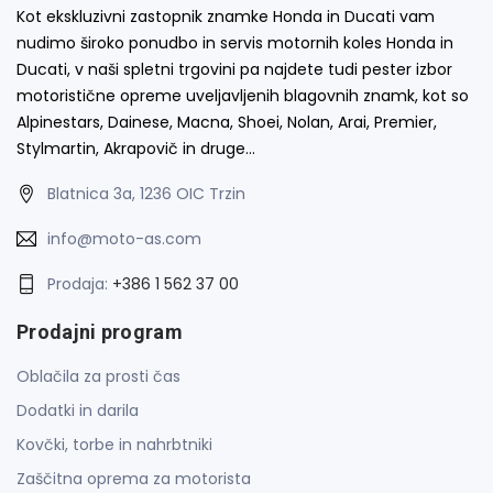
Kot ekskluzivni zastopnik znamke Honda in Ducati vam
nudimo široko ponudbo in servis motornih koles Honda in
Ducati, v naši spletni trgovini pa najdete tudi pester izbor
motoristične opreme uveljavljenih blagovnih znamk, kot so
Alpinestars, Dainese, Macna, Shoei, Nolan, Arai, Premier,
Stylmartin, Akrapovič in druge…
Blatnica 3a, 1236 OIC Trzin
info@moto-as.com
Prodaja:
+386 1 562 37 00
Prodajni program
Oblačila za prosti čas
Dodatki in darila
Kovčki, torbe in nahrbtniki
Zaščitna oprema za motorista