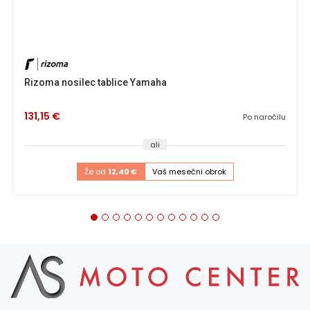
Rizoma nosilec tablice Yamaha
131,15 €
Po naročilu
ali
Že od
12,40 €
Vaš mesečni obrok