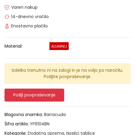
Varen nakup
14-dnevno vračilo
Enostavno plačilo
Material:
ALUMINIJ
Izdelka trenutno ni na zalogi in je na voljo po naročilu.
Pošljite povpraševanje.
Pošlji povpraševanje
Blagovna znamka:
Barracuda
Šifra artikla:
YF6104BN
Kategorije:
Dodatna oprema
,
Nosilci tablice