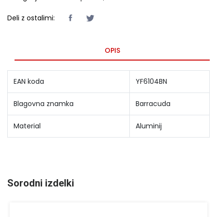
Deli z ostalimi:
OPIS
EAN koda
YF6104BN
Blagovna znamka
Barracuda
Material
Aluminij
Sorodni izdelki