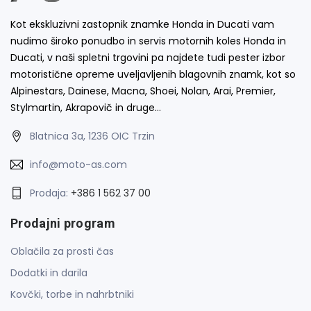
Kot ekskluzivni zastopnik znamke Honda in Ducati vam
nudimo široko ponudbo in servis motornih koles Honda in
Ducati, v naši spletni trgovini pa najdete tudi pester izbor
motoristične opreme uveljavljenih blagovnih znamk, kot so
Alpinestars, Dainese, Macna, Shoei, Nolan, Arai, Premier,
Stylmartin, Akrapovič in druge…
Blatnica 3a, 1236 OIC Trzin
info@moto-as.com
Prodaja:
+386 1 562 37 00
Prodajni program
Oblačila za prosti čas
Dodatki in darila
Kovčki, torbe in nahrbtniki