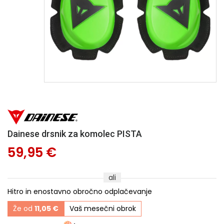
Dainese drsnik za komolec PISTA
59,95 €
ali
Hitro in enostavno obročno odplačevanje
Že od
11,05 €
Vaš mesečni obrok