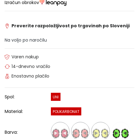
Izračun obrokov
Preverite razpoložljivost po trgovinah po Sloveniji
Na voljo po naročilu
Varen nakup
14-dnevno vračilo
Enostavno plačilo
Spol:
UNI
Material:
POLIKARBONAT
Barva: