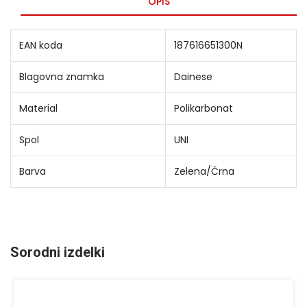
OPIS
EAN koda
187616651300N
Blagovna znamka
Dainese
Material
Polikarbonat
Spol
UNI
Barva
Zelena/Črna
Sorodni izdelki