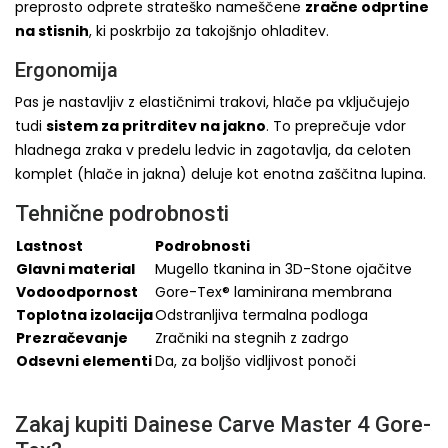
preprosto odprete strateško nameščene
zračne odprtine
na stisnih
, ki poskrbijo za takojšnjo ohladitev.
Ergonomija
Pas je nastavljiv z elastičnimi trakovi, hlače pa vključujejo
tudi
sistem za pritrditev na jakno
. To preprečuje vdor
hladnega zraka v predelu ledvic in zagotavlja, da celoten
komplet (hlače in jakna) deluje kot enotna zaščitna lupina.
Tehnične podrobnosti
Lastnost
Podrobnosti
Glavni material
Mugello tkanina in 3D-Stone ojačitve
Vodoodpornost
Gore-Tex® laminirana membrana
Toplotna izolacija
Odstranljiva termalna podloga
Prezračevanje
Zračniki na stegnih z zadrgo
Odsevni elementi
Da, za boljšo vidljivost ponoči
Zakaj kupiti Dainese Carve Master 4 Gore-