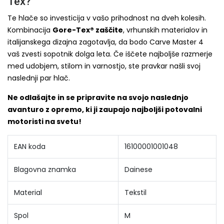
Tex?
Te hlače so investicija v vašo prihodnost na dveh kolesih.
Kombinacija
Gore-Tex® zaščite
, vrhunskih materialov in
italijanskega dizajna zagotavlja, da bodo Carve Master 4
vaš zvesti sopotnik dolga leta. Če iščete najboljše razmerje
med udobjem, stilom in varnostjo, ste pravkar našli svoj
naslednji par hlač.
Ne odlašajte in se pripravite na svojo naslednjo
avanturo z opremo, ki ji zaupajo najboljši potovalni
motoristi na svetu!
EAN koda
16100001001048
Blagovna znamka
Dainese
Material
Tekstil
Spol
M