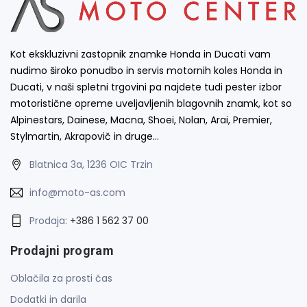
Kot ekskluzivni zastopnik znamke Honda in Ducati vam
nudimo široko ponudbo in servis motornih koles Honda in
Ducati, v naši spletni trgovini pa najdete tudi pester izbor
motoristične opreme uveljavljenih blagovnih znamk, kot so
Alpinestars, Dainese, Macna, Shoei, Nolan, Arai, Premier,
Stylmartin, Akrapovič in druge…
Blatnica 3a, 1236 OIC Trzin
info@moto-as.com
Prodaja:
+386 1 562 37 00
Prodajni program
Oblačila za prosti čas
Dodatki in darila