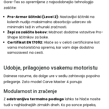
Gore-Tex so opremljene z najsodobnejšo tehnologijo
zaščite:
Pro-Armor ščitniki (Level 2):
Nastavljivi ščitniki na
kolenih nudijo maksimalno absorbcijo udarcev ob
minimalni teži in vrhunski zračnosti.
Žepi za zaščito bokov:
Možnost dodatne vstavitve Pro-
Shape ščitnikov za boke.
Certifikat EN 17092:
Hlače so v celoti certificirane kot
varna motoristična oprema, kar vam daje dodatno
samozavest na cesti.
Udobje, prilagojeno vsakemu motoristu
Dainese razume, da dolge ure v sedlu zahtevajo popolno
prileganje. Zato model Carve Master 4 ponuja:
Modularnost in zračenje
Z
odstranljivo termalno podlogo
lahko te hlače nosite
tudi v najhladnejših zimskih dneh. Ko pa sonce pripeka,