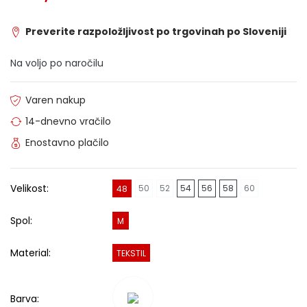
Preverite razpoložljivost po trgovinah po Sloveniji
Na voljo po naročilu
Varen nakup
14-dnevno vračilo
Enostavno plačilo
Velikost:
50
52
54
56
58
60
48
Spol:
M
Material:
TEKSTIL
Barva: