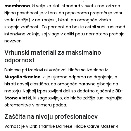
membrana
, ki velja za zlati standard v svetu motorizma.
Njena posebnost je v tem, da popolnoma preprečuje vdor
vode (dežja) v notranjost, hkrati pa omogoča visoko
stopnjo zračnosti. To pomeni, da boste ostali suhi tudi med
intenzivno vožnjo, saj vlaga v obliki potu nemoteno prehaja
navzven.
Vrhunski materiali za maksimalno
odpornost
Dainese pri izdelavi ni varčeval. Hlače so izdelane iz
Mugello tkanine
, ki je izjemno odporna na drgnjenje, a
hkrati dovolj elastična, da omogoča naravno gibanje na
motorju. Najbolj izpostavljeni deli so dodatno ojačani z
3D-
Stone vložki
, ki zagotavljajo, da hlače zdržijo tudi najhujše
obremenitve v primeru padca.
Zaščita na nivoju profesionalcev
Varnost je v DNK znamke Dainese. Hlače Carve Master 4