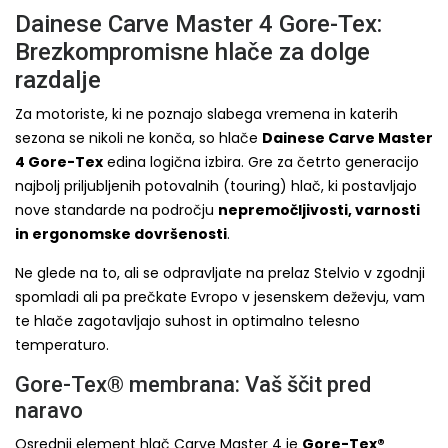
Dainese Carve Master 4 Gore-Tex:
Brezkompromisne hlače za dolge
razdalje
Za motoriste, ki ne poznajo slabega vremena in katerih
sezona se nikoli ne konča, so hlače
Dainese Carve Master
4 Gore-Tex
edina logična izbira. Gre za četrto generacijo
najbolj priljubljenih potovalnih (touring) hlač, ki postavljajo
nove standarde na področju
nepremočljivosti, varnosti
in ergonomske dovršenosti
.
Ne glede na to, ali se odpravljate na prelaz Stelvio v zgodnji
spomladi ali pa prečkate Evropo v jesenskem deževju, vam
te hlače zagotavljajo suhost in optimalno telesno
temperaturo.
Gore-Tex® membrana: Vaš ščit pred
naravo
Osrednji element hlač Carve Master 4 je
Gore-Tex®