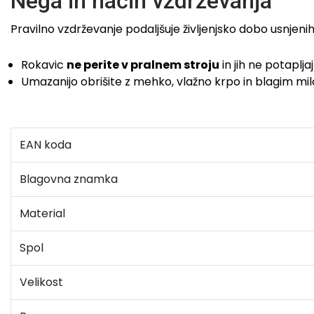
Nega in način vzdrževanja
Pravilno vzdrževanje podaljšuje življenjsko dobo usnjeni
Rokavic
ne perite v pralnem stroju
in jih ne potaplja
Umazanijo obrišite z mehko, vlažno krpo in blagim mil
EAN koda
Blagovna znamka
Material
Spol
Velikost