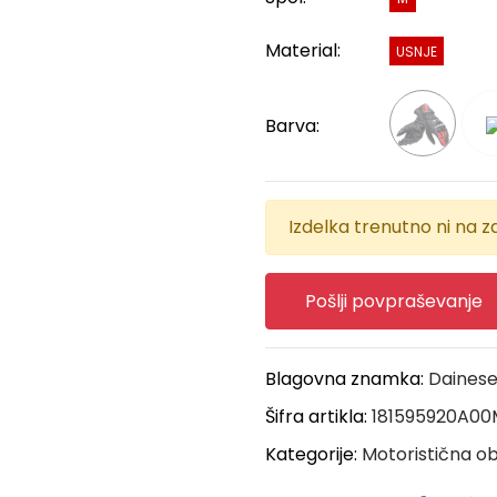
Material:
USNJE
Barva:
Izdelka trenutno ni na za
Pošlji povpraševanje
Blagovna znamka:
Daines
Šifra artikla:
181595920A00
Kategorije:
Motoristična ob