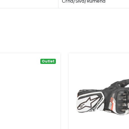
Črna/Siva/Rumena
Outlet