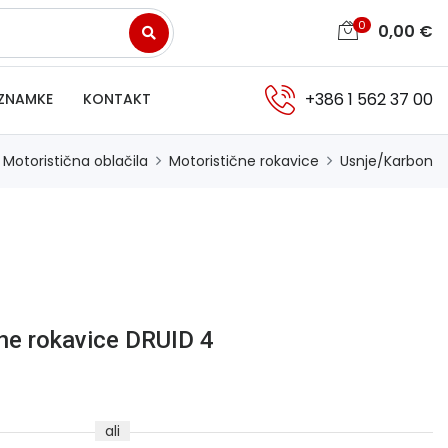
0
0,00
€
+386 1 562 37 00
ZNAMKE
KONTAKT
Motoristična oblačila
Motoristične rokavice
Usnje/Karbon
ne rokavice DRUID 4
ali