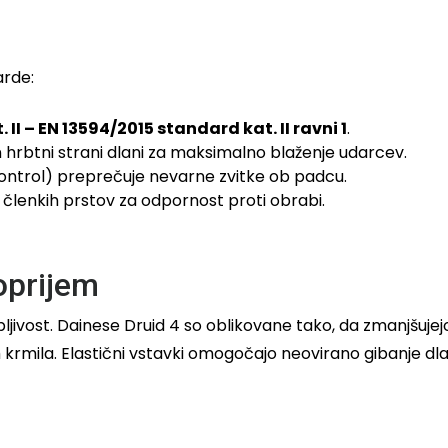
arde:
. II – EN 13594/2015 standard kat. II ravni 1
.
 hrbtni strani dlani za maksimalno blaženje udarcev.
ontrol) preprečuje nevarne zvitke ob padcu.
členkih prstov za odpornost proti obrabi.
oprijem
ljivost. Dainese Druid 4 so oblikovane tako, da zmanjšujej
krmila. Elastični vstavki omogočajo neovirano gibanje dlan