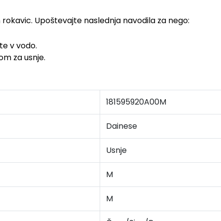
h rokavic. Upoštevajte naslednja navodila za nego:
jte v vodo.
om za usnje.
181595920A00M
Dainese
Usnje
M
M