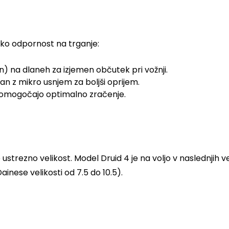
oko odpornost na trganje:
) na dlaneh za izjemen občutek pri vožnji.
an z mikro usnjem za boljši oprijem.
ov omogočajo optimalno zračenje.
strezno velikost. Model Druid 4 je na voljo v naslednjih ve
inese velikosti od 7.5 do 10.5).