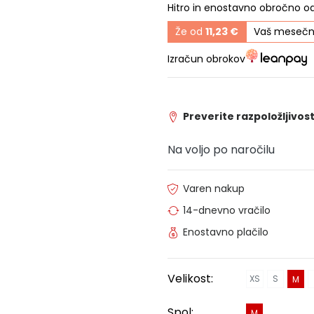
Hitro in enostavno obročno o
Že od
11,23 €
Vaš mesečn
Izračun obrokov
Preverite razpoložljivost
Na voljo po naročilu
Varen nakup
14-dnevno vračilo
Enostavno plačilo
Velikost:
XS
S
M
Spol:
M