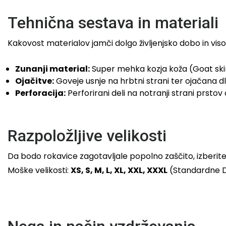
Tehnična sestava in materiali
Kakovost materialov jamči dolgo življenjsko dobo in vis
Zunanji material:
Super mehka kozja koža (Goat skin
Ojačitve:
Goveje usnje na hrbtni strani ter ojačana dl
Perforacija:
Perforirani deli na notranji strani prst
Razpoložljive velikosti
Da bodo rokavice zagotavljale popolno zaščito, izberite u
Moške velikosti:
XS, S, M, L, XL, XXL, XXXL
(Standardne Da