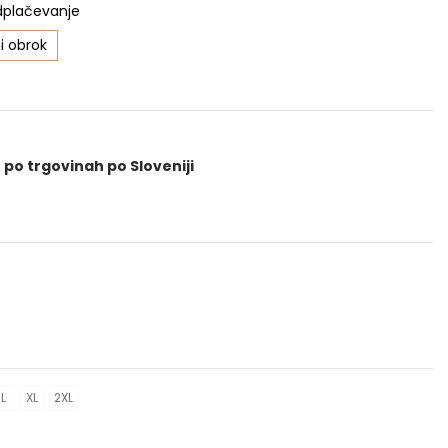
dplačevanje
i obrok
 po trgovinah po Sloveniji
L
XL
2XL