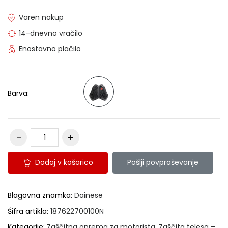
Varen nakup
14-dnevno vračilo
Enostavno plačilo
Barva:
Dodaj v košarico
Pošlji povpraševanje
Blagovna znamka:
Dainese
Šifra artikla:
187622700100N
Kategorije:
Zaščitna oprema za motorista
,
Zaščita telesa –