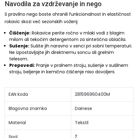
Navodila za vzdrževanje in nego
S pravilno nego boste ohranili funkcionalnost in elastičnost
rokavic skozi več sezonskih voženj:
Čiščenje:
Rokavice perite ročno v mlaki vodi z blagim
milom ali tekočim detergentom za sintetična oblačila.
Sušenje:
Sušite jih naravno v senci pri sobni temperaturi.
Ne izpostavljajte jih direktnemu soncu ali grelnim
telesom.
Prepovedi:
Pranje v pralnem stroju, sušenje v sušilnem
stroju, beljenje in kemično čiščenje niso dovoljeni.
EAN koda
281596960400M
Blagovna znamka
Dainese
Material
Tekstil
Spol
Ž