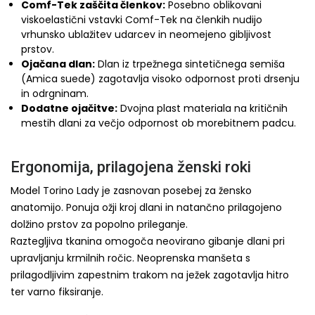
Comf-Tek zaščita členkov:
Posebno oblikovani
viskoelastični vstavki Comf-Tek na členkih nudijo
vrhunsko ublažitev udarcev in neomejeno gibljivost
prstov.
Ojačana dlan:
Dlan iz trpežnega sintetičnega semiša
(Amica suede) zagotavlja visoko odpornost proti drsenju
in odrgninam.
Dodatne ojačitve:
Dvojna plast materiala na kritičnih
mestih dlani za večjo odpornost ob morebitnem padcu.
Ergonomija, prilagojena ženski roki
Model Torino Lady je zasnovan posebej za žensko
anatomijo. Ponuja ožji kroj dlani in natančno prilagojeno
dolžino prstov za popolno prileganje.
Raztegljiva tkanina omogoča neovirano gibanje dlani pri
upravljanju krmilnih ročic. Neoprenska manšeta s
prilagodljivim zapestnim trakom na ježek zagotavlja hitro
ter varno fiksiranje.