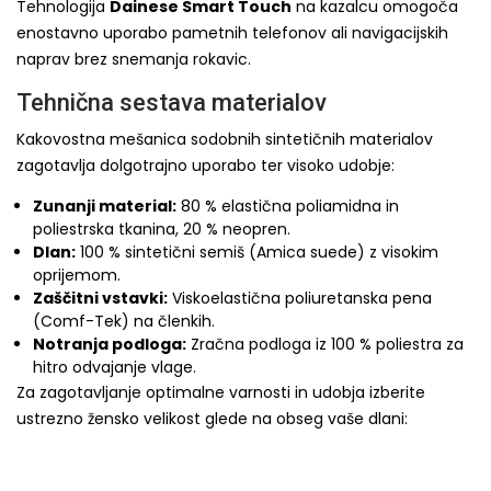
Tehnologija
Dainese Smart Touch
na kazalcu omogoča
enostavno uporabo pametnih telefonov ali navigacijskih
naprav brez snemanja rokavic.
Tehnična sestava materialov
Kakovostna mešanica sodobnih sintetičnih materialov
zagotavlja dolgotrajno uporabo ter visoko udobje:
Zunanji material:
80 % elastična poliamidna in
poliestrska tkanina, 20 % neopren.
Dlan:
100 % sintetični semiš (Amica suede) z visokim
oprijemom.
Zaščitni vstavki:
Viskoelastična poliuretanska pena
(Comf-Tek) na členkih.
Notranja podloga:
Zračna podloga iz 100 % poliestra za
hitro odvajanje vlage.
Za zagotavljanje optimalne varnosti in udobja izberite
ustrezno žensko velikost glede na obseg vaše dlani: