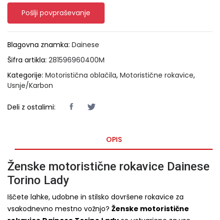
Pošlji povpraševanje
Blagovna znamka:
Dainese
Šifra artikla:
281596960400M
Kategorije:
Motoristična oblačila
,
Motoristične rokavice
,
Usnje/Karbon
Deli z ostalimi:
OPIS
Ženske motoristične rokavice Dainese
Torino Lady
Iščete lahke, udobne in stilsko dovršene rokavice za
vsakodnevno mestno vožnjo?
Ženske motoristične