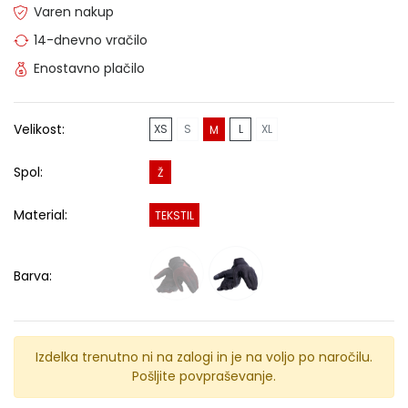
Varen nakup
14-dnevno vračilo
Enostavno plačilo
Velikost:
XS
S
L
XL
M
Spol:
Ž
Material:
TEKSTIL
Barva:
Izdelka trenutno ni na zalogi in je na voljo po naročilu.
Pošljite povpraševanje.