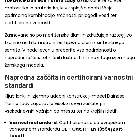
rokavice Dainese Torino Lady
so ustvarjene za vse
motoristke in skuteristke, ki v toplejših dneh iščejo
optimalno kombinacijo zračnosti, prilagodljivosti ter
certificirane varnosti.
Zasnovane so po meri ženske dlani in združujejo raztegljivo
tkanino na hrbtni strani ter trpežno dlan iz sintetičnega
semiša. V nadaljevanju preberite vse podrobnosti o
napredni zaščiti, tehničnih lastnostih in nezi tega izjemnega
ženskega modela.
Napredna zaščita in certificirani varnostni
standardi
Kljub lahki in izjemno udobni konstrukciji model Dainese
Torino Lady zagotavlja visoko raven zaščite pri
vsakodnevnih vožnjah po mestu ter na krajših izletih.
Varnostni standard:
Certificirane so po evropskem
varnostnem standardu
CE – Cat. II – EN 13594/2015
Level 1
.