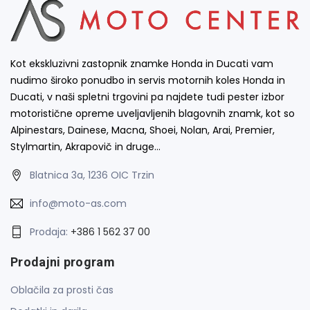
Kot ekskluzivni zastopnik znamke Honda in Ducati vam
nudimo široko ponudbo in servis motornih koles Honda in
Ducati, v naši spletni trgovini pa najdete tudi pester izbor
motoristične opreme uveljavljenih blagovnih znamk, kot so
Alpinestars, Dainese, Macna, Shoei, Nolan, Arai, Premier,
Stylmartin, Akrapovič in druge…
Blatnica 3a, 1236 OIC Trzin
info@moto-as.com
Prodaja:
+386 1 562 37 00
Prodajni program
Oblačila za prosti čas