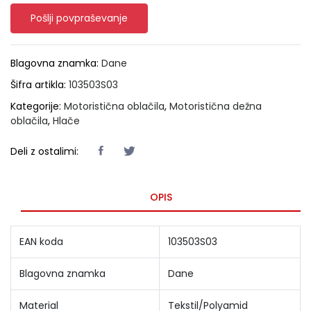
Pošlji povpraševanje
Blagovna znamka:
Dane
Šifra artikla:
103503S03
Kategorije:
Motoristična oblačila
,
Motoristična dežna
oblačila
,
Hlače
Deli z ostalimi:
OPIS
EAN koda
103503S03
Blagovna znamka
Dane
Material
Tekstil/Polyamid