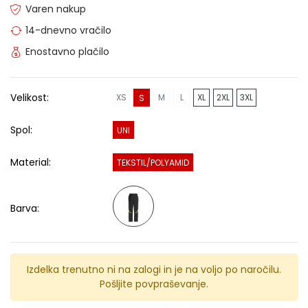
Varen nakup
14-dnevno vračilo
Enostavno plačilo
Velikost:
XS
M
L
XL
2XL
3XL
S
Spol:
UNI
Material:
TEKSTIL/POLYAMID
Barva:
Izdelka trenutno ni na zalogi in je na voljo po naročilu.
Pošljite povpraševanje.