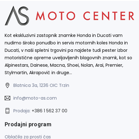
Kot ekskluzivni zastopnik znamke Honda in Ducati vam
nudimo široko ponudbo in servis motornih koles Honda in
Ducati, v naši spletni trgovini pa najdete tudi pester izbor
motoristične opreme uveljavljenih blagovnih znamk, kot so
Alpinestars, Dainese, Macna, Shoei, Nolan, Arai, Premier,
Stylmartin, Akrapovič in druge…
Blatnica 3a, 1236 OIC Trzin
info@moto-as.com
Prodaja:
+386 1 562 37 00
Prodajni program
Oblačila za prosti čas