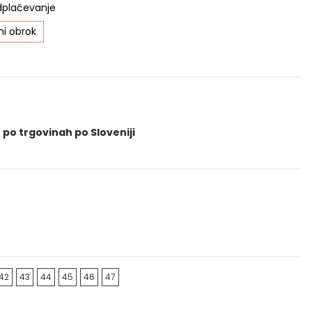
dplačevanje
i obrok
 po trgovinah po Sloveniji
42
43
44
45
46
47