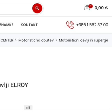
0
0,00
€
+386 1 562 37 00
ZNAMKE
KONTAKT
 CENTER
Motoristična obutev
Motoristični čevlji in superge
evlji ELROY
ali