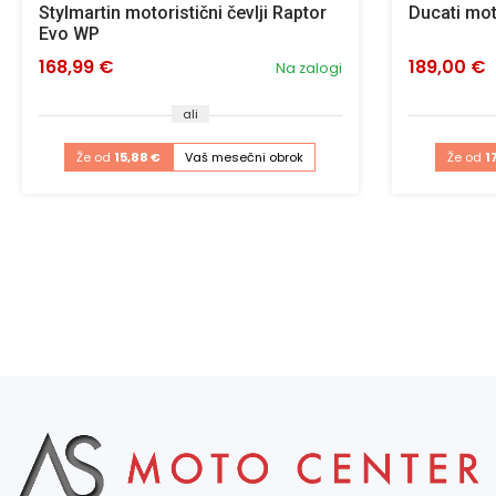
Stylmartin motoristični čevlji Raptor
Ducati mot
Evo WP
168,99 €
189,00 €
Na zalogi
ali
Že od
15,88 €
Vaš mesečni obrok
Že od
1