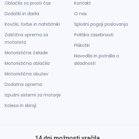
Oblačila za prosti čas
Kontakt
Dodatki in darila
O nas
Kovčki, torbe in nahrbtniki
Splošni pogoji poslovanja
Zaščitna oprema za
Politika zasebnosti
motorista
Piškotki
Motoristične čelade
Navodila in potrdila o
Motoristična oblačila
skladnosti
Motoristična obutev
Dodatna oprema
Izpušni sistemi za motorje
Kolesa in skiroji
14 dni možnosti vračila