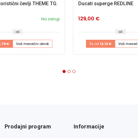
oristični čevlji THEME TG.
Ducati superge REDLINE
129,00 €
Na zalogi
ali
ali
7,76 €
Vaš mesečni obrok
Že od
12,12 €
Vaš mesečn
Prodajni program
Informacije