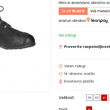
Hitro in enostavno obročno o
Že od
18,42 €
Vaš mesečn
Izračun obrokov
Na zalogi
Preverite razpoložljivost
Varen nakup
14-dnevno vračilo
Enostavno plačilo
Velikost:
39
40
41
Spol:
M