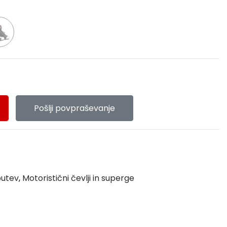
Pošlji povpraševanje
butev
,
Motoristični čevlji in superge