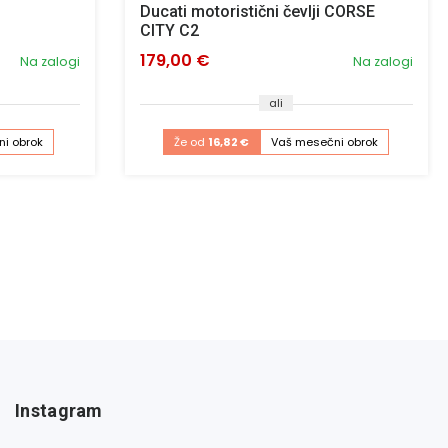
Ducati motoristični čevlji CORSE
CITY C2
179,00 €
Na zalogi
Na zalogi
ali
i obrok
Že od
16,82 €
Vaš mesečni obrok
Instagram