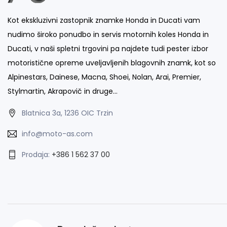
Kot ekskluzivni zastopnik znamke Honda in Ducati vam
nudimo široko ponudbo in servis motornih koles Honda in
Ducati, v naši spletni trgovini pa najdete tudi pester izbor
motoristične opreme uveljavljenih blagovnih znamk, kot so
Alpinestars, Dainese, Macna, Shoei, Nolan, Arai, Premier,
Stylmartin, Akrapovič in druge…
Blatnica 3a, 1236 OIC Trzin
info@moto-as.com
Prodaja:
+386 1 562 37 00