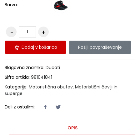
Barva:
Dodaj v košarico
Pošlji povpraševanje
Blagovna znamka:
Ducati
Šifra artikla:
981041841
Kategorije:
Motoristična obutev
,
Motoristični čevlji in
superge
Deli z ostalimi:
OPIS