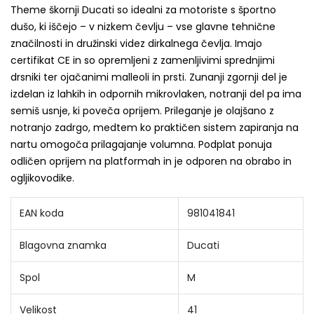
Theme škornji Ducati so idealni za motoriste s športno
dušo, ki iščejo – v nizkem čevlju – vse glavne tehnične
značilnosti in družinski videz dirkalnega čevlja. Imajo
certifikat CE in so opremljeni z zamenljivimi sprednjimi
drsniki ter ojačanimi malleoli in prsti. Zunanji zgornji del je
izdelan iz lahkih in odpornih mikrovlaken, notranji del pa ima
semiš usnje, ki poveča oprijem. Prileganje je olajšano z
notranjo zadrgo, medtem ko praktičen sistem zapiranja na
nartu omogoča prilagajanje volumna. Podplat ponuja
odličen oprijem na platformah in je odporen na obrabo in
ogljikovodike.
EAN koda
981041841
Blagovna znamka
Ducati
Spol
M
Velikost
41