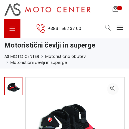
0
+386 1 562 37 00
Motoristični čevlji in superge
AS MOTO CENTER
Motoristična obutev
Motoristični čevlji in superge