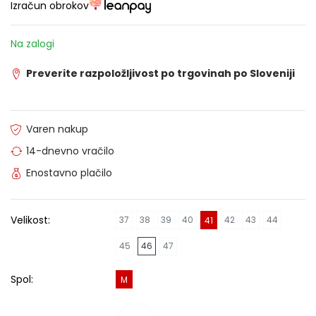
Izračun obrokov
Na zalogi
Preverite razpoložljivost po trgovinah po Sloveniji
Varen nakup
14-dnevno vračilo
Enostavno plačilo
Velikost:
37
38
39
40
42
43
44
41
45
46
47
Spol:
M