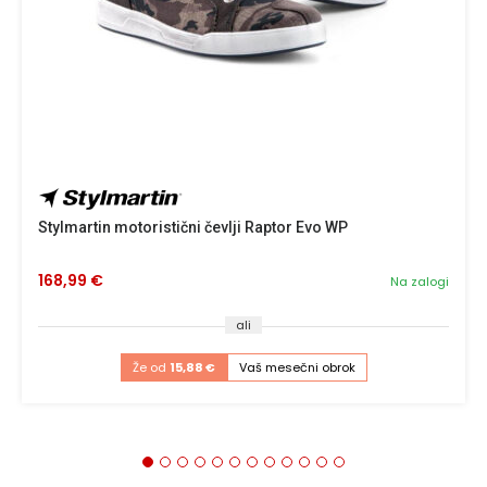
Stylmartin motoristični čevlji Raptor Evo WP
168,99 €
Na zalogi
ali
Že od
15,88 €
Vaš mesečni obrok