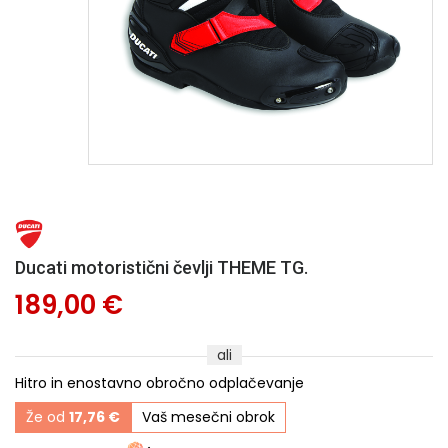
Ducati motoristični čevlji THEME TG.
189,00 €
ali
Hitro in enostavno obročno odplačevanje
Že od
17,76 €
Vaš mesečni obrok