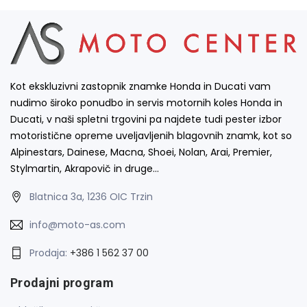
Kot ekskluzivni zastopnik znamke Honda in Ducati vam
nudimo široko ponudbo in servis motornih koles Honda in
Ducati, v naši spletni trgovini pa najdete tudi pester izbor
motoristične opreme uveljavljenih blagovnih znamk, kot so
Alpinestars, Dainese, Macna, Shoei, Nolan, Arai, Premier,
Stylmartin, Akrapovič in druge…
Blatnica 3a, 1236 OIC Trzin
info@moto-as.com
Prodaja:
+386 1 562 37 00
Prodajni program