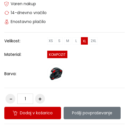
Varen nakup
14-dnevno vračilo
Enostavno plačilo
Velikost:
XS
S
M
L
2XL
XL
Material:
KOMPOZIT
Barva:
Dodaj v košarico
Pošlji povpraševanje