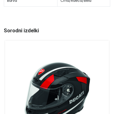
Barva
Črna/Rdeča/Bela
Sorodni izdelki