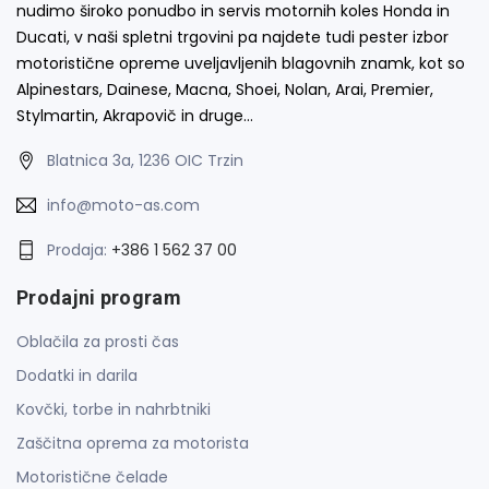
nudimo široko ponudbo in servis motornih koles Honda in
Ducati, v naši spletni trgovini pa najdete tudi pester izbor
motoristične opreme uveljavljenih blagovnih znamk, kot so
Alpinestars, Dainese, Macna, Shoei, Nolan, Arai, Premier,
Stylmartin, Akrapovič in druge…
Blatnica 3a, 1236 OIC Trzin
info@moto-as.com
Prodaja:
+386 1 562 37 00
Prodajni program
Oblačila za prosti čas
Dodatki in darila
Kovčki, torbe in nahrbtniki
Zaščitna oprema za motorista
Motoristične čelade