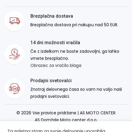
Brezplačna dostava
Brezplačna dostava pri nakupu nad 50 EUR.
14 dni možnosti vračila
Če z izdelkom ne boste zadovoljni, ga lahko
vrnete brezplačno.
Obrazec za vračilo blaga
Prodajni svetovalci
Znotraj delovnega časa so vam na voljo naši
prodajni svetovalci.
© 2026 Vse pravice pridržane | AS MOTO CENTER
AS Domžale Moto center d.o.o.
Izdelava spletne strani:
RSMT
Ta spletna stran za svoje delovanje uporablja