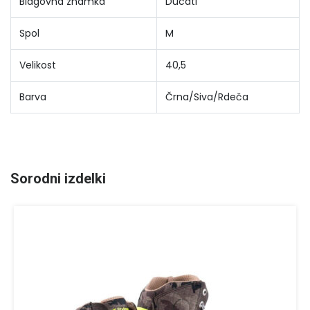
Blagovna znamka
Ducati
Spol
M
Velikost
40,5
Barva
Črna/Siva/Rdeča
Sorodni izdelki