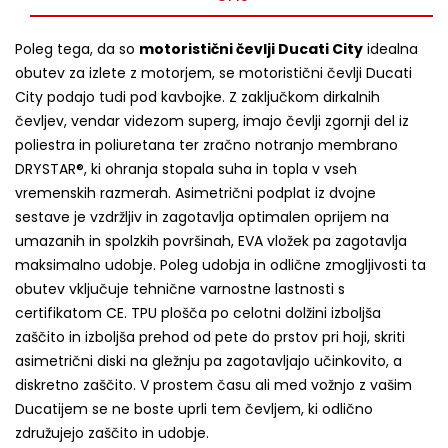
Poleg tega, da so
motoristični čevlji Ducati City
idealna
obutev za izlete z motorjem, se motoristični čevlji Ducati
City podajo tudi pod kavbojke. Z zaključkom dirkalnih
čevljev, vendar videzom superg, imajo čevlji zgornji del iz
poliestra in poliuretana ter zračno notranjo membrano
DRYSTAR®, ki ohranja stopala suha in topla v vseh
vremenskih razmerah. Asimetrični podplat iz dvojne
sestave je vzdržljiv in zagotavlja optimalen oprijem na
umazanih in spolzkih površinah, EVA vložek pa zagotavlja
maksimalno udobje. Poleg udobja in odlične zmogljivosti ta
obutev vključuje tehnične varnostne lastnosti s
certifikatom CE. TPU plošča po celotni dolžini izboljša
zaščito in izboljša prehod od pete do prstov pri hoji, skriti
asimetrični diski na gležnju pa zagotavljajo učinkovito, a
diskretno zaščito. V prostem času ali med vožnjo z vašim
Ducatijem se ne boste uprli tem čevljem, ki odlično
združujejo zaščito in udobje.