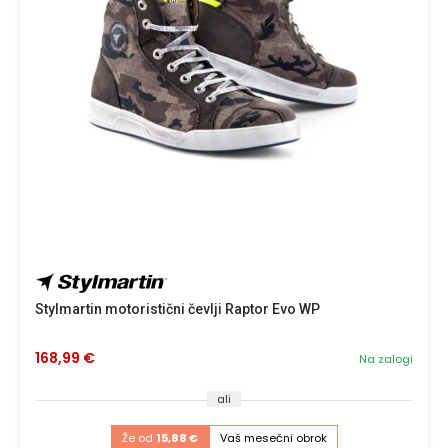
Stylmartin motoristični čevlji Raptor Evo WP
168,99 €
Na zalogi
ali
Že od
15,88 €
Vaš mesečni obrok