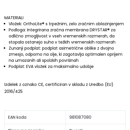
MATERIALI
Vložek: OrthoLite® s trpežnim, zelo zračnim oblazinjenjem
Podloga: Integrirana zračna membrana DRYSTAR® za
odlično zmogljivost v vseh vremenskih razmerah, da
stopala ostanejo suha v težkih vremenskih razmerah
Zunanji podplat: podplat asimetrične oblike z dvojno
zmesjo, odporno na olje, ki zagotavlja optimalen oprijem
na umazanih ali spolzkih površinah
Podplat: EVA vložek za maksimalno udobje
Izdelek z oznako CE, certificiran v skladu z Uredbo (EU)
2016/425
EAN koda
981087080