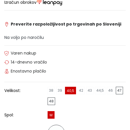
Izračun obrokov
Preverite razpoložljivost po trgovinah po Sloveniji
Na voljo po naročilu
Varen nakup
14-dnevno vračilo
Enostavno plačilo
Velikost:
38
39
42
43
44,5
46
47
40,5
48
Spol:
M