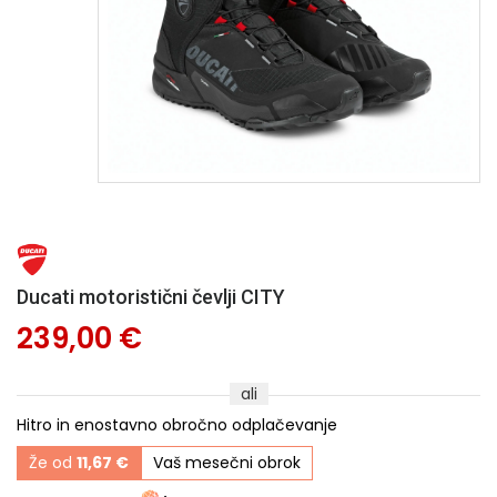
Ducati motoristični čevlji CITY
239,00 €
ali
Hitro in enostavno obročno odplačevanje
Že od
11,67 €
Vaš mesečni obrok