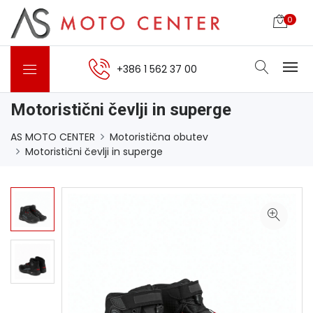
0
+386 1 562 37 00
Motoristični čevlji in superge
AS MOTO CENTER
Motoristična obutev
Motoristični čevlji in superge