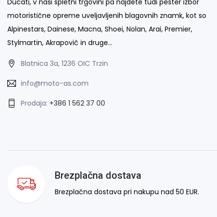
Ducati, v naši spletni trgovini pa najdete tudi pester izbor
motoristične opreme uveljavljenih blagovnih znamk, kot so
Alpinestars, Dainese, Macna, Shoei, Nolan, Arai, Premier,
Stylmartin, Akrapovič in druge…
Blatnica 3a, 1236 OIC Trzin
info@moto-as.com
Prodaja:
+386 1 562 37 00
Brezplačna dostava
Brezplačna dostava pri nakupu nad 50 EUR.