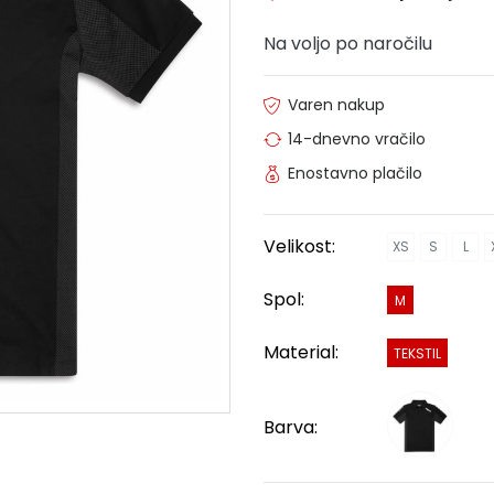
Na voljo po naročilu
Varen nakup
14-dnevno vračilo
Enostavno plačilo
Velikost:
XS
S
L
Spol:
M
Material:
TEKSTIL
Barva: