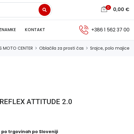
0
0,00
€
+386 1 562 37 00
ZNAMKE
KONTAKT
S MOTO CENTER
Oblačila za prosti čas
Srajce, polo majice
a REFLEX ATTITUDE 2.0
 po trgovinah po Sloveniji