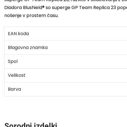
Diadora Blushield® so superge GP Team Replica 23 popolna
nošenje v prostem času.
EAN koda
Blagovna znamka
Spol
Velikost
Barva
Sorodni izdelki