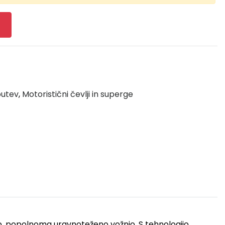
butev
,
Motoristični čevlji in superge
dko, popolnoma uravnoteženo vožnjo. S tehnologijo