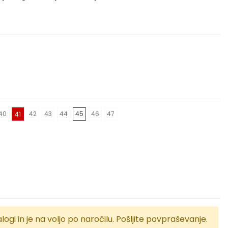
40
42
43
44
45
46
47
41
logi in je na voljo po naročilu. Pošljite povpraševanje.