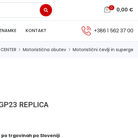
0
0,00
€
+386 1 562 37 00
ZNAMKE
KONTAKT
 CENTER
Motoristična obutev
Motoristični čevlji in superge
 GP23 REPLICA
 po trgovinah po Sloveniji