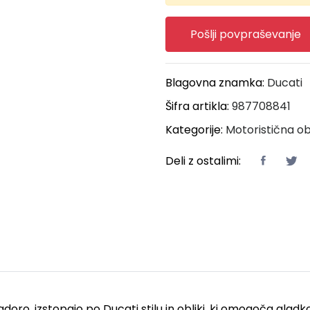
Pošlji povpraševanje
Blagovna znamka:
Ducati
Šifra artikla:
987708841
Kategorije:
Motoristična o
Deli z ostalimi:
doro, izstopajo po Ducati stilu in obliki, ki omogoča gla