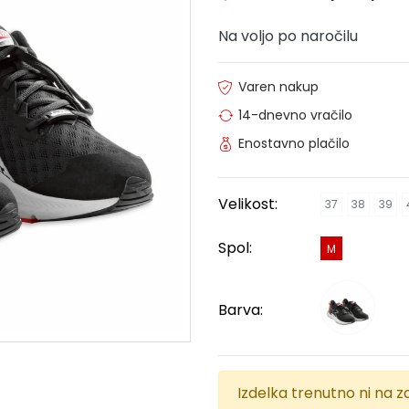
Na voljo po naročilu
Varen nakup
14-dnevno vračilo
Enostavno plačilo
Velikost:
37
38
39
Spol:
M
Barva:
Izdelka trenutno ni na za