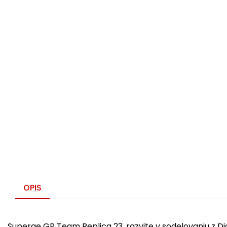
OPIS
Superge GP Team Replica 23, razvite v sodelovanju z Dia