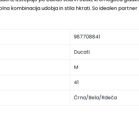
 kombinacija udobja in stila hkrati. So idealen partner za 
987708841
Ducati
M
41
Črna/Bela/Rdeča