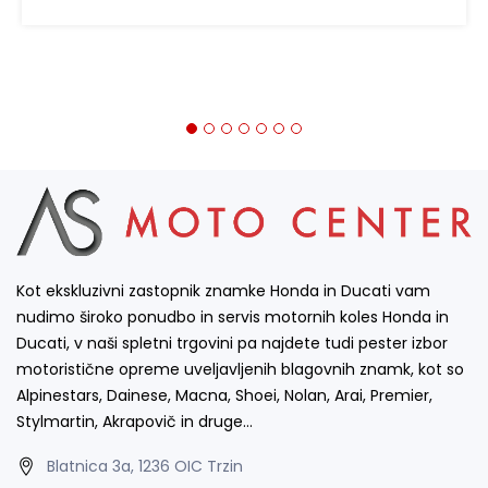
Kot ekskluzivni zastopnik znamke Honda in Ducati vam
nudimo široko ponudbo in servis motornih koles Honda in
Ducati, v naši spletni trgovini pa najdete tudi pester izbor
motoristične opreme uveljavljenih blagovnih znamk, kot so
Alpinestars, Dainese, Macna, Shoei, Nolan, Arai, Premier,
Stylmartin, Akrapovič in druge…
Blatnica 3a, 1236 OIC Trzin