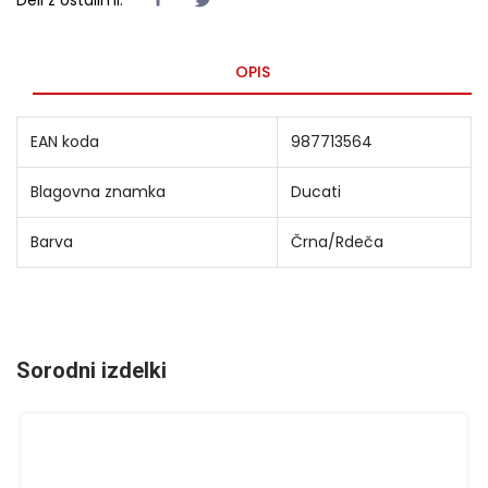
OPIS
EAN koda
987713564
Blagovna znamka
Ducati
Barva
Črna/Rdeča
Sorodni izdelki