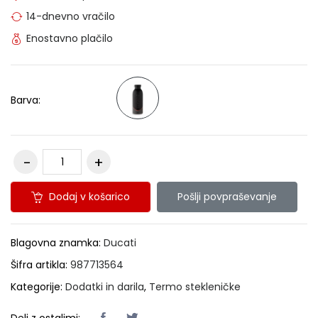
14-dnevno vračilo
Enostavno plačilo
Barva:
Dodaj v košarico
Pošlji povpraševanje
Blagovna znamka:
Ducati
Šifra artikla:
987713564
Kategorije:
Dodatki in darila
,
Termo stekleničke
Deli z ostalimi: